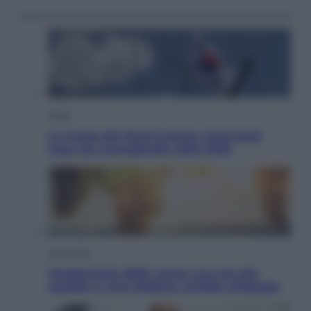
Esteri
La Corea del Nord avanza verso Sud:
cosa sta succedendo nella DMZ
Economia
Vendemmia 2026, meno uva ma più
qualità: il vino italiano cambia strategia