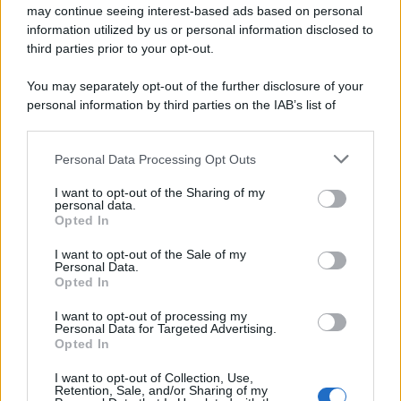
may continue seeing interest-based ads based on personal
information utilized by us or personal information disclosed to
third parties prior to your opt-out.
You may separately opt-out of the further disclosure of your
personal information by third parties on the IAB’s list of
downstream participants.
Personal Data Processing Opt Outs
This information may also be disclosed by us to third parties
on the IAB’s List of Downstream Participants that may further
I want to opt-out of the Sharing of my
disclose it to other third parties.
personal data.
Opted In
Please note that this website/app uses one or more Google
services and may gather and store information including but
I want to opt-out of the Sale of my
Personal Data.
not limited to your visit or usage behaviour. You may click to
Opted In
grant or deny consent to Google and its third-party tags to
use your data for below specified purposes in below Google
I want to opt-out of processing my
consent section.
Personal Data for Targeted Advertising.
Opted In
I want to opt-out of Collection, Use,
Retention, Sale, and/or Sharing of my