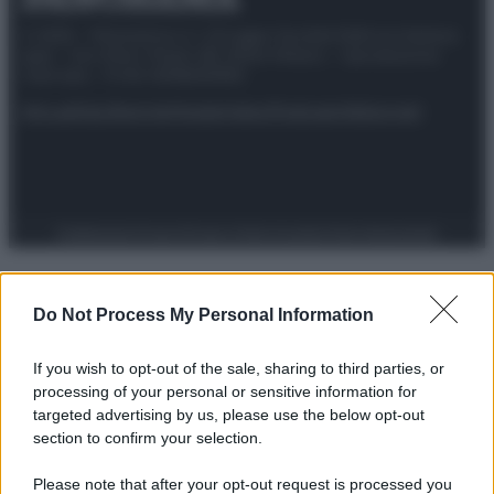
© 2025 – Panorama s.r.l. (Gruppo Società Editrice Italiana
spa) – Via Vittor Pisani 28, 20124 Milano – riproduzione
riservata – P.IVA 10518230965
Attualità
Lifestyle
Moda
Video
Podcast
Abbonati
Preferenze Privacy
Privacy Policy
Cookie Policy
Note legali
Do Not Process My Personal Information
If you wish to opt-out of the sale, sharing to third parties, or
processing of your personal or sensitive information for
targeted advertising by us, please use the below opt-out
section to confirm your selection.
Please note that after your opt-out request is processed you