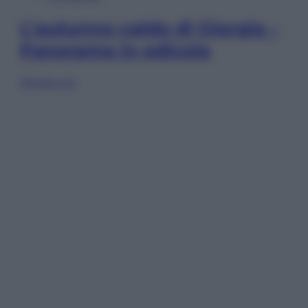
L’autunno caldo di Giorgia –
Panorama in edicola
Sfoglia ora