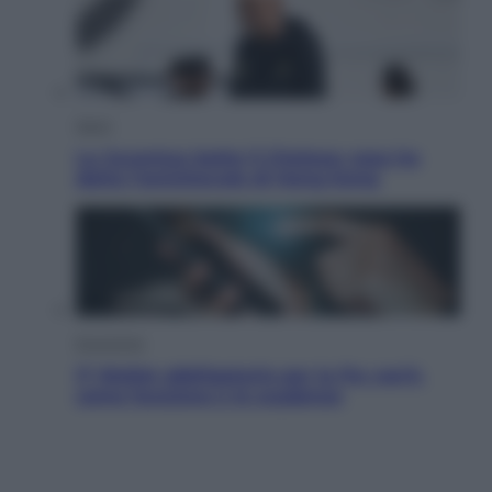
Sport
La Juventus batte il Chelsea: cosa ha
detto l’amichevole di Hong Kong
Economia
IT Wallet obbligatorio per la Pa: cos’è,
come funziona e le scadenze