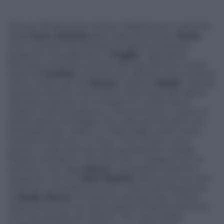
Minuto 39 del primo tempo. Ripartenza in velocità
della
Juve
.
Llorente
apre sulla sinistra per
Tevez
,
che in prossimità dell’area di rigore avversaria
propone una palla d’oro a
Pogba
. Il giocatore
francese controlla e prova l’allungo decisivo a due
passi da
Casillas
, ma prima di calciare verso la porta
viene messo giù da
Varane
. L’arbitro
Webb
ci pensa
qualche istante e poi indica il dischetto del rigore.
Decisione giusta. Le immagini lo confermano:
Varane manca il pallone e centra invece in pieno il
piede destro di Pogba, che cade perché altro non
potrebbe fare. Vidal è un killer dagli undici metri.
Casillas è battuto: 1-0 Juve. Tutto chiaro, tutto
giusto, si dirà nell’intervallo guardando il replay.
Rigore nettissimo. Peccato che in Spagna non la
pensino così. Oggi
Marca
, il quotidiano sportivo
spagnolo vicino al
Real Madrid
, rilancia sul suo sito
Internet una polemica che è nata sulle frequenze
di
Radio Marca
, l’emittente del giornale. Il titolo
della denuncia non lascia spazio a fraintendimenti:
“No hay penalty de Varane”. Per il giornalista