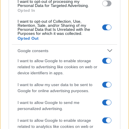
I want to opt-out of processing my
consent section.
Personal Data for Targeted Advertising.
Opted In
I want to opt-out of Collection, Use,
Retention, Sale, and/or Sharing of my
Personal Data that Is Unrelated with the
Purposes for which it was collected.
Opted Out
Google consents
I want to allow Google to enable storage
related to advertising like cookies on web or
device identifiers in apps.
I want to allow my user data to be sent to
Google for online advertising purposes.
I want to allow Google to send me
personalized advertising.
I want to allow Google to enable storage
related to analytics like cookies on web or