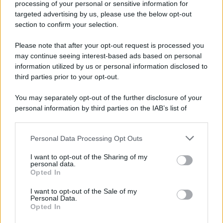
processing of your personal or sensitive information for
targeted advertising by us, please use the below opt-out
section to confirm your selection.
Please note that after your opt-out request is processed you
may continue seeing interest-based ads based on personal
information utilized by us or personal information disclosed to
third parties prior to your opt-out.
You may separately opt-out of the further disclosure of your
personal information by third parties on the IAB’s list of
downstream participants.
Personal Data Processing Opt Outs
This information may also be disclosed by us to third parties
on the IAB’s List of Downstream Participants that may further
I want to opt-out of the Sharing of my
disclose it to other third parties.
personal data.
Opted In
Please note that this website/app uses one or more Google
services and may gather and store information including but
I want to opt-out of the Sale of my
Personal Data.
not limited to your visit or usage behaviour. You may click to
Opted In
grant or deny consent to Google and its third-party tags to
use your data for below specified purposes in below Google