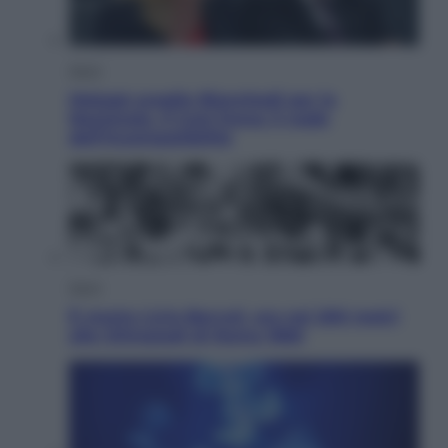
Sport
Malagò sceglie Bianchedi per la
Nazionale. Il Coni frena: il nodo
dell’incompatibilità
Sport
È morto Livio Berruti, oro nei 200 metri
alle Olimpiadi di Roma 1960