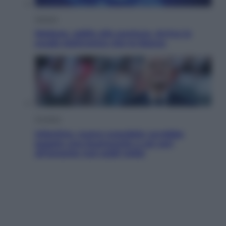
Scienza
Meduse, addio alle punture. Arriva lo
scudo elettronico che le blocca
Cronaca
Infantino, nuovo scandalo: avrebbe
pagato una buonuscita a sei zeri
all’amante (coi soldi Uefa)