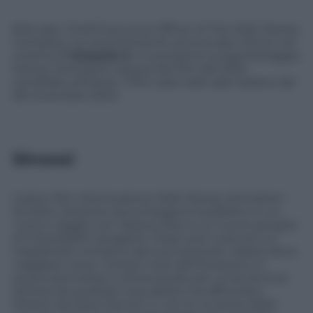
Bob Iger, Chief Executive Officer di The Walt Disney
Company, ha recentemente annunciato l’arrivo nei
cinema di
Oceania 2
, il nuovissimo lungometraggio
Disney Animation sequel del film del 2016
candidato all’Oscar. Il film sarà nelle sale italiane dal
28 novembre 2024.
Sinossi
L’epico film d’animazione Walt Disney Animation
Studios
Oceania 2
accompagna il pubblico in un
nuovo viaggio con Vaiana, Maui e un nuovo gruppo
di improbabili navigatori. Dopo aver ricevuto un
inaspettato richiamo dai suoi antenati, Vaiana deve
viaggiare verso i lontani mari dell’Oceania e in
acque pericolose e dimenticate per un’avventura
diversa da qualsiasi cosa abbia mai affrontato.
Diretto da Dave Derrick Jr. con le musiche delle