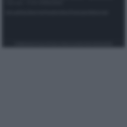
riservata – P.IVA 10518230965
Attualità
Lifestyle
Moda
Video
Podcast
Abbonati
Preferenze Privacy
Privacy Policy
Cookie Policy
Note legali