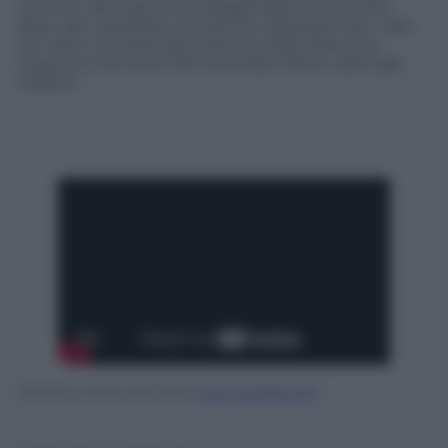
vincitrici del Grammy® Abigail Barlow ed Emily
Bear, del candidato al Grammy Opetaia Foa’i e del
tre volte vincitore del Grammy Mark Mancina,
Oceania 2
arriverà il 28 novembre 2024 nelle sale
italiane.
Oceania 2 | Annuncio Data
www.youtube.com