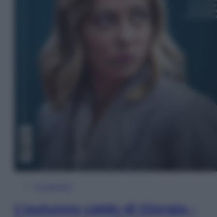
In Edicola
L’autunno caldo di Giorgia –