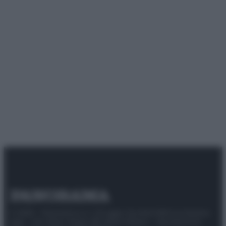
© 2025 – Panorama s.r.l. (Gruppo Società Editrice Italiana
spa) – Via Vittor Pisani 28, 20124 Milano – riproduzione