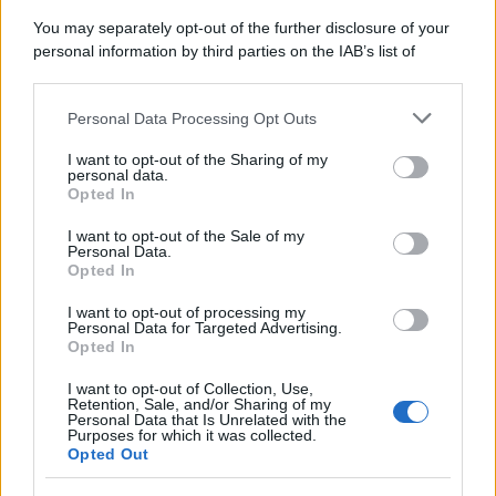
You may separately opt-out of the further disclosure of your
personal information by third parties on the IAB’s list of
downstream participants.
Personal Data Processing Opt Outs
This information may also be disclosed by us to third parties
on the IAB’s List of Downstream Participants that may further
I want to opt-out of the Sharing of my
disclose it to other third parties.
personal data.
Opted In
Please note that this website/app uses one or more Google
services and may gather and store information including but
I want to opt-out of the Sale of my
Personal Data.
not limited to your visit or usage behaviour. You may click to
Opted In
grant or deny consent to Google and its third-party tags to
use your data for below specified purposes in below Google
I want to opt-out of processing my
consent section.
Personal Data for Targeted Advertising.
Opted In
I want to opt-out of Collection, Use,
Retention, Sale, and/or Sharing of my
Personal Data that Is Unrelated with the
Purposes for which it was collected.
Opted Out