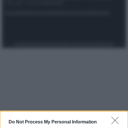
riservata – P.IVA 10518230965
Attualità
Lifestyle
Moda
Video
Podcast
Abbonati
Preferenze Privacy
Privacy Policy
Cookie Policy
Note legali
Do Not Process My Personal Information