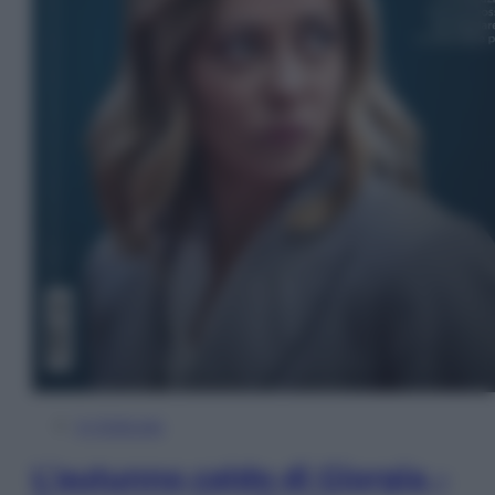
In Edicola
L’autunno caldo di Giorgia –