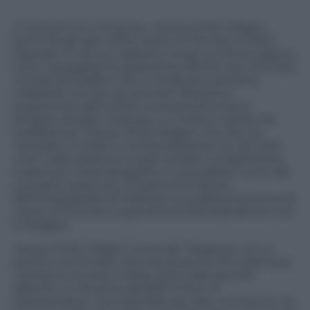
Il miracolo si è compiuto.
House of the Dragon
,
primo fra gli spin-off di
Game of Thrones
, è stato
rilasciato. E nel suo debutto lungo un’ora ha saputo
tutto: eguagliare le aspettative dei fan più ottimisti,
ricreare atmosfere che si credevano perdute,
irripetibili, tornare ad animare Westeros,
propinando agli scettici la stessa formula di
sempre, sangue, violenza, un cinismo vestito da
indifferenza.
House of the Dragon
, che Sky ha
mandato in onda in contemporanea con gli Stati
Uniti, nella serata di lunedì, ha fatto un’apprizione
maestosa. Cinematografica. E al pubblico, pure alla
sua parte polemica, ai sostenitori devoti
dell’impossibilità di replicare la qualità produttiva di
Game of Thrones
, la grandiosità dell’operazione non
è sfuggita.
House of the Dragon
, storia dei Targaryen, di un
declino cominciato due secoli prima che Daenerys
venisse al mondo, è stata vista nella sera del
debutto, in America, da 9,99 milioni di
telespettatori. Una cifra folle per Hbo, emittente via