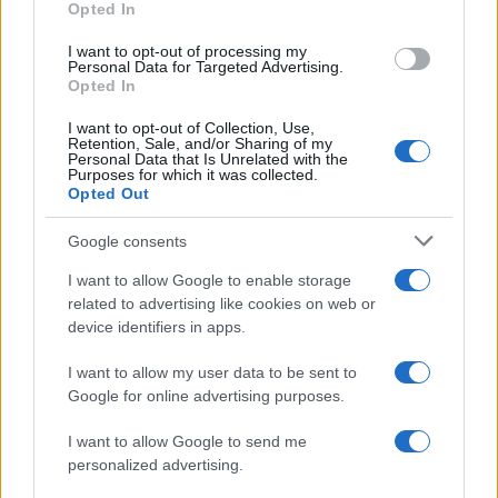
Opted In
grant or deny consent to Google and its third-party tags to
use your data for below specified purposes in below Google
I want to opt-out of processing my
consent section.
Personal Data for Targeted Advertising.
Opted In
I want to opt-out of Collection, Use,
Retention, Sale, and/or Sharing of my
Personal Data that Is Unrelated with the
Purposes for which it was collected.
Opted Out
Google consents
I want to allow Google to enable storage
related to advertising like cookies on web or
device identifiers in apps.
I want to allow my user data to be sent to
Google for online advertising purposes.
I want to allow Google to send me
personalized advertising.