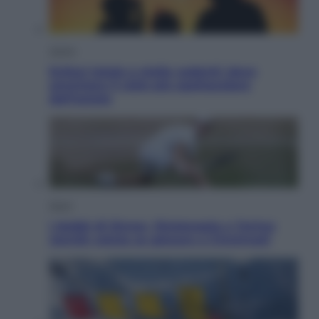
Viaggi
Eclissi totale e stelle cadenti: dove
ammirare il cielo più spettacolare
dell’estate
Sport
I dubbi di Sinner, fisioterapia a Torino:
Jannik valuta se giocare a Cincinnati