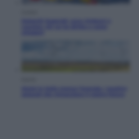
Cronaca
Dolomiti Superski, ecco rimborsi e
voucher: chi ne ha diritto e come
chiederli
Energia
Aiuto! In Italia manca l’energia. I quattro
ostacoli che minacciano il nostro futuro