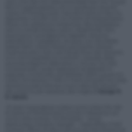
cavo, una cifra che nella storia della rete non ha pari.
Non in quella passata, non in quella più recente.
Game of Thrones
, la più vista fra le serie di Hbo, ha
debuttato nel 2011 con 4,2 milioni di telespettatori.
Allora, non esisteva lo streaming. Hbo possedeva
solo un canale lineare, sulla tv tradizionale. Non
aveva alcun contrappunto digitale, nessuna
piattaforma. Il paragone, dunque, non dovrebbe
essere fatto: mezzo diversi, per partite diverse.
Euphoria
, però, il più visto fra gli show del network,
lui sì che è passibile di confronti. L’esordio della
seconda stagione della serie tv, che pur ha visto
incrementare i propri spettatori di episodio in
episodio, si è fermato nel febbraio 2022 a quota 2,4
milioni di individui, il 76% in meno di quelli che nella
domenica statunitense si sono radunati davanti
allo schermo per assistere alla magia di
George R.
R. Martin
.
«È stato meraviglioso vedere come milioni fra i fan
di
Game of Thrones
siano tornati a Westeros con
noi la notte scorsa», ha dichiarato – senza
dissimulare il proprio orgoglio – Casey Bloys, Chief
Content Officer di Hbo e del suo servizio streaming,