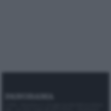
© 2025 – Panorama s.r.l. (Gruppo Società Editrice Italiana
spa) – Via Vittor Pisani 28, 20124 Milano – riproduzione