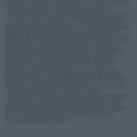
Hbo Max. «
House of the Dragon
ha in sé una cast e
un team produttivo eccezionale, che hanno
riversato nello show tutto il proprio talento, l’anima
e il cuore. Siamo estasiati nel constatare quale sia
stata la risposta del pubblico», ha continuato Bloys,
spiegando come generalmente i dati d’ascolto
relativi alla messa in onda rappresentino solo il 40%
dei dati accumulati poi, attraverso la visione on
demand del tal contenuto.
House of the Dragon
,
dunque, dovrebbe crescere ancora, gli ascolti
insieme ad un racconto complessa. Perché i
Targaryen, signori dei Draghi e, un tempo, di
Westeros, hanno un passato da soap opera, alla
Beautiful ma in chiave medievale. Ci sono padri e
figli e zie inacidite, fratelli demoniaci. Ci sono morti
e linee di successione, complotti, trame,
cospirazioni. C’è da prendere la misura, con
House
of the Dragon
, imparare a conoscere il sontuoso
impianto narrativo che Martin ha messo in piedi e
di cui il primo episodio ha restituito solo una
piccola, piccolissima parte.