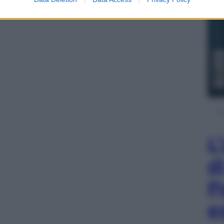
L
d
P
e