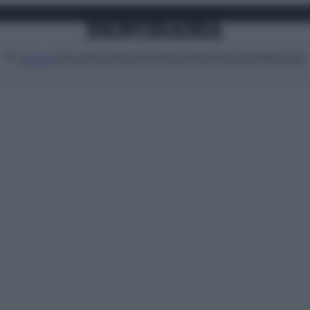
Attualità
Lifestyle
Moda
Video
Podcast
Abbonati
MENU