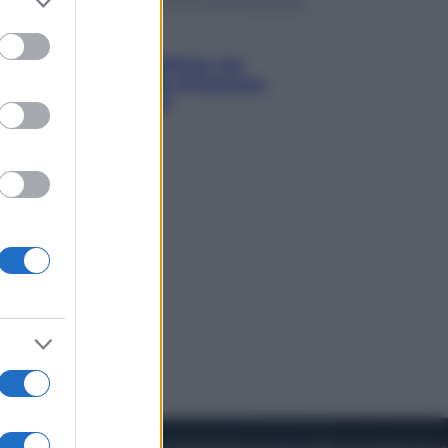
to grant or
ed purposes
Viaggi
Perché Vietnam Airlines sta
diventando la porta d’ingresso
italiana verso l’Asia