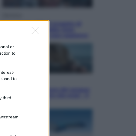
Televisione
Squid Game USA, il progetto di
David Fincher sarebbe stato
accantonato. Ecco cosa sappiamo
sonal or
ection to
nterest-
closed to
Cinema
Robin Hood – Il prezzo del sangue:
Hugh Jackman, altro che eroe! – Il
 third
video in esclusiva
Downstream
er and store