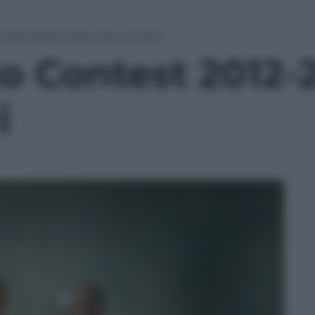
012-2013: le foto dei vincitori
 Contest 2012-20
i