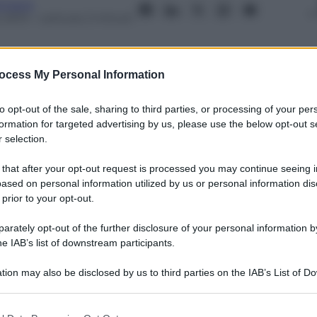
tment
 2013
– Lettura: 2 minuti
ocess My Personal Information
to opt-out of the sale, sharing to third parties, or processing of your per
nti preferite
formation for targeted advertising by us, please use the below opt-out s
 selection.
liana Dina Bova, insignita del “Premio
iati nella categoria “fotografie singole”
 that after your opt-out request is processed you may continue seeing i
ased on personal information utilized by us or personal information dis
 prior to your opt-out.
rately opt-out of the further disclosure of your personal information by
he IAB’s list of downstream participants.
tion may also be disclosed by us to third parties on the IAB’s List of 
 that may further disclose it to other third parties.
 that this website/app uses one or more Google services and may gath