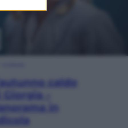
In Edicola
’autunno caldo
i Giorgia –
anorama in
dicola