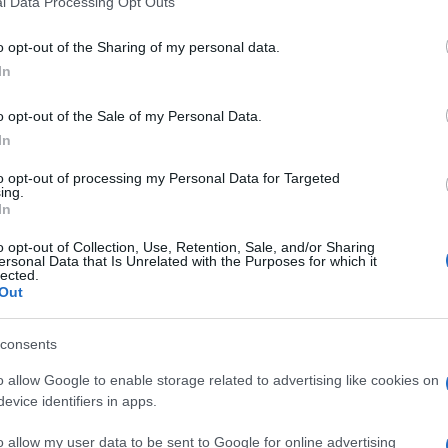
l Data Processing Opt Outs
including but not limited to your visit or usage behaviour. You may click 
 to Google and its third-party tags to use your data for below specifi
o opt-out of the Sharing of my personal data.
ogle consent section.
In
o opt-out of the Sale of my Personal Data.
In
ncorso fotografico
Nikon Photo Contest
ha
 iscrizioni, con quasi
100.000 opere
partecipanti,
to opt-out of processing my Personal Data for Targeted
i questa 34esima edizione sono stati annunciati nei
ing.
iù ambito ed importante del concorso, è stato
In
il suo scatto dal titolo “
Elegy of Autumn
“. Oltre a
n totale di altri
48
,ad altrettanti
o opt-out of Collection, Use, Retention, Sale, and/or Sharing
ersonal Data that Is Unrelated with the Purposes for which it
nti nelle
4 categorie
: fotografie singole,
lected.
n Snapshot
(Istantanee in movimento).
Out
consents
” (alla migliore opera realizzata con un obiettivo
l’opera più popolare”, selezionata dagli iscritti al
o allow Google to enable storage related to advertising like cookies on
orato da una giuria di 17 membri esperti di
evice identifiers in apps.
sono stati selezionati in base alla propria capacità
oro messaggio, alla creatività e alle tecniche
o allow my user data to be sent to Google for online advertising