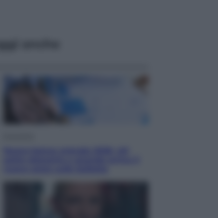
ggi anche
Economia
Nuovo bonus energia 2026, chi
potrà ottenerlo e quando arriva il
nuovo aiuto sulle bollette