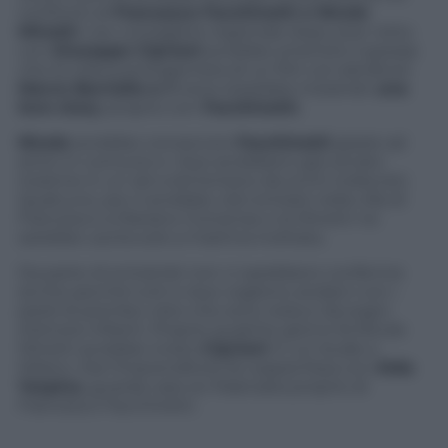
confronti di
Francesco Facchinetti e Nicole
Minetti
. L’ex consigliere regionale dopo aver rotto
con
Giuseppe Cipriani
avrebbe smentito il gossip
che la voleva protagonista di un flirt col calciatore
Marco Borriello e i
nvece starebbe iniziando
una
love story
proprio con
Facchinetti.
Nicole
avrebbe conosciuto
Facchinetti
grazie ad
amici in comune e i due avrebbero già cenato
insieme in un
tet a tet
lontano da occhi indiscreti.
Qualcuno, poi, li avrebbe visti entrare nella villa di
Francesco a Mariano Comense e la Minetti ne
sarebbe uscita solo a mattina inoltrata.
Da parte di entrambi non ci sarebbero conferme
anche perchè tutti e due vogliono andarci con i
piedi di piombo visto che sono reduci da sogni
d’amore infranti. Proprio qualche giorno fa Nicole
Minetti avrebbe rivisto
Cipriani
in un locale a
Milano. Ora l’imprenditore fa coppia fissa con
Aida
Yespica
, guarda caso ex fidanzata proprio di
Francesco Facchinetti.