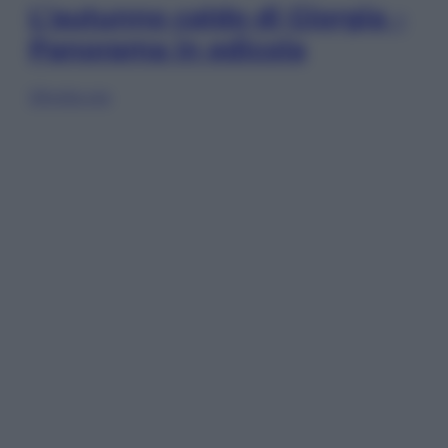
L’autunno caldo di Giorgia –
Panorama in edicola
Sfoglia ora