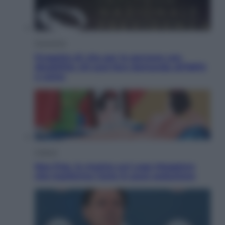
Economia
Progetto di vita per le persone con
disabilità: chi può fare domanda all’INPS
e come
Cultura
Neo Pop, la mostra sul Lago Maggiore
che trasforma l’arte in pura seduzione