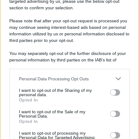
targeted advertising by us, please use the below opt-out
section to confirm your selection.
Please note that after your opt-out request is processed you
may continue seeing interest-based ads based on personal
information utilized by us or personal information disclosed to
third parties prior to your opt-out.
You may separately opt-out of the further disclosure of your
personal information by third parties on the IAB’s list of
downstream participants.
Personal Data Processing Opt Outs
This information may also be disclosed by us to third parties
on the IAB’s List of Downstream Participants that may further
I want to opt-out of the Sharing of my
disclose it to other third parties.
personal data.
Opted In
Please note that this website/app uses one or more Google
services and may gather and store information including but
I want to opt-out of the Sale of my
Personal Data.
not limited to your visit or usage behaviour. You may click to
Opted In
grant or deny consent to Google and its third-party tags to
use your data for below specified purposes in below Google
I want to opt-out of processing my
consent section.
Personal Data for Targeted Advertising.