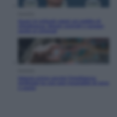
Economia
Quasi 1,5 miliardi rubati col reddito di
cittadinanza. Niente controlli e assegni
anche ai criminali
Economia
Materie prime: perché l’Intelligenza
Artificiale ha una sete insaziabile di rame
e uranio