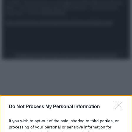
© 2025 – Panorama s.r.l. (Gruppo Società Editrice Italiana
spa) – Via Vittor Pisani 28, 20124 Milano – riproduzione
riservata – P.IVA 10518230965
Attualità
Lifestyle
Moda
Video
Podcast
Abbonati
Preferenze Privacy
Privacy Policy
Cookie Policy
Note legali
Do Not Process My Personal Information
If you wish to opt-out of the sale, sharing to third parties, or
processing of your personal or sensitive information for