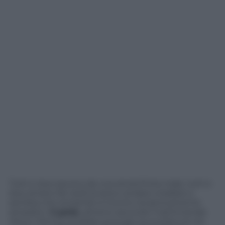
Tutti e due escono da una storia finita male, tutti e
due amano far tardi la sera e andare a ballare e
sembra che entrambi si trovino reciprocamente
simpatici.
Cupido
, almeno secondo il settimanale
Diva e Donna,
avrebbe scoccato la sua freccia nei