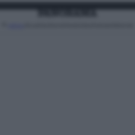
Attualità
Lifestyle
Moda
Video
Podcast
Abbonati
MENU