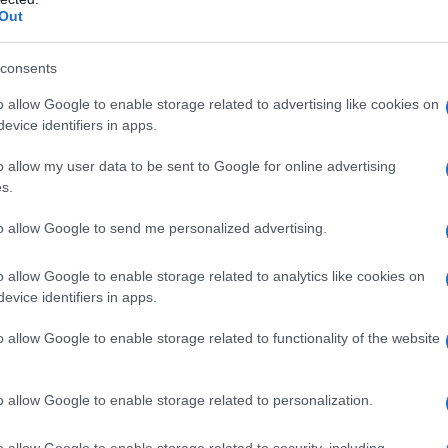
Paese.
Esercizi di memoria
contiene
Out
Gipi, Lorenzo Mattotti, Guido Scarabottolo e
consents
o allow Google to enable storage related to advertising like cookies on
evice identifiers in apps.
o allow my user data to be sent to Google for online advertising
s.
mi
di Roberto
to allow Google to send me personalized advertising.
o allow Google to enable storage related to analytics like cookies on
evice identifiers in apps.
anti agli occhi
(2016), un piccolo caso editoriale
o allow Google to enable storage related to functionality of the website
omunità di lettori sui social.
E allora baciami
è il
nardo, che da quando Angela se n’è andata ha
 di prendere il suo posto, e Laura, la figlia di
che terribilmente distante. Lei l’amore lo impara
o allow Google to enable storage related to personalization.
 sanno sfiorarle il cuore come quel padre così
a mamma è fuggita, si dice, un motivo ci sarà pure.
o allow Google to enable storage related to security, including