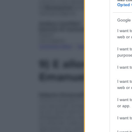
unica e, sullo sfondo, quella del nostro 
Opted 
le
illustrazioni
di Alessandro Gottardo, 
Olimpia Zagnoli.
Google 
Andrea Camilleri
Esercizi di memoria
I want t
Rizzoli
web or d
242 pagine
Compra il libro
–
Scarica l’ebook
I want t
purpose
9)
E allora bacia
I want 
Emanuelli
I want t
web or d
Roberto Emanuelli
ha esordito con
Dav
I want t
intorno al quale è nata un’appassionata c
or app.
suo secondo romanzo. Protagonisti Leo
avuto tante donne ma nessuna può sperare
diciassette anni, sempre più bella ma an
I want t
su internet, nelle parole di blogger che
silenzioso non potrebbe mai fare. Se su
I want t