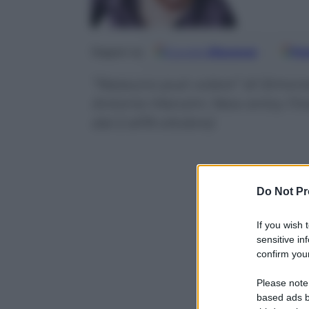
Google
Discover
Fo
Seguici su
“Nessuno può volare” di Simone
Antonio Manzini. New entry l’ine
dal 2 all’8 ottobre)
Do Not Pr
If you wish 
sensitive in
confirm your
Please note
based ads b