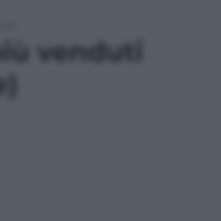
obre)
 più venduti
e)