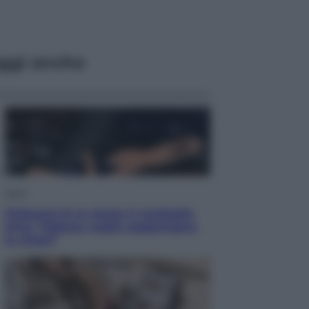
ggi anche
Sport
Pellacani fa la storia: 5 medaglie
d’oro “Adesso voglio raggiungere
le cinesi”