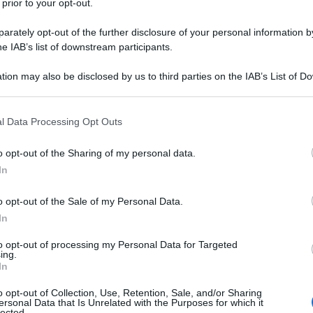
 prior to your opt-out.
rately opt-out of the further disclosure of your personal information by
he IAB’s list of downstream participants.
la settimana, secondo dati iBuk.
tion may also be disclosed by us to third parties on the IAB’s List of 
 that may further disclose it to other third parties.
emoria
di Andrea
 that this website/app uses one or more Google services and may gath
l Data Processing Opt Outs
including but not limited to your visit or usage behaviour. You may click 
 to Google and its third-party tags to use your data for below specifi
o opt-out of the Sharing of my personal data.
ogle consent section.
In
o, vestito di tutto punto mi siedo al tavolo del mio
iplinato, un perfetto impiegato della scrittura.
o opt-out of the Sale of my Personal Data.
rivo fumo, molto, e bevo birra. E scrivo, io scrivo
In
Poi a novant’anni arriva il buio. E così come non era
te anche l’oscurità della
cecità
e inizia a dettare.
to opt-out of processing my Personal Data for Targeted
ralità una nuova via per raccontare le sue storie. Ma
ing.
 è ancora di più oggi che può contare esclusivamente
In
a in esercizio: osservare nei dettagli i ricordi,
lli qui pubblicati, come dice lui, sono i compiti per
o opt-out of Collection, Use, Retention, Sale, and/or Sharing
ersonal Data that Is Unrelated with the Purposes for which it
 che raccontano come nitide istantanee la sua vita
lected.