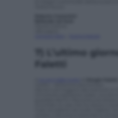
le indagini sull’omicidio dell’avvocato 
Ordine Nuovo.
Roberto Costantini
Ballando nel buio
Marsilio Editore
482 pagine
Compra il libro
–
Scarica l’ebook
7)
L’ultimo giorn
Faletti
A
tre anni dalla morte
di
Giorgio Faletti
inedito – dell’autore piemontese.
Mentre tutti fuggono alla ricerca di un
imminente esplosione solare, una donna 
guardarsi dentro. Racconta a se stessa 
incontrato, le cose che ha vissuto e quel
O per accoglierlo nel modo migliore, n
umane. Il racconto è diventato e torner