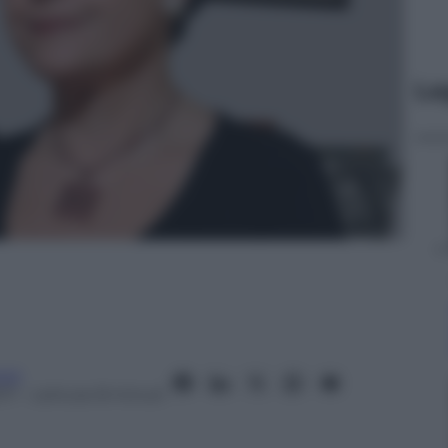
Le
oni
17
– Lettura: 8 minuti