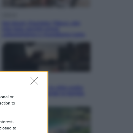
Lifestyle
Dal blush Charlotte Tilbury alle
tote bag: perché ormai
collezioniamo e rivendiamo tutto
Esteri
Perché Hiroshima: la città scelta
per mostrare al mondo la bomba
sonal or
atomica
ection to
nterest-
closed to