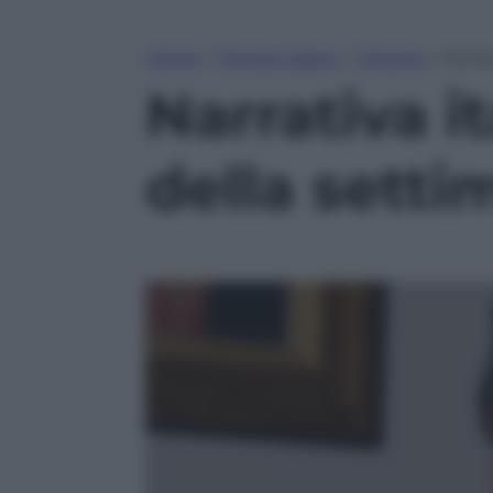
Home
»
Tempo Libero
»
Cinema
»
Narrat
Narrativa it
della setti