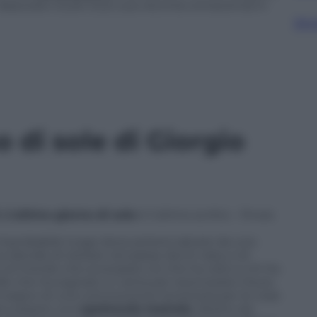
e deputato Giulio Giuli, sua vecchia conoscenza in
Sfog
o di sole
di Giorgio
,
L’ultimo giorno di sole
è l’ultimo scritto – finora
 improbabile luogo dove potersi salvare da una
decide di restare nel paese dov’è nata, e di
e al mondo che scompare ciò che ha visto e chi ha
le che ha sognato. E canta per esorcizzare il buio.
el segno di una commovente tenerezza per le cose
à a essere uno
spettacolo teatrale
, diretto da