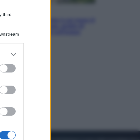
Viaggi
 third
La Thailandia segreta è sul mare: 8
luoghi tra delfini rosa, grotte di
smeraldo e villaggi sull’acqua
Downstream
er and store
to grant or
ed purposes