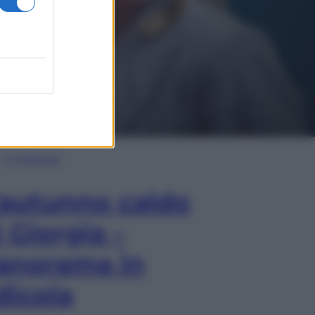
In Edicola
’autunno caldo
i Giorgia –
anorama in
dicola