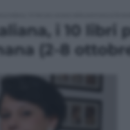
iva italiana, i 10 libri più venduti della settimana (2-8 ott
aliana, i 10 libri
mana (2-8 ottobr