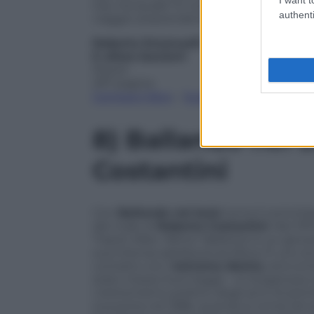
Già, ma quale? E come scoprirlo? La rispo
authenti
viaggio sorprendente.
Roberto Emanuelli
E allora baciami
Rizzoli
297 pagine
Compra il libro
–
Scarica l’ebook
8)
Ballando nel 
Costantini
Con
Ballando nel buio
torna il commissa
del male di
Roberto Costantini
. Nel 19
Tripoli, Mike “Africa” Balistreri è un gi
sua intensa adolescenza libica. È uno st
contatto con l’
estrema destra
, ed è en
stato messo fuori legge – si riorganizza
L’estremismo politico degli anni di piomb
sua porta nel 1986, quando è ormai da