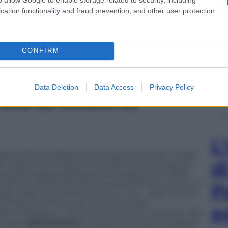
sta gliela porterà il destino, al termine di un
cation functionality and fraud prevention, and other user protection.
CONFIRM
Data Deletion
Data Access
Privacy Policy
buio
di Roberto
L
rio Michele Balistreri, protagonista della Trilogia
d
74, quattro anni dopo la sua drammatica fuga da
ovane psicologicamente provato dagli eventi della
udente di Filosofia all’Università di Roma venuto a
P
trato nelle file di Ordine Nuovo, che – dopo essere
 clandestinamente per la lotta armata.
e
o, il passato e i suoi incubi tornano a bussare alla
 tempo
commissario
di polizia e si ritrova a seguire