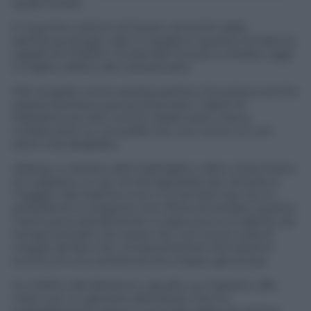
quasi inutile.
E il gomito cattivo di Cavani, annerito dalla
astinenza da gol, vale in negativo quanto la tirata di
capelli di Chiellini. Inutile fare le pulci a Orsato, oggi
il miglior arbitro del campionato.
Pari stupido come questa partita che poteva anche
essere diversa e più punitiva per i nipoti di
Maradona se solo Vucinic fosse stato meno
mollaccione su una palla che uno come lui non
deve mai sbagliare.
Adesso ci restano altre battaglie e altre chiacchiere,
se vogliamo un po’ di retroguardia, per arrivare a
maggio. Nel teatrino non ci si annoia mai, tra un
presidente in prigione che rifiuta di andare, quanto
meno provvisoriamente, a casa sua e un talento da
tempo buttato nel cesso che non trova nulla di
meglio da fare che compromettere l’ennesimo
scorcio di una carriera anche troppo generosa.
Su Cellino decideranno i giudici, su Cassano, alle
mani con un giovane allenatore che ha