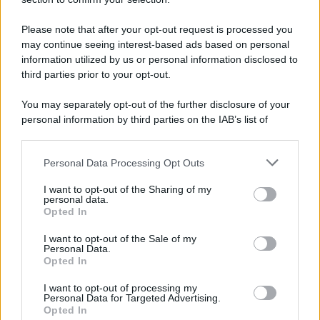
Please note that after your opt-out request is processed you
may continue seeing interest-based ads based on personal
information utilized by us or personal information disclosed to
third parties prior to your opt-out.
You may separately opt-out of the further disclosure of your
personal information by third parties on the IAB’s list of
downstream participants.
Personal Data Processing Opt Outs
This information may also be disclosed by us to third parties
on the IAB’s List of Downstream Participants that may further
I want to opt-out of the Sharing of my
disclose it to other third parties.
personal data.
Opted In
Please note that this website/app uses one or more Google
services and may gather and store information including but
I want to opt-out of the Sale of my
Personal Data.
not limited to your visit or usage behaviour. You may click to
Opted In
grant or deny consent to Google and its third-party tags to
use your data for below specified purposes in below Google
I want to opt-out of processing my
consent section.
Personal Data for Targeted Advertising.
Opted In