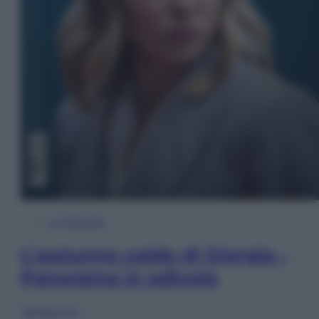
In Edicola
L’autunno caldo di Giorgia –
Panorama in edicola
Sfoglia ora