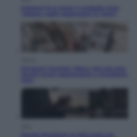
Pellacani fa la storia: 5 medaglie d’oro
“Adesso voglio raggiungere le cinesi”
Lifestyle
Dal blush Charlotte Tilbury alle tote bag:
perché ormai collezioniamo e rivendiamo
tutto
Esteri
Perché Hiroshima: la città scelta per