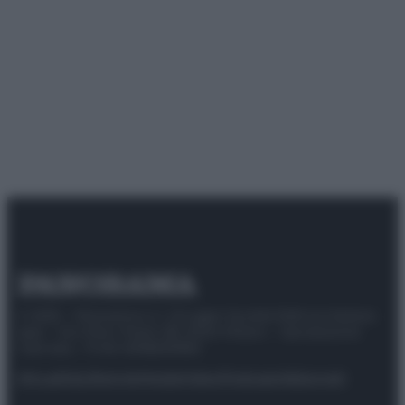
© 2025 – Panorama s.r.l. (Gruppo Società Editrice Italiana
spa) – Via Vittor Pisani 28, 20124 Milano – riproduzione
riservata – P.IVA 10518230965
Attualità
Lifestyle
Moda
Video
Podcast
Abbonati