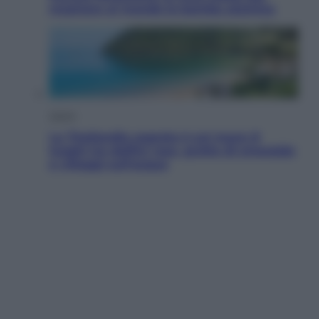
mostrare al mondo la bomba atomica
Viaggi
La Thailandia segreta è sul mare: 8
luoghi tra delfini rosa, grotte di smeraldo
e villaggi sull’acqua