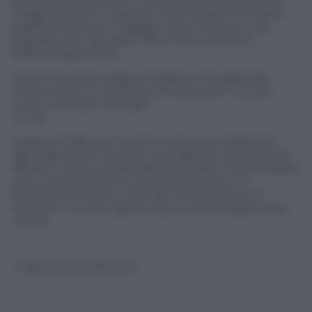
probabilmente perso il controllo della situazione,
magari Moratti e vedremo se arriveranno le solite
patetiche scuse in viaggio verso Catania e una
squadra che vale dieci volte l’Inter quanto a
bellezza agonistica.
L’Inter è povera, zoppa e Cassano che gioca da
fermo come in un filmato di trenta anni fa ne è
quasi il simbolo. Pensate
un po’.
Stasera il Milan per la prima volta senza Balotelli
deve battere la Lazio per completare un’opera che
alla fine merita, quella del terzo posto che potrebbe
pure, a questo punto, diventare perfino un
secondo, evitando un’estate di scocciature. E
domani è un altro giorno, per la verità vagamente
inutile
© Riproduzione Riservata