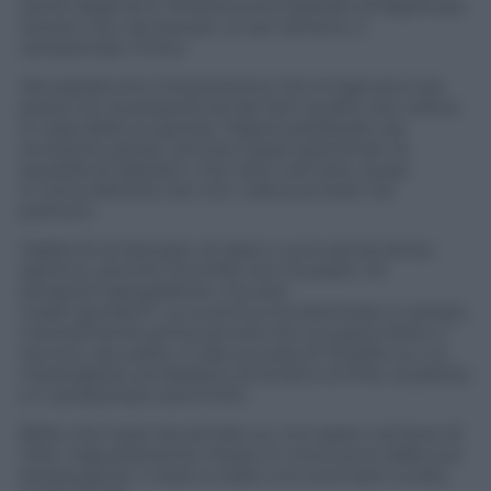
teche degli anni Ottanta sono bastate al Napoli per
tenere vivo, ancora per un po’ almeno, il
campionato. Finito.
Ma soprattutto l’impressione che la Signora si sia
presa con la prepotenza dei forti quello che voleva
in casa dello scugnizzo. Napoli paralizzato da
eccessive attese, ancora troppo grandi per la
squadra di Mazzarri, mai visto così teso, quasi
in cerca dell’aria che non voleva entrare nei
polmoni.
Vigilia di schiamazzi, di sassi e uova senza senso
sportivo, perché l’inciviltà non ha padri, né
estrazioni geografiche, ma solo
madri ignoranti. La Juventus ha dominato il campo,
mentalmente prima ancora che sul piano fisico o
tecnico, da subito. E alla zuccata di Chiellini su un
meraviglioso arcobaleno di sinistro di Pirlo, la partita
e il campionato sono finiti.
Bello che il pari sia arrivato su uno sparo nel buio di
Inler, ingiustamente messo in croce pure dalla sua
stessa gente. Il resto è stato uno scornarsi ruvido,