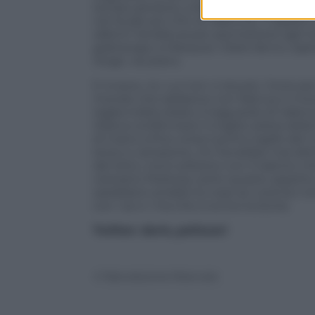
tempo perduto, a fargli strada. Con u
nel locale più chic di Valencia. Ti aspett
rallenti l’andatura per permettere agli in
grattacapo a Marquez. Glielo fanno capire
Jorge, vai piano.
E invece, no. Lui non ci sta più. Corre per
mondo che sebbene non farà suo il mondi
taglia indisturbato il traguardo di Valenc
Voleva confermarsi il miglior pilota de
di mano a fine corsa il primo sigillo de
terzo e campione, chi l’avrebbe mai dett
del lotto, ma è soltanto con il talento ch
veterano Pedrosa, sotto questo aspetto, 
sarebbero andate le cose se Lorenzo non s
con i se e i ma che si scrive la storia.
Twitter: dario_pelizzari
© Riproduzione Riservata