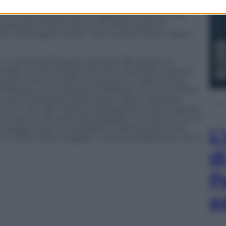
n cenno della mano e una galanteria che nemmeno
i che Lorenzo riprenda la logica del trenino, che
seguitori di farsi sotto e di creare qualche
 a chiari gesti anche i suoi uomini al box. Piano,
 la vittoria della gara. Corre per far vedere al
ale ce l’ha messa tutta fino all’ultimo. Lorenzo
ia per il terzo trionfo consecutivo. Voleva di più.
lla MotoGp, ma ha dovuto celebrare con una stretta
l nuovo imperatore della classe regina. Marquez
o? E’ vero, gli è stata consegnata la moto migliore
e si aprono le porte del paradiso. Il confronto con il
spiega tutto. O moltissimo. Difficile dire come
L
i fosse rotto la spalla. Lo dice la tradizione: non è
d
P
e