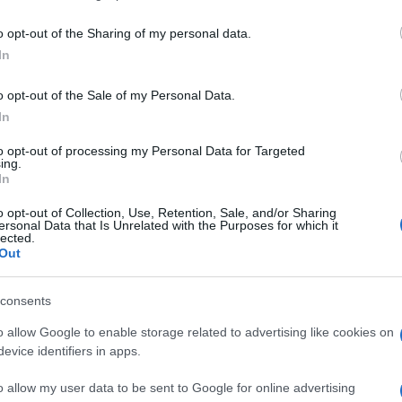
including but not limited to your visit or usage behaviour. You may click 
 to Google and its third-party tags to use your data for below specifi
o opt-out of the Sharing of my personal data.
ogle consent section.
In
o opt-out of the Sale of my Personal Data.
In
to opt-out of processing my Personal Data for Targeted
i, il pilota di Cervera, protagonista di un
ing.
 continuità e determinazione, è riuscito a salire
In
ra bellissima e incerta, soprattutto nei primi dieci
orte di
Valencia
, ritrovo di una folla a sei numeri in
o opt-out of Collection, Use, Retention, Sale, and/or Sharing
ge Lorenzo
ha giocato il tutto per tutto. I 13 punti
ersonal Data that Is Unrelated with the Purposes for which it
lected.
on gli consentivano grandi slanci di fantasia. Doveva
Out
rare anche che l’avversario cadesse nell’errore,
gno di questo nome Marquez avrebbe potuto
Da qui, ecco che al pronti e via prende forma la
consents
o allow Google to enable storage related to advertising like cookies on
nti a tutti ma non vola come spesso ci è capitato di
evice identifiers in apps.
le costringere Marquez a confrontarsi con gli altri
pericoloso. Perché basta uno spintone o un fuori
o allow my user data to be sent to Google for online advertising
. Il pilota
Honda
capisce e non si sbottona. Pronto