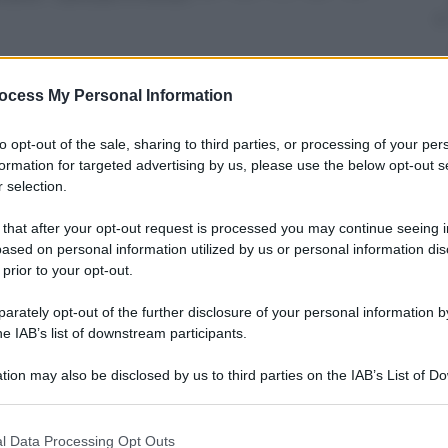
ocess My Personal Information
nti preferite
to opt-out of the sale, sharing to third parties, or processing of your per
il rookie della Honda si aggiudica il titolo
formation for targeted advertising by us, please use the below opt-out s
 selection.
a. A Lorenzo non è bastata la vittoria
 L’intervista con Marquez – Il
 that after your opt-out request is processed you may continue seeing i
ased on personal information utilized by us or personal information dis
 prior to your opt-out.
rately opt-out of the further disclosure of your personal information by
he IAB’s list of downstream participants.
tion may also be disclosed by us to third parties on the IAB’s List of 
 that may further disclose it to other third parties.
 that this website/app uses one or more Google services and may gath
l Data Processing Opt Outs