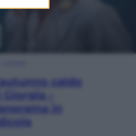
In Edicola
’autunno caldo
i Giorgia –
anorama in
dicola