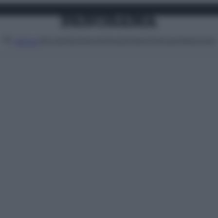
Attualità
Lifestyle
Moda
Video
Podcast
Abbonati
MENU