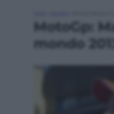
Home
»
Attualità
»
MotoGp: Marquez è 
MotoGp: Ma
mondo 201