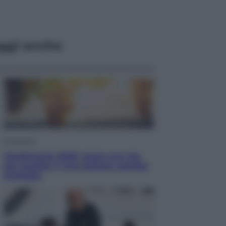
ggi anche
Economia
Vendemmia 2026, meno uva ma
più qualità: il vino italiano cambia
strategia