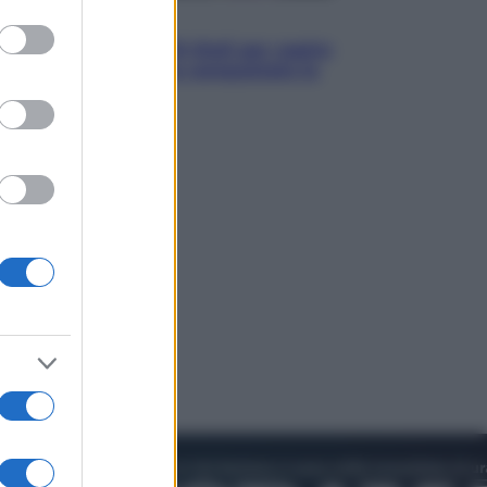
to grant or
Televisione
ed purposes
Estate da anime: 10 titoli per capire
il fenomeno che ha conquistato la
cultura pop