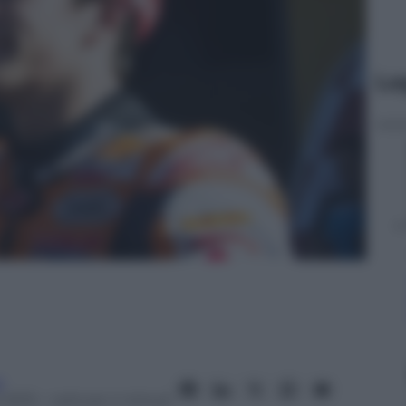
Le
i
 2013
– Lettura: 4 minuti