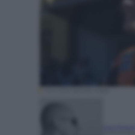
Mirco Lazzari gp/Getty Images
Dario Pelizzar
10 Novembre