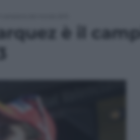
il campione del mondo 2013
rquez è il camp
3