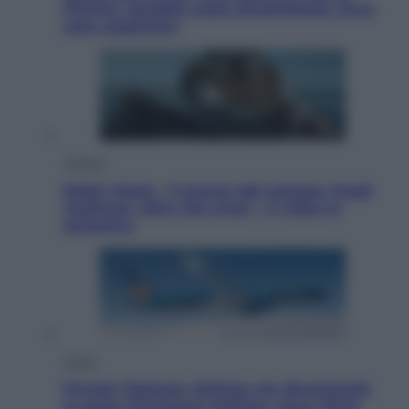
Fincher sarebbe stato accantonato. Ecco
cosa sappiamo
Cinema
Robin Hood – Il prezzo del sangue: Hugh
Jackman, altro che eroe! – Il video in
esclusiva
Viaggi
Perché Vietnam Airlines sta diventando
la porta d’ingresso italiana verso l’Asia