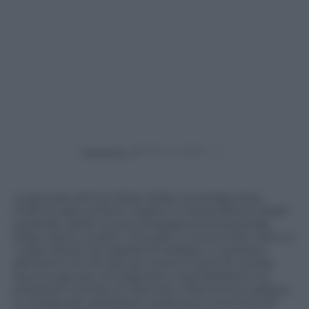
Powered by
La giovane attrice Daisy Jelley è protagonista,
insieme alla content creator e imprenditrice Sarah
Lysander della nuova campagna promozionale
Pepe Jeans London. Gli scatti, a cura di Josh Olins, e
i video diretti da Isabella Di Stefano, ci portano
all’interno di uno dei più antichi hotel di Londra,
dove le giovani immaginano cosa farebbero se
potessero entrare di nascosto nello storico palazzo
e, inosservati, potessero scatenarsi “running riot”