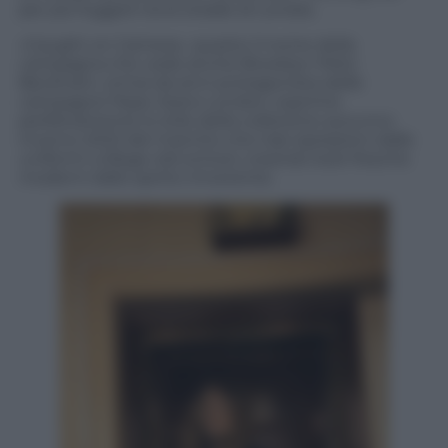
per poi fuggire tra le strade di Londra.
«Caught on Camera», questo il nome della
campagna che vede anche Brooklyn Peltz
Beckham, ormai da anni protagonista delle
campagne Pepe Jeans London, esprime
perfettamente lo stile della collezione autunno
inverno 2022 del marchio che trae ispirazioni dalle
uniformi college old-school, creando look fresche
moderni dallo spirito irriverente.