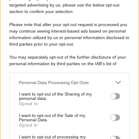
targeted advertising by us, please use the below opt-out
section to confirm your selection.
Please note that after your opt-out request is processed you
may continue seeing interest-based ads based on personal
information utilized by us or personal information disclosed to
third parties prior to your opt-out.
You may separately opt-out of the further disclosure of your
personal information by third parties on the IAB’s list of
downstream participants.
Personal Data Processing Opt Outs
This information may also be disclosed by us to third parties
on the IAB’s List of Downstream Participants that may further
I want to opt-out of the Sharing of my
disclose it to other third parties.
personal data.
Opted In
Please note that this website/app uses one or more Google
services and may gather and store information including but
I want to opt-out of the Sale of my
Personal Data.
not limited to your visit or usage behaviour. You may click to
Opted In
grant or deny consent to Google and its third-party tags to
use your data for below specified purposes in below Google
I want to opt-out of processing my