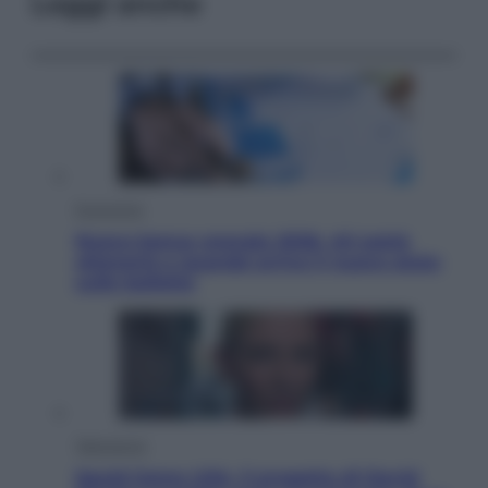
Leggi anche
Economia
Nuovo bonus energia 2026, chi potrà
ottenerlo e quando arriva il nuovo aiuto
sulle bollette
Televisione
Squid Game USA, il progetto di David