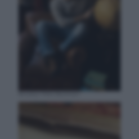
Brooklyn Peltz Beckham