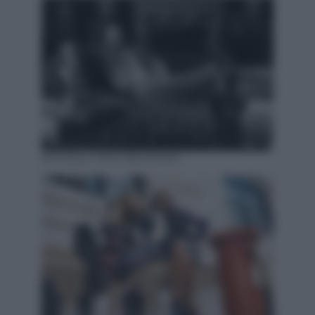
Brooklyn Peltz Beckham