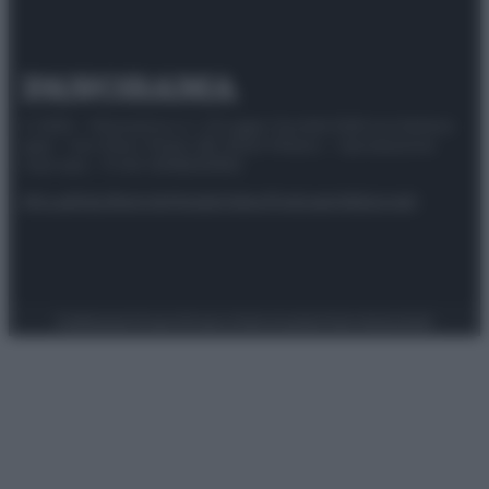
© 2025 – Panorama s.r.l. (Gruppo Società Editrice Italiana
spa) – Via Vittor Pisani 28, 20124 Milano – riproduzione
riservata – P.IVA 10518230965
Attualità
Lifestyle
Moda
Video
Podcast
Abbonati
Preferenze Privacy
Privacy Policy
Cookie Policy
Note legali