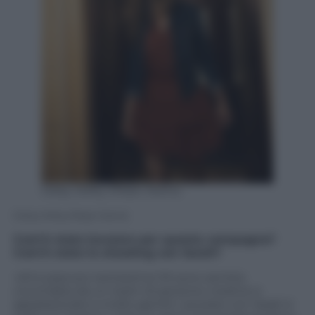
Daisy Jelley (Pepe Jeans)
Daisy Jelley (Pepe Jeans)
Com’è stato lavorare per questa campagna?
Com’è stato lo shooting con Sarah?
«Mi è piaciuto tantissimo! Mi sono sentita
circondata da un team di persone creative e
appassionate e molto gentili. Lavorare con Sarah è