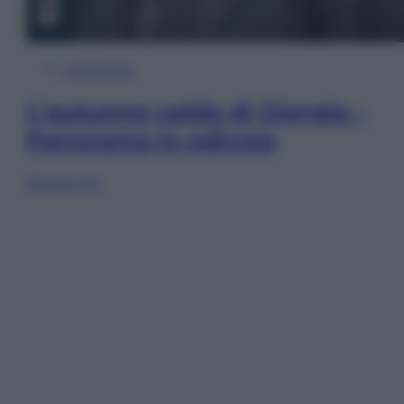
In Edicola
L’autunno caldo di Giorgia –
Panorama in edicola
Sfoglia ora