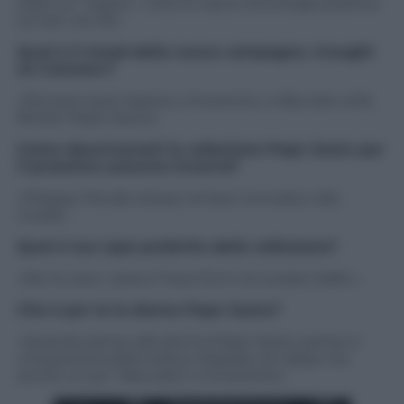
stato un “sogno”, c’era un sacco di energia positiva
sul set con lei».
Qual è il mood della nuova campagna «Caught
on Camera»?
«Rivivere quel classico, irriverente, e sfacciato stile
British Pepe Jeans».
Come descriveresti la collezione Pepe Jeans per
il prossimo autunno inverno?
«Preppy! Ma allo stesso tempo comoda e alla
moda».
Qual è tuo capo preferito della collezione?
«Ne ho due: i jeans Freya DLX e le scarpe loafer».
Che è per te la donna Pepe Jeans?
«Quando penso alla donna Pepe Jeans, penso a
una persona disinvolta e rilassata, di classe ma
anche un po’ “sfacciata” e irriverente».