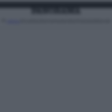
Attualità
Lifestyle
Moda
Video
Podcast
Abbonati
MENU