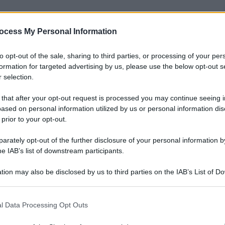
ocess My Personal Information
nti preferite
to opt-out of the sale, sharing to third parties, or processing of your per
do la quale la cantante sarebbe stata
formation for targeted advertising by us, please use the below opt-out s
 selection.
 that after your opt-out request is processed you may continue seeing i
ased on personal information utilized by us or personal information dis
 prior to your opt-out.
rately opt-out of the further disclosure of your personal information by
he IAB’s list of downstream participants.
tion may also be disclosed by us to third parties on the IAB’s List of 
 that may further disclose it to other third parties.
 that this website/app uses one or more Google services and may gath
l Data Processing Opt Outs
including but not limited to your visit or usage behaviour. You may click 
 to Google and its third-party tags to use your data for below specifi