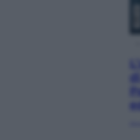
L
d
P
e
Sfog