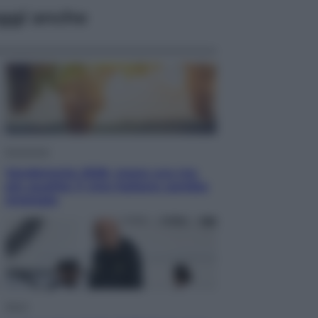
ggi anche
Economia
Vendemmia 2026, meno uva ma
più qualità: il vino italiano cambia
strategia
Sport