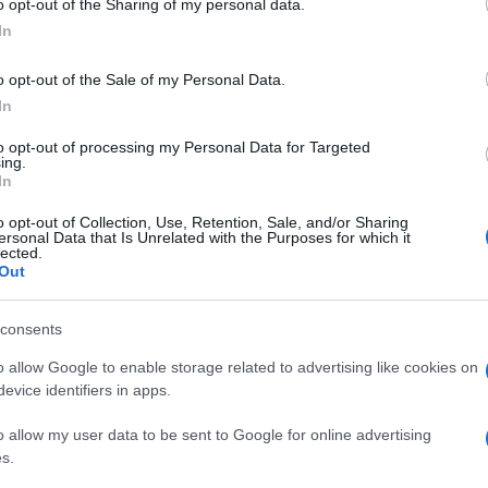
o opt-out of the Sharing of my personal data.
ogle consent section.
In
o opt-out of the Sale of my Personal Data.
o, con le grazie al vento
e ora addirittura
incinta
.
us
continua la sua parabola e la stampa mondana
In
ico e decisamente pop
. Svestiti per sempre i
 centro del gossip per la sua condotta sopra le
to opt-out of processing my Personal Data for Targeted
ing.
In
ra
incinta
. Col beneficio del dubbio, certo, ma
o opt-out of Collection, Use, Retention, Sale, and/or Sharing
wards di Atlanta il rapper
Juicy J
ha detto, tra il
ersonal Data that Is Unrelated with the Purposes for which it
ano un bambino. A riportare la notizia è stato il sito
lected.
 parole del cantante di colore che ha detto: “Io e
Out
twerking” (quel ballo del lato B che la Cyrus ha
hicke
) “e – ha concluso – adesso aspettiamo un
consents
di riguardare la bionda interprete lanciatissima con
o allow Google to enable storage related to advertising like cookies on
l giro della Rete.
evice identifiers in apps.
con una battuta: “Stamattina mi sono svegliata e
o allow my user data to be sent to Google for online advertising
a di Juicy J, wow”
s.