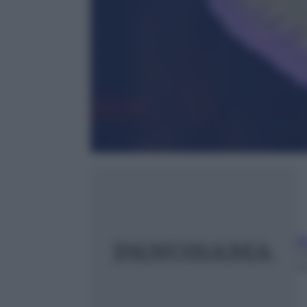
B
1
m