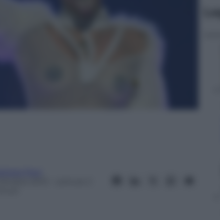
Le
arbara Pepi
 Ottobre 2013
– Lettura: 2
inuti