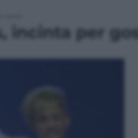
per gossip
, incinta per go