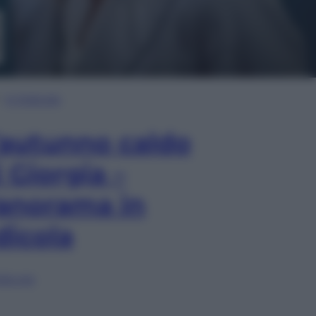
In Edicola
’autunno caldo
i Giorgia –
anorama in
dicola
lia ora