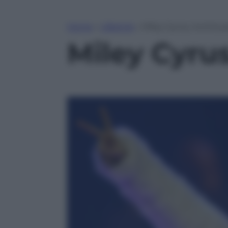
Home
»
Lifestyle
»
Miley Cyrus, incinta 
Miley Cyrus