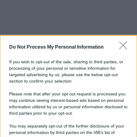
Do Not Process My Personal Information
If you wish to opt-out of the sale, sharing to third parties, or
processing of your personal or sensitive information for
targeted advertising by us, please use the below opt-out
section to confirm your selection.
Please note that after your opt-out request is processed you
may continue seeing interest-based ads based on personal
information utilized by us or personal information disclosed to
third parties prior to your opt-out.
You may separately opt-out of the further disclosure of your
personal information by third parties on the IAB’s list of