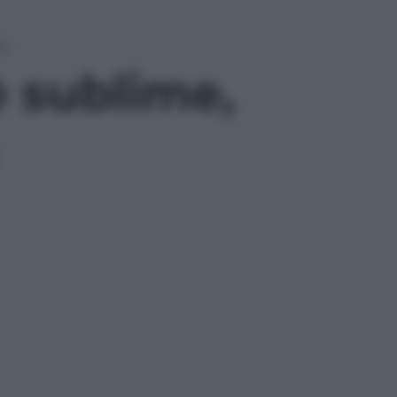
lm
è sublime,