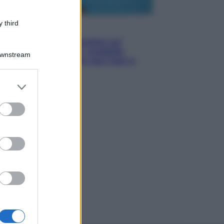
 third
Esteri
Doppio gioco di Sánchez sui
migranti: attacca il «modello
Downstream
Meloni» ma ha fatto due hub in
Mauritania
er and store
to grant or
ed purposes