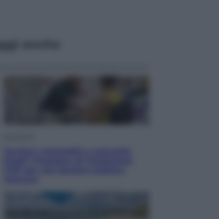
ggi anche
Economia
Territori vulnerabili e comunità
fragili: l’impegno di Fondazione
CDP per non lasciare indietro
nessuno