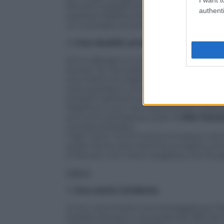
Ma sono soprattutto le atmosfere dark a 
authenti
quando Malefica lancia il suo maleficio,
un contrasto di luce e buio, la pelle de
3)
Una dualità accattivante e un mess
(Chi è allergico a minime stille di spoil
Aurora. Sin da subito però in lei spuntan
ma intanto la veglia costantemente, gior
(che quando è umano ha il volto di
Sam
simbolo dell’animo giusto di Malefica. Per
Malefica cova in sé il sentimento mater
anni (e le sembianze solari di
Elle Fann
contraccambiato.
I figli “sono” di chi li ama e li cresce, n
quasi mai la vera mamma, la regina, avvici
è l’amore, non il dna. Angelina, che ha ad
Difetti
1)
Una storia stridente
A non convincere è la sceneggiatura. Par
Charles Perrault e da quella del 1812 de