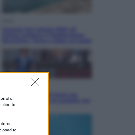
Viaggi
Vacanze last minute 2026, gli
italiani scelgono il Mediterraneo:
Barcellona, Tirana e Olbia sul podio
Sport
Il ricco mercato del Como: ora
sonal or
Fabregas corre per lo scudetto con
ection to
le altre big
nterest-
closed to