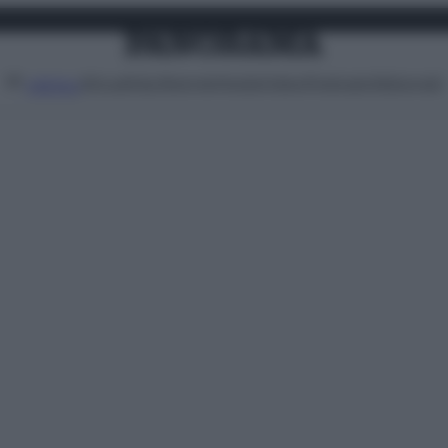
Attualità
Lifestyle
Moda
Video
Podcast
Abbonati
MENU