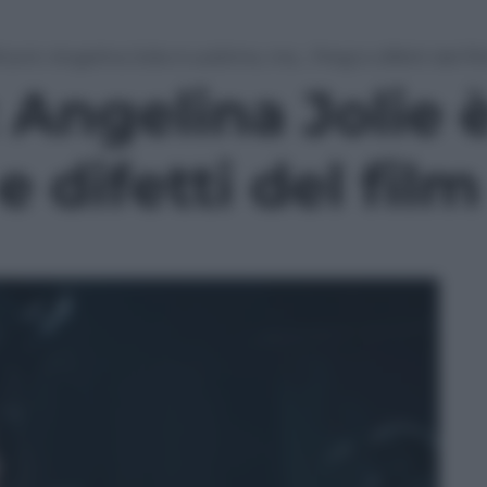
cent: Angelina Jolie è sublime, ma… Pregi e difetti del fi
 Angelina Jolie 
 difetti del film