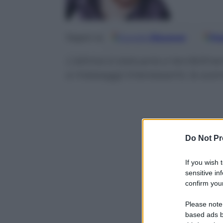
Google
Discover
Fo
Seguici su
L’attrice è statuaria e terribil
e messaggi interessanti, la sce
Do Not Pr
If you wish 
sensitive in
confirm your
Please note
based ads b