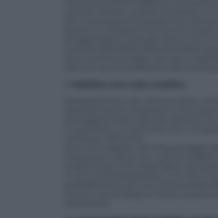
che ha introdotto Malefica, a scriverla è
vari film Disney:
La bella e la bestia
,
Il re
Se è interessante la dualità che inietta i
bontà. La narrazione ha così toni incert
far approdare lo sviluppo dove si ha in 
La storia della
Bella addormentata
è quas
sono eccome (il drago, l’arcolaio, il batt
riletture sono interessanti, altre sembr
2)
Malefica non è più malefica
Probabilmente mai cattiva è stata così
destinato anche ai bambini, ma è quasi b
da Angelina Jolie. Dall’inizio alla fine non
il cuore ferito. La cattiveria non è di qu
cambiare, dell’uomo.
Ecco che svapora così la figura leggenda
misteriosa e altera, ma… puf, la crudeltà
maleficio più corto delle fiabe, che quas
In una contemporaneità in cui i film non
probabilmente per una volta avrebbe f
minuti, inserendogli in mezzo qualche d
spietatezza.