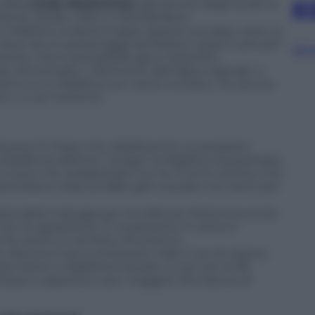
e
 stata
Linda Woolverton
, già autrice degli script di
 leone
,
Mulan
,
Alice in Wonderland
.
n Malefica, la lascia troppo spesso scivolare verso la
i dove alcuni personaggi sembrano messi lì solo per
Sfog
mente, che è prevedibile già a metà film.
i reinventata. I riferimenti alla fiaba originale ci
esimo a cui Malefica non viene invitata..). Se alcune
ano un po’ estreme.
 buona. È chiaro che
Maleficent
è un prodotto
lasfemia definire “strega” la Malefica interpretata
 si può che solidarizzare con lei. È lei la vittima, è lei
esta strana creatura dalle goti scavate ma, tanto per
ria della malvagia per eccellenza. Resta la sua aria
 non le appartiene. E va pertanto in scena il
i fa uscire un sorrisino di scherno.
 riescono mai a contenersi nelle 2 ore di visione,
atto bene a
Maleficent
durare un po’ più di 95
osso e asperità in più, maggiori sfumature di