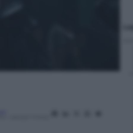
Le
oni
014
– Lettura: 7 minuti