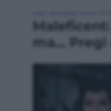
Home
»
Tempo Libero
»
Cinema
»
Malefi
Maleficent:
ma… Pregi e