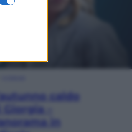
In Edicola
’autunno caldo
i Giorgia –
anorama in