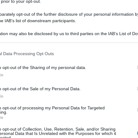
 prior to your opt-out.
rately opt-out of the further disclosure of your personal information by
he IAB’s list of downstream participants.
nti commovente eppure in altri quasi goffo.
ggettivo univoco, positivo o negativo. È in bilico
truggente protagonista, Malefica. La strega più
tion may also be disclosed by us to third parties on the IAB’s List of 
ey arriva al cinema (dal 28 maggio) in carne e ossa,
 that may further disclose it to other third parties.
lie
.
 that this website/app uses one or more Google services and may gath
nimati più amati,
La bella addormentata nel bosco
l Data Processing Opt Outs
o e nelle motivazioni che l’hanno indurita,
including but not limited to your visit or usage behaviour. You may click 
na neonata (incarnazione del candore per
 to Google and its third-party tags to use your data for below specifi
o opt-out of the Sharing of my personal data.
ogle consent section.
a la sceneggiatura si spinge dove è davvero
In
o opt-out of the Sale of my Personal Data.
ney
Maleficent
.
In
to opt-out of processing my Personal Data for Targeted
ing.
In
cenza pura è dato di fatto. Ma è incredibile come
o opt-out of Collection, Use, Retention, Sale, and/or Sharing
e con le corna in testa, con gli zigomi accentuati e
ersonal Data that Is Unrelated with the Purposes for which it
olta da nebbiose atmosfere. Con il mantello nero
lected.