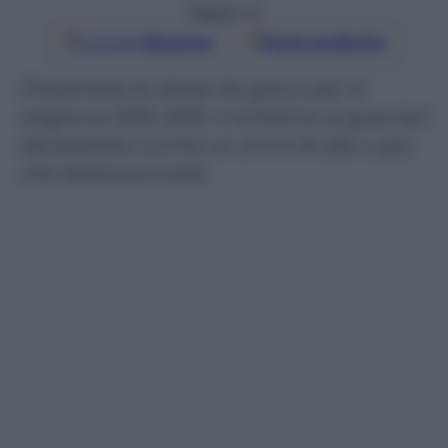
Seguici su
Google
Discover
Fonti preferite
Presentate le divise da gioco per la
stagione 2015-2016. Il richiamo ai guerrieri
del passato (come un anno fa alla Lupa
che sbranava tutti)