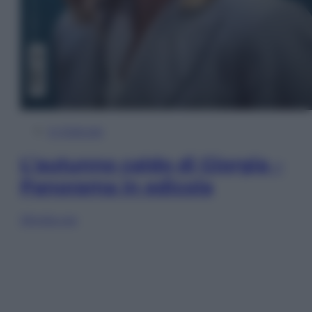
In Edicola
L’autunno caldo di Giorgia –
Panorama in edicola
Sfoglia ora