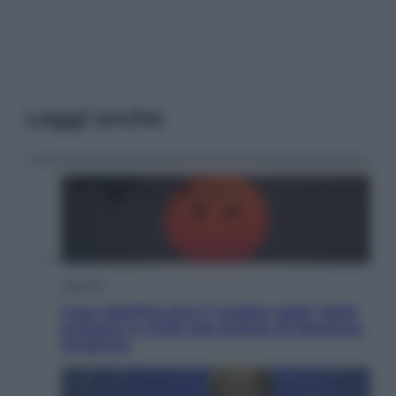
Leggi anche
Lifestyle
Cosa significa fare il medico oggi? Dalle
proteste in India alla lezione di Abraham
Verghese