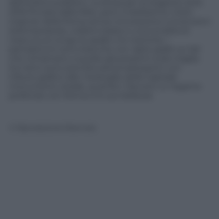
dell’ordine pubblico. La divisa per la stagione 2015-
2016 firmata dalla Nike, però, è bellissima. Colori
originari della Roma senza concessione a invenzioni
estemporanee, colletto basso e una tonalità di
rosso scuro lungo le spalle e le maniche. i
pantaloncini sono bianche con righe gialle sui lati
che richiamano a quelle già presenti sulla maglia.
Sul retro sono previste personalizzazioni con
tributo grafico alle meraviglie della Capitale:
monumenti, strade, quartieri. Davvero un legame
profondo con Roma e le sue bellezze.
© Riproduzione Riservata