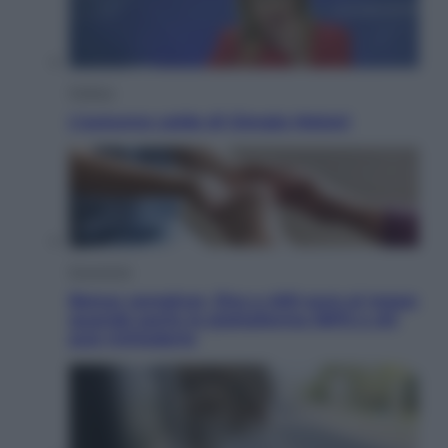
Politica
L’autunno caldo di Giorgia Meloni
Economia
Bonus caregiver, fino a 400 euro al mese:
quando parte la piattaforma INPS e chi
può richiederlo