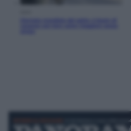
Viaggi
Giornata mondiale del gatto, è boom di
vacanze con loro: come viaggiare senza
stress