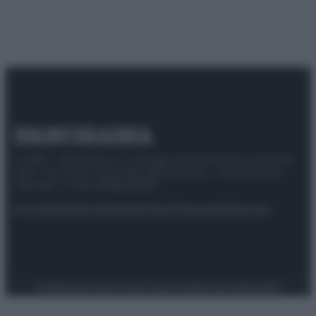
© 2025 – Panorama s.r.l. (Gruppo Società Editrice Italiana
spa) – Via Vittor Pisani 28, 20124 Milano – riproduzione
riservata – P.IVA 10518230965
Attualità
Lifestyle
Moda
Video
Podcast
Abbonati
Preferenze Privacy
Privacy Policy
Cookie Policy
Note legali