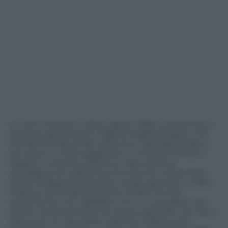
Un anno fa erano i denti aguzzi della Lupa pronta a
sbranare gli avversari. Oggi la maglia da gioco che
ricorda l’armatura dei centurioni, pensata proprio
per avere un look aggressivo e incutere timore e
rispetto. La Roma continua nella scelta di
campagne di marketing che devono creare forte
senso di appartenenza tra i propri giocatori e tifosi.
Politica che evidentemente rende ma che,
certamente, non abbassa i toni in una piazza che
anche recentemente ha vissuto giornate non facili
dal punto di vista della violenza e della tutela