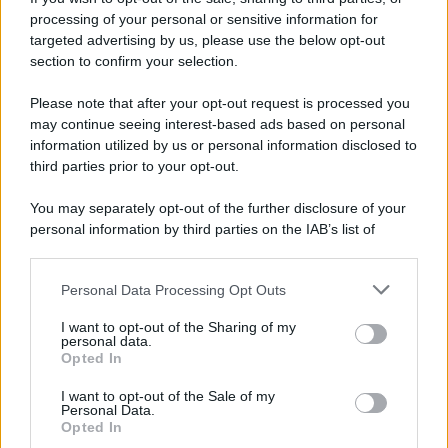
processing of your personal or sensitive information for
targeted advertising by us, please use the below opt-out
section to confirm your selection.
Please note that after your opt-out request is processed you
may continue seeing interest-based ads based on personal
information utilized by us or personal information disclosed to
third parties prior to your opt-out.
You may separately opt-out of the further disclosure of your
personal information by third parties on the IAB’s list of
downstream participants.
Personal Data Processing Opt Outs
This information may also be disclosed by us to third parties
on the IAB’s List of Downstream Participants that may further
I want to opt-out of the Sharing of my
disclose it to other third parties.
personal data.
Opted In
Please note that this website/app uses one or more Google
services and may gather and store information including but
I want to opt-out of the Sale of my
Personal Data.
not limited to your visit or usage behaviour. You may click to
Opted In
grant or deny consent to Google and its third-party tags to