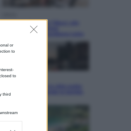
Lifestyle
Dal blush Charlotte Tilbury alle
tote bag: perché ormai
collezioniamo e rivendiamo tutto
sonal or
ection to
nterest-
closed to
Esteri
Perché Hiroshima: la città scelta
per mostrare al mondo la bomba
 third
atomica
Downstream
er and store