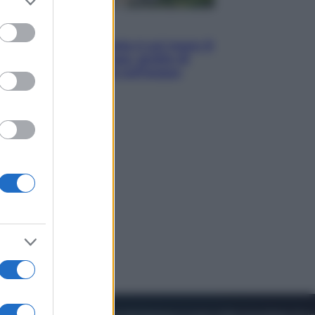
to grant or
ed purposes
Viaggi
La Thailandia segreta è sul mare: 8
luoghi tra delfini rosa, grotte di
smeraldo e villaggi sull’acqua