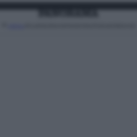
Attualità
Lifestyle
Moda
Video
Podcast
Abbonati
MENU