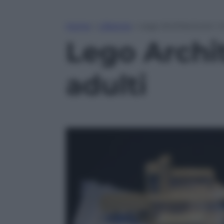
Home
»
Lifestyle
»
Lego Architecture: i m
Lego Archit
adulti