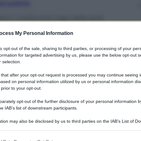
nti preferite
bini: i mattoncini Lego della serie
strumento utile per la creatività di
ocess My Personal Information
to opt-out of the sale, sharing to third parties, or processing of your per
formation for targeted advertising by us, please use the below opt-out s
 selection.
 that after your opt-out request is processed you may continue seeing i
ased on personal information utilized by us or personal information dis
 prior to your opt-out.
rately opt-out of the further disclosure of your personal information by
he IAB’s list of downstream participants.
tion may also be disclosed by us to third parties on the IAB’s List of 
 that may further disclose it to other third parties.
 that this website/app uses one or more Google services and may gath