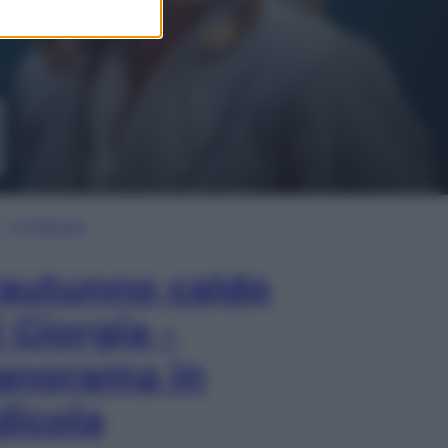
In Edicola
’autunno caldo
i Giorgia –
anorama in
dicola