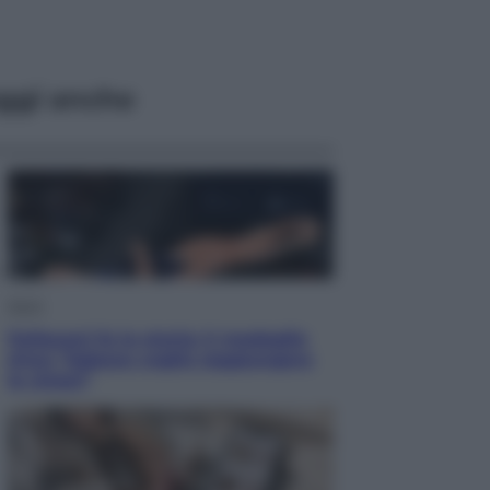
ggi anche
Sport
Pellacani fa la storia: 5 medaglie
d’oro “Adesso voglio raggiungere
le cinesi”