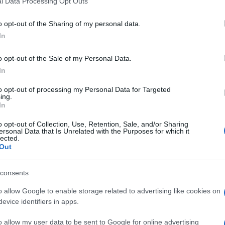
l Data Processing Opt Outs
including but not limited to your visit or usage behaviour. You may click 
sue costruzioni, ai bambini dai 5 ai 12 anni. Poi
 to Google and its third-party tags to use your data for below specifi
o opt-out of the Sharing of my personal data.
e dei più piccoli nei confronti dei mattoncini.
ogle consent section.
In
 di inventarsi qualcosa di nuovo.
o opt-out of the Sale of my Personal Data.
che
diversi adulti impazzivano ancora per i
In
dam Reed Tucker
, amava costruire enormi
ittà, Chicago.
to opt-out of processing my Personal Data for Targeted
ing.
izzare architetture
iconiche con i mattoncini Lego.
In
 in produzione dedicati all’architettura, tutti ideati
o opt-out of Collection, Use, Retention, Sale, and/or Sharing
dio.
ersonal Data that Is Unrelated with the Purposes for which it
lected.
sionisti
o agli studenti di architettura, è il set
Out
ti bianchi e neri. Quest’ultimo viene dotato di un
incipi architettonici, lasciando alla creatività dei
consents
cipare a un concorso: il progetto vincitore sarà
o allow Google to enable storage related to advertising like cookies on
 all’architettura.
evice identifiers in apps.
r il mattoncino più famoso del mondo!
o allow my user data to be sent to Google for online advertising