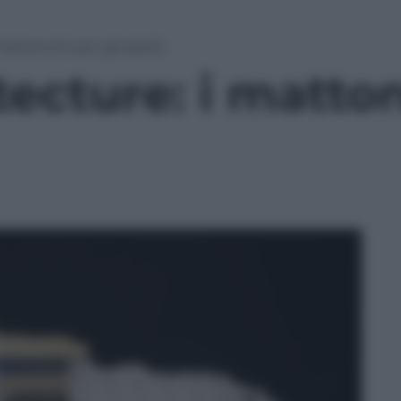
attoncini per gli adulti
ecture: i matton