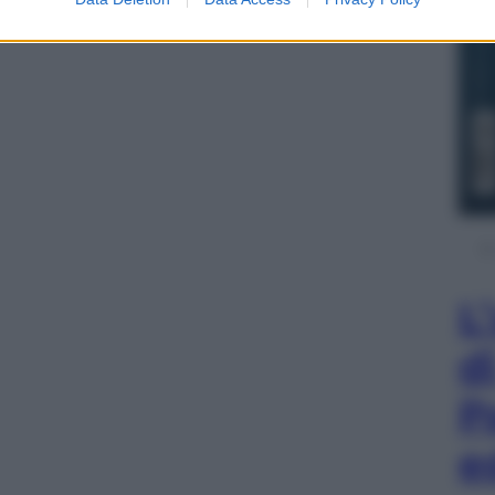
L
d
P
e