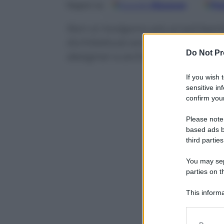
Google
Discover
Fo
Seguici su
Non si rivolgono più ai soli bam
Architettura sono diventati uno 
Do Not Pr
designer e architetti
If you wish 
sensitive in
confirm your
Please note
based ads b
third parties
You may sepa
parties on t
This informa
Participants
Please note