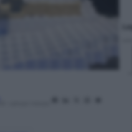
Le
a
013
– Lettura: 1 minuto