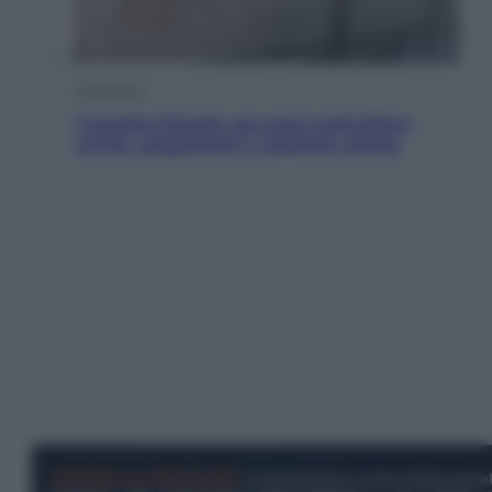
Economia
Cassetto fiscale: ora puoi controllare
avvisi, pagamenti e pratiche online