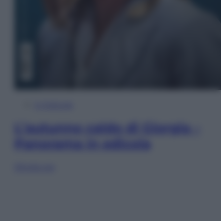
In Edicola
L’autunno caldo di Giorgia –
Panorama in edicola
Sfoglia ora