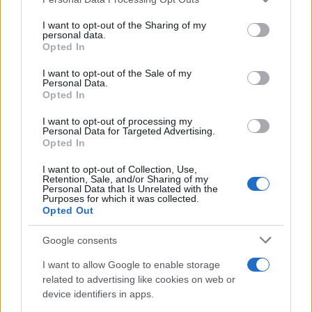
This information may also be disclosed by us to third parties
on the IAB’s List of Downstream Participants that may further
I want to opt-out of the Sharing of my
disclose it to other third parties.
personal data.
Opted In
Please note that this website/app uses one or more Google
services and may gather and store information including but
I want to opt-out of the Sale of my
Personal Data.
not limited to your visit or usage behaviour. You may click to
Opted In
grant or deny consent to Google and its third-party tags to
use your data for below specified purposes in below Google
I want to opt-out of processing my
consent section.
Personal Data for Targeted Advertising.
Opted In
I want to opt-out of Collection, Use,
Retention, Sale, and/or Sharing of my
Personal Data that Is Unrelated with the
Purposes for which it was collected.
Opted Out
Google consents
I want to allow Google to enable storage
related to advertising like cookies on web or
device identifiers in apps.