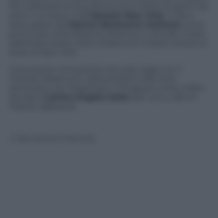
Per realizzarlo le due donne sono state tre giorni da
sole in un bosco nell’
Upstate New York
. Il clip è
stato girato dal
Marina Abramovic Institute
come
promo per la fondazione artistica e culturale creata
dall’artista serba nella cittadina di Hudson presso lo
stato di New York.
Il benessere conquistato da Lady Gaga con il
metodo Abramovic sarà prezioso nelle dure
settimane che l’aspettano: il 19 agosto verrà, infatti,
lanciato i
l primo singolo tratto
dal nuovo album
PopArt, Applause
.
© Riproduzione Riservata