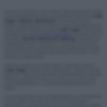
Due prime donne, due artiste, due espressioni della
contemporaneità nella sua poliedrica essenza:
Lady
Gaga e Marina Abramovic
continuano la loro
fertile collaborazione artistica. Dopo la performance
di beneficenza fatta a luglio,
Lady Gaga
è diventata
protagonista
di un video esplicativo
di quello che si
chiama il
Marina Abramovic Method
, una sorta di
meditazione che consiste in “una serie di esercizi
che aiutano ad aumentare la consapevolezza della
propria fisicità e della propria forza mentale” e che
aiutano a rigenerarsi.
Distesa a terra, occhi bendati e vestita di bianco
Lady Gaga
emette suoni profondi e libera l’aria dai
polmoni. Dopo la prima fase di rilassamento seduta
l’artista compare nuda in un bosco e continua la
sua meditazione in una stanza dal pavimento in
legno.
Una sorta di percorso di rigenerazione profonda del
suono dell’io che permette di riconquistare il
benessere e di ascoltare il suono del proprio respiro.