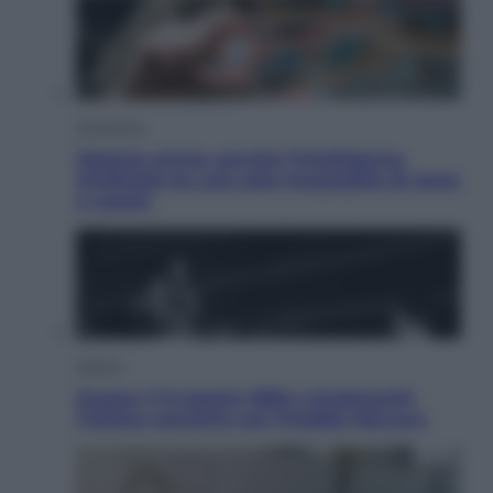
Economia
Materie prime: perché l’Intelligenza
Artificiale ha una sete insaziabile di rame
e uranio
Musica
Queen: il 9 agosto 1986 a Knebworth
l’ultimo concerto con Freddie Mercury