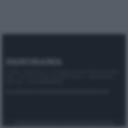
© 2025 – Panorama s.r.l. (Gruppo Società Editrice Italiana
spa) – Via Vittor Pisani 28, 20124 Milano – riproduzione
riservata – P.IVA 10518230965
Attualità
Lifestyle
Moda
Video
Podcast
Abbonati
Preferenze Privacy
Privacy Policy
Cookie Policy
Note legali