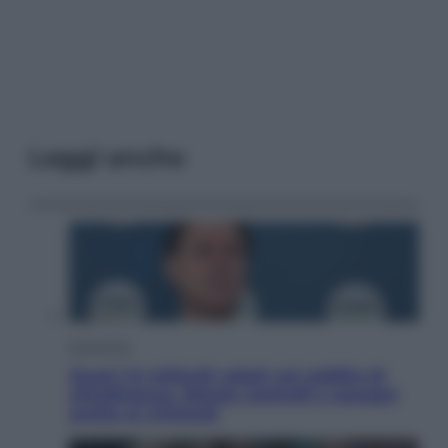
Leggi anche
Economia
Quasi 1,5 miliardi rubati col reddito di
cittadinanza. Niente controlli e assegni
anche ai criminali