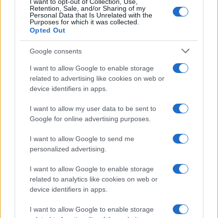
I want to opt-out of Collection, Use,
Retention, Sale, and/or Sharing of my
Personal Data that Is Unrelated with the
Purposes for which it was collected.
Opted Out
Google consents
I want to allow Google to enable storage
related to advertising like cookies on web or
device identifiers in apps.
I want to allow my user data to be sent to
Google for online advertising purposes.
I want to allow Google to send me
personalized advertising.
I want to allow Google to enable storage
related to analytics like cookies on web or
device identifiers in apps.
I want to allow Google to enable storage