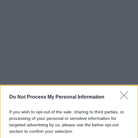
Do Not Process My Personal Information
If you wish to opt-out of the sale, sharing to third parties, or
processing of your personal or sensitive information for
targeted advertising by us, please use the below opt-out
section to confirm your selection.