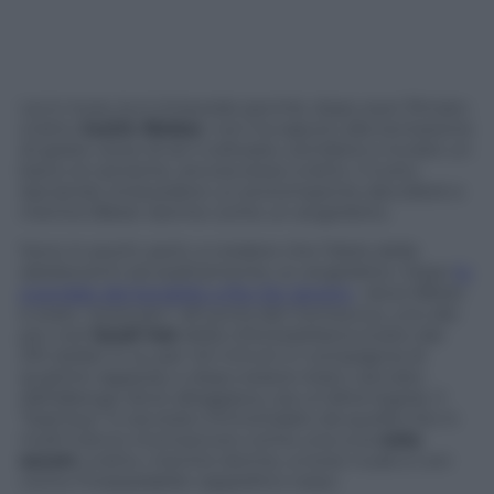
Lei è mora, la si intravede perché, dopo aver filmato
a letto
Justin Bieber
, non ha saputo alla tentazione
di girare verso di sé il cellulare, sorridere e inviare un
bacio al cantante, ancora steso a letto. Il tutto
lasciando intravedere un prorompente decolleté e
mentre Bibier dorme come un angioletto.
Sono in pochi, però, a credere che l’idolo delle
adolescenti sia esattamente un angioletto. Dopo
lo
scandalo del bordello a Rio De Janeiro
, dove Bibier
è stato “pizzicato” all’uscita del Centaurus, uno dei
più noti
locali hot
della città brasiliana (costo dai
210 dollari in su per 40 minuti in compagnia di
qualche ragazza), e dopo essere stato cacciato
dall’albergo dove alloggiava, ora un’altra tegola. Il
“bad boy” è ora stato immortalato da quella che in
molti hanno riconosciuto come una una
nota
escort
, a letto, mentre dorme, a torso nudo e con
vicino l’inseparabile cappellino rosso.