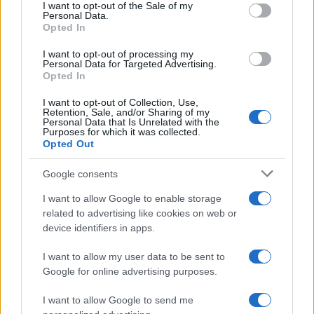
services and may gather and store information including but
I want to opt-out of the Sale of my
Personal Data.
not limited to your visit or usage behaviour. You may click to
Opted In
grant or deny consent to Google and its third-party tags to
use your data for below specified purposes in below Google
I want to opt-out of processing my
consent section.
Personal Data for Targeted Advertising.
Opted In
I want to opt-out of Collection, Use,
Retention, Sale, and/or Sharing of my
Personal Data that Is Unrelated with the
Purposes for which it was collected.
Opted Out
Google consents
I want to allow Google to enable storage
related to advertising like cookies on web or
device identifiers in apps.
I want to allow my user data to be sent to
Google for online advertising purposes.
I want to allow Google to send me