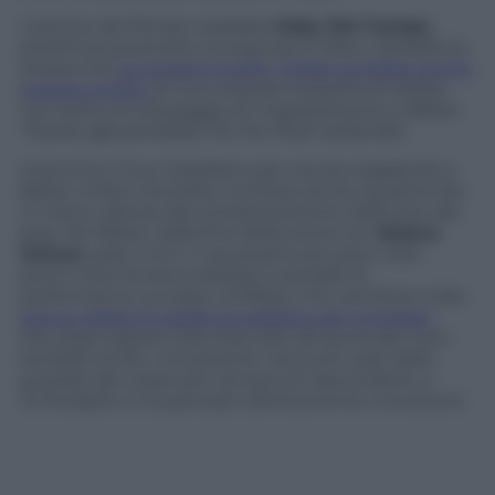
L’autrice del filmato sarebbe
Gaby Del Campo
,
prostituta piuttosto conosciuta in Rete. Sarebbe la
stessa che
sul proprio profilo
Twitter
avrebbe anche
postato la foto
di una corposa mazzetta di dollari,
con tanto di messaggio di ringraziamento a Bibier:
Thanks @justinbibier for the fresh dolla bills
.
Insomma, il tour brasiliano per ora sta regalando a
Bibier molta notorietà, ma forse anche qualche fan
in meno, delusa dal comportamento della star del
pop. Per Bibier, dalla fine della storia con
Selena
Gomez
, pare cnon ci sia proprio più pace. Solo
pochi mesi fa aveva destato scandalo la
performance sul palco di Bibier che, sentitosi male,
aveva voltato le spalle al pubblico per vomitare
.
Ora, dopo essere stato beccato all’uscita del noto
bordello di Rio, nonostante i lenzuoli usati dalle
guardie del corpo per cercare di nasconderlo, a
inchiodarlo ci ha pensato direttamente una escort.