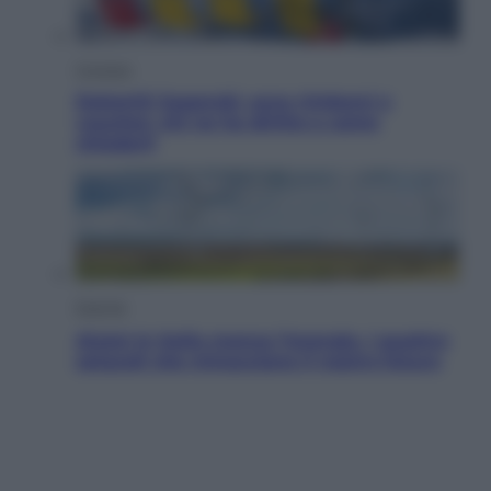
Cronaca
Dolomiti Superski, ecco rimborsi e
voucher: chi ne ha diritto e come
chiederli
Energia
Aiuto! In Italia manca l’energia. I quattro
ostacoli che minacciano il nostro futuro