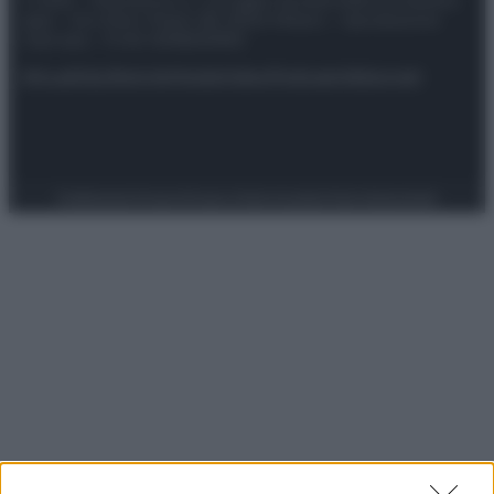
spa) – Via Vittor Pisani 28, 20124 Milano – riproduzione
riservata – P.IVA 10518230965
Attualità
Lifestyle
Moda
Video
Podcast
Abbonati
Preferenze Privacy
Privacy Policy
Cookie Policy
Note legali