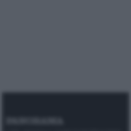
© 2025 – Panorama s.r.l. (Gruppo Società Editrice Italiana