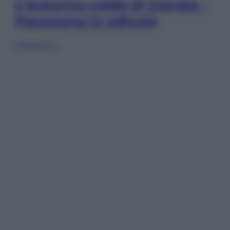
L’autunno caldo di Giorgia –
Panorama in edicola
Sfoglia ora