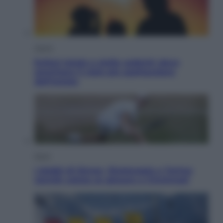
Viaggi
Eclissi totale e stelle cadenti: dove
ammirare il cielo più spettacolare
dell’estate
Sport
I dubbi di Sinner, fisioterapia a Torino:
Jannik valuta se giocare a Cincinnati