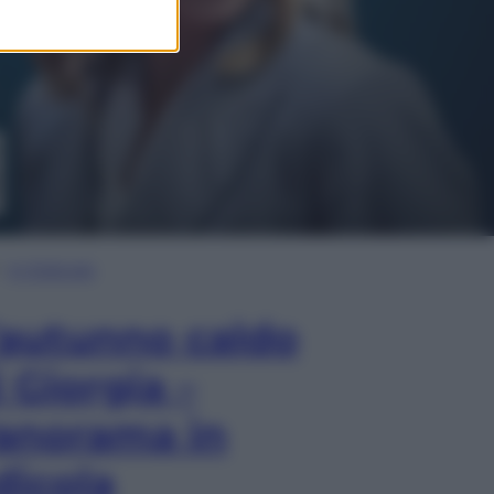
In Edicola
’autunno caldo
i Giorgia –
anorama in
dicola