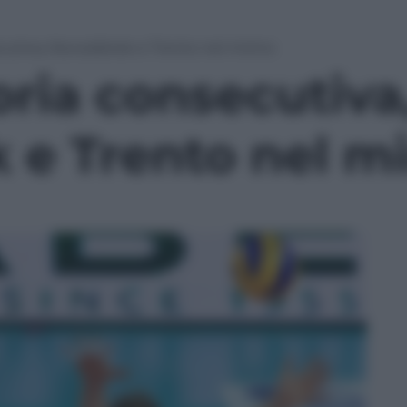
cutiva, Novosibirsk e Trento nel mirino
oria consecutiva
 e Trento nel mi