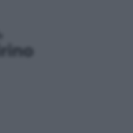
,
rino