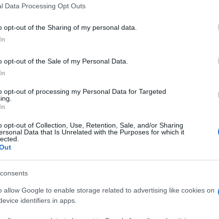
 that this website/app uses one or more Google services and may gath
l Data Processing Opt Outs
including but not limited to your visit or usage behaviour. You may click 
 to Google and its third-party tags to use your data for below specifi
o opt-out of the Sharing of my personal data.
ogle consent section.
In
ri: sono uno dei miei gruppi preferiti e la musica del
Bolt
, appena uscito, mi sta accompagnando in
o opt-out of the Sale of my Personal Data.
na sonora
alle
vittorie
che la
mia Cucine Lube
In
 e fuori.
o ottenuto il
quinto 3-0 consecutivo
, mica male!
to opt-out of processing my Personal Data for Targeted
ing.
che – pur essendo naturalmente
molto contenti
–
In
ilo basso
e
lavorare sodo
come abbiamo fatto
o opt-out of Collection, Use, Retention, Sale, and/or Sharing
ersonal Data that Is Unrelated with the Purposes for which it
 due partite molto importanti:
mercoledì
, col
lected.
 fetta della qualificazione ai playoff della
Out
emo a
Trento
, per una sfida di Campionato sempre
 assolutamente
vietato abbassare la guardia
!
consents
fie e torno all’inconfondibile voce di Eddie Vedder.
o allow Google to enable storage related to advertising like cookies on
infonia biancorossa
possa durare ancora a lungo!
evice identifiers in apps.