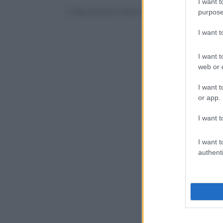
I want t
© Riproduzione Riservata
purpose
I want 
I want t
web or d
I want t
or app.
I want t
I want t
authenti