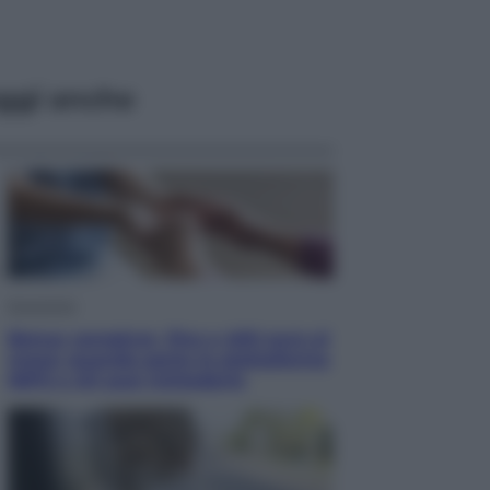
ggi anche
Economia
Bonus caregiver, fino a 400 euro al
mese: quando parte la piattaforma
INPS e chi può richiederlo