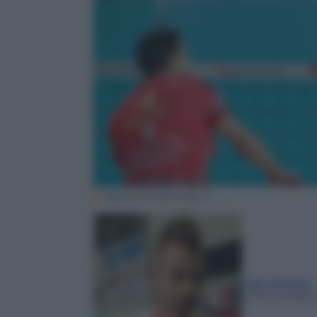
Spalvieri/lubevolley.it
Ivan Zaytsev
4 Novembre 