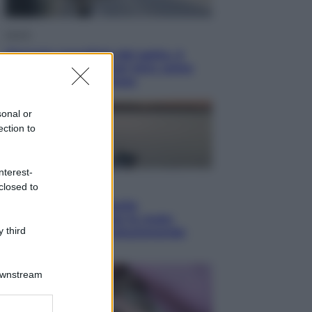
Viaggi
Giornata mondiale del gatto, è
boom di vacanze con loro: come
viaggiare senza stress
sonal or
ection to
nterest-
Lifestyle
closed to
Sea-Doo: dalla velocità
all’esplorazione, così le moto
 third
d’acqua stanno rivoluzionando
l’outdoor
Downstream