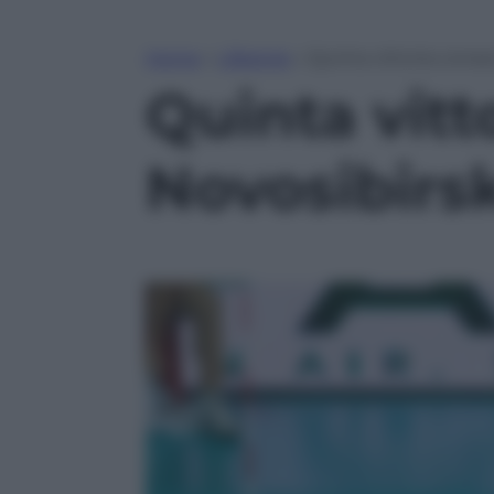
Home
»
Lifestyle
»
Quinta vittoria conse
Quinta vitt
Novosibirsk