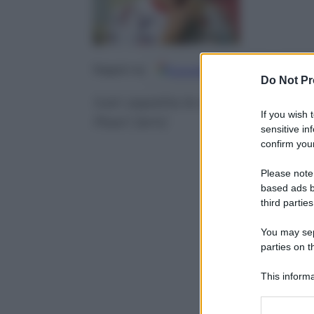
Google
Discover
Fo
Seguici su
Do Not Pr
Ivan aspetta le sfide infuocate
If you wish 
Pearl Jam)
sensitive in
confirm your
Please note
based ads b
third parties
You may sepa
parties on t
This informa
Participants