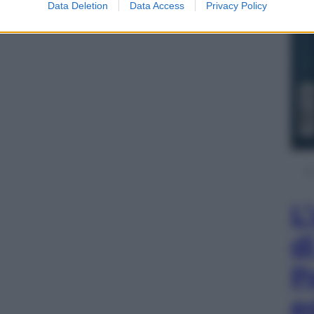
Data Deletion
Data Access
Privacy Policy
L
d
P
e