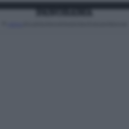
Attualità
Lifestyle
Moda
Video
Podcast
Abbonati
MENU