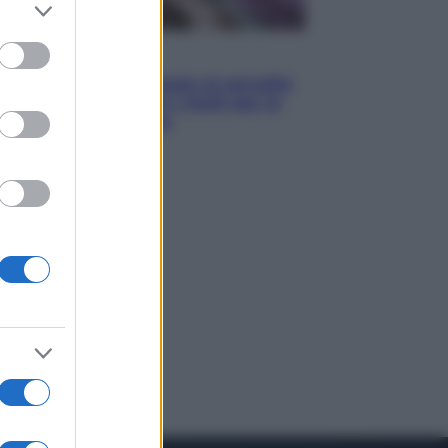
er and store
to grant or
ed purposes
Salute
«La pillola» e il tumore al cervello:
quali sono davvero i rischi per le
donne che la usano