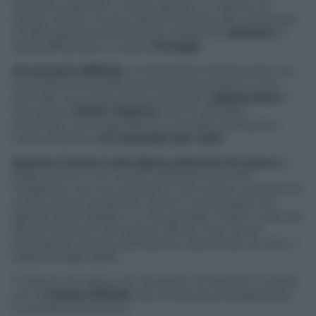
Tarvisio e giovedì ci siamo goduti un giorno di
riposo. Da ieri, invece, siamo al lavoro per preparare
un’altra partita importante, quella che
domani
ci
vedrà affrontare in casa il
Perugia
.
Avversario difficile
, un bel banco di prova per noi.
Una partita che dovremo preparare bene e che
attendo con ansia anche per poter
abbracciare
il
mio amico
Goran Vujevic
, che ho sempre
ammirato come giocatore e stimato tantissimo
come persona.
Un esempio per tutti
.
Questa Cucine Lube Banca Marche mi piace
(e
piace anche a voi, vero?): dobbiamo ancora
migliorare ma non possiamo che essere contenti di
come stiamo andando. Siamo una squadra con
grandi potenzialità e un bel gruppo, molto unito sia
dentro sia fuori dal campo. Penso che ciò sia
percepibile anche dall’esterno, quindi da voi che ci
seguite dagli spalti.
Vi saluto, dunque, con l’auspicio di risentirci lunedì,
con la
stessa felicità
che mi sta accompagnando
in questo momento.