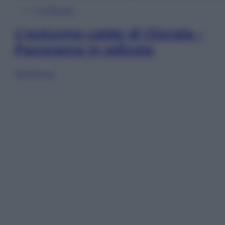
In Edicola
L’autunno caldo di Giorgia –
Panorama in edicola
Sfoglia ora