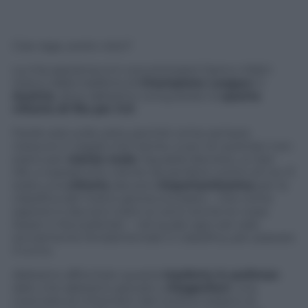
Ciao raga, avete visto?
La mia speranza si è concretizzata! Siamo infatti
reduci dalla trasferta di
Champions League
in
Austria
, dove abbiamo conquistato la
quarta
vittoria di fila per 3-0
.
Facile solo sulla carta, perché come sempre
nessuno ti regala mai niente, e poi ‘sti austriaci non
erano per
niente male
. Squadra discreta, un bel
tifo, e soprattutto niente da perdere contro di noi. È
stata una
vittoria
davvero
importantissima
per la
classifica del nostro girone europeo – che come
saprete è davvero tosto (ci sono anche le russe
Kazan e Novosibirsk) – nel quale ogni set sarà
sicuramente fondamentale in classifica, per passare
il turno.
Abbiamo affrontato questa
trasferta in pullman
dato che abbiamo giocato a
Klagenfurt
, una
manciata di chilometri dal confine italiano di