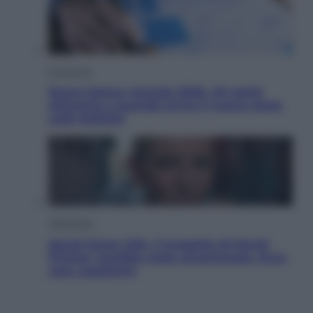
Economia
Nuovo bonus energia 2026, chi potrà
ottenerlo e quando arriva il nuovo aiuto
sulle bollette
Televisione
Squid Game USA, il progetto di David
Fincher sarebbe stato accantonato. Ecco
cosa sappiamo