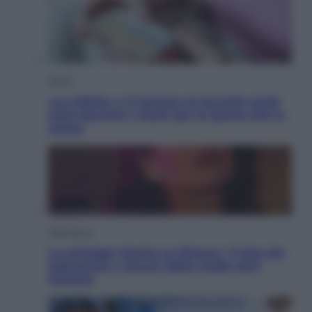
Salute
«La pillola» e il tumore al cervello: quali
sono davvero i rischi per le donne che la
usano
Televisione
Le schegge riporta su Disney+ il lato più
seducente e oscuro della moda anni
Ottanta