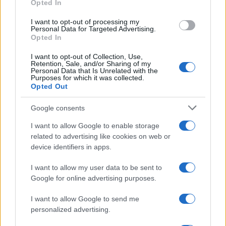
Opted In
grant or deny consent to Google and its third-party tags to
use your data for below specified purposes in below Google
I want to opt-out of processing my
consent section.
Personal Data for Targeted Advertising.
Opted In
I want to opt-out of Collection, Use,
Retention, Sale, and/or Sharing of my
Personal Data that Is Unrelated with the
Purposes for which it was collected.
Opted Out
Google consents
I want to allow Google to enable storage
related to advertising like cookies on web or
device identifiers in apps.
I want to allow my user data to be sent to
Google for online advertising purposes.
I want to allow Google to send me
personalized advertising.