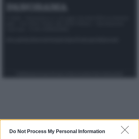
© 2025 – Panorama s.r.l. (Gruppo Società Editrice Italiana
spa) – Via Vittor Pisani 28, 20124 Milano – riproduzione
riservata – P.IVA 10518230965
Attualità
Lifestyle
Moda
Video
Podcast
Abbonati
Preferenze Privacy
Privacy Policy
Cookie Policy
Note legali
Do Not Process My Personal Information