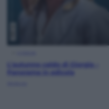
In Edicola
L’autunno caldo di Giorgia –
Panorama in edicola
Sfoglia ora