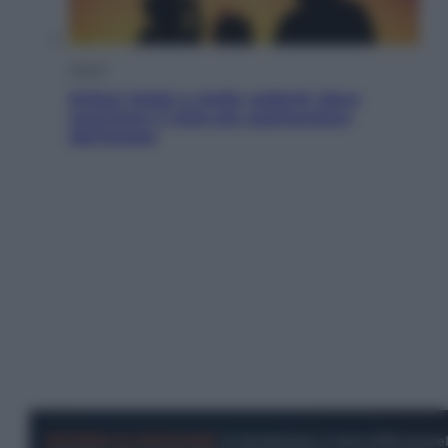
Viaggi
Eclissi totale e stelle cadenti: dove
ammirare il cielo più spettacolare
dell’estate