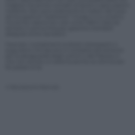
migliore ma anche contratti di lavoro e assicurazioni
mediche. Non sono solamente le maison del lusso
ad occuparsi di “sostenere” il luogo in cui viviamo,
ma anche catene low cost come H&M e Zara da
sempre in prima linea per garantire standard
adeguati ai loro lavoratori.
Facendo i complimenti ai diretti interessanti ci
auguriamo che davvero si combatta attivamente
per la salvaguardia degli uomini e del Pianeta. E
che non sia solo un sistema (anche se ottimo) per
far parlare di sé.
© Riproduzione Riservata