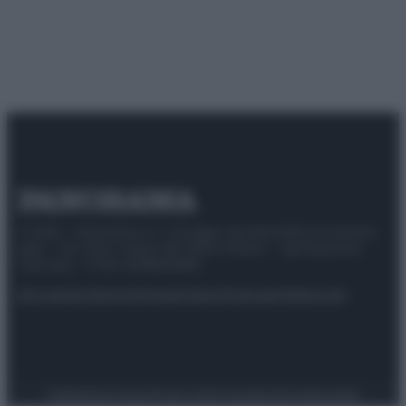
© 2025 – Panorama s.r.l. (Gruppo Società Editrice Italiana
spa) – Via Vittor Pisani 28, 20124 Milano – riproduzione
riservata – P.IVA 10518230965
Attualità
Lifestyle
Moda
Video
Podcast
Abbonati
Preferenze Privacy
Privacy Policy
Cookie Policy
Note legali