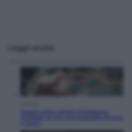
Leggi anche
Economia
Materie prime: perché l’Intelligenza
Artificiale ha una sete insaziabile di rame
e uranio