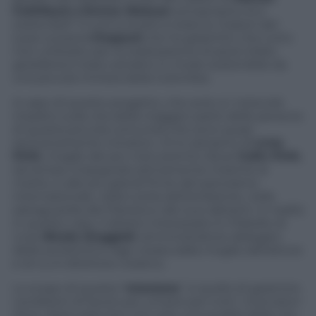
Cottillard o Emma Watson
sonoproprio eco
sostenibili? A comunicarlo è stata la
maison
del
lusso svizzera
Chopard
che ha garantito che tutto
l’oro utilizzato per la realizzazione di pezzi d’alta
gioielleria è stato estratto in modo sostenibile da
una piccola miniera della Colombia.
A capo di questo progetto, che avrà un notevole
impatto sulla vita della maggior parte delle persone
di questa piccola comunità che sono quasi
esclusivamente minatori, c’è lo zampino di
Livia
Firth
, moglie del più noto premio Oscar
Colin Firth
,
da tempo impegnata attivamente insieme al
marito, e alle più grandi firme del panorama
internazionale, nella tutela dell’ambiente, nella
salvaguardia del Pianeta e dei suoi abitanti. In realtà
in questo caso, il diretto interessato è il fratello di
Livia,
Nicola Giuggioli
, amministratore delegato
della società Eco-Age creata dalla moglie dell’attore
e di cui è direttore creativo.
Lo scopo di questa “
missione
“, è quello di garantire
condizioni di lavoro più umane per tutti i ricercatori
d’oro. Assicurare loro non solo una qualità della vita