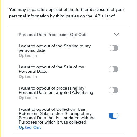
You may separately opt-out of the further disclosure of your
personal information by third parties on the IAB’s list of
downstream participants.
Personal Data Processing Opt Outs
This information may also be disclosed by us to third parties
on the IAB’s List of Downstream Participants that may further
I want to opt-out of the Sharing of my
disclose it to other third parties.
personal data.
Opted In
Please note that this website/app uses one or more Google
services and may gather and store information including but
I want to opt-out of the Sale of my
Personal Data.
not limited to your visit or usage behaviour. You may click to
Opted In
grant or deny consent to Google and its third-party tags to
use your data for below specified purposes in below Google
I want to opt-out of processing my
consent section.
Personal Data for Targeted Advertising.
Opted In
I want to opt-out of Collection, Use,
Retention, Sale, and/or Sharing of my
Personal Data that Is Unrelated with the
Purposes for which it was collected.
Opted Out