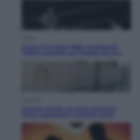
Musica
Queen: il 9 agosto 1986 a Knebworth
l’ultimo concerto con Freddie Mercury
Economia
Cassetto fiscale: ora puoi controllare
avvisi, pagamenti e pratiche online