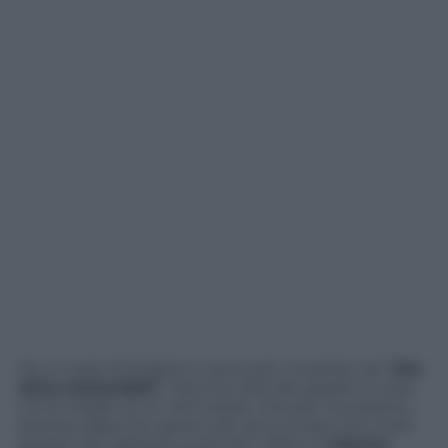
Da un paio di stagioni o poco più, investire nel “
bio-
etico-sostenibile
“. Ora è la volta dei gioielli. E cosa
c’è di meglio di un red carpet, che per l’occasione
diventa appunto
green
, per annunciare che molti
gioielli visti addosso a star del calibro di
Marion