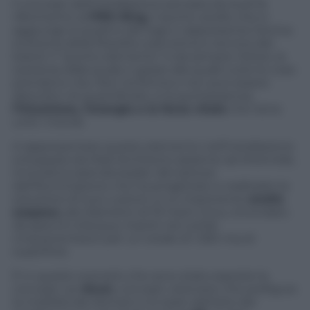
Il concept dell’installazione pensata da Audi fa
riferimento al
Fifth Ring
, il quinto anello che si
aggiunge ai quattro del logo e rappresenta l’anima
evolutiva della filosofia costruttiva e tecnica del
brand. Il “quinto elemento” è da sempre l’etere, la
sostanza dalla quale e grazie alla quale tutte le cose
prendono vita. Non ha forma e non può essere
descritto né quantificato, è la quintessenza,
l’intuizione, l’energia e la forza vitale
che tiene
uniti i mondi.
A rappresentare questo elemento nell’installazione
sviluppata da Mad Architects assieme ad Artemide,
innovativa azienda leader del settore
dell’illuminazione che ha progettato e realizzato la
soluzione di luce custom, è un imponente
anello
sospeso
, del diametro di 19 metri circa, circondato
da specchi d’acqua, inseriti nel cortile
cinquecentesco per un totale di 1.350 mq di
superficie.
È in questo scenario che sono state esposte la
concept car
AIcon
, concept visionario che prefigura
la mobilità del domani e lo stato dell’arte del