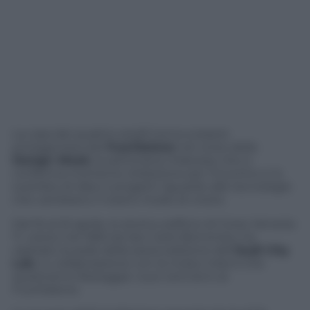
La casa dei quattro anelli torna a essere
protagonista del
FuoriSalone
nel corso della
Design Week
, la settimana milanese che si
conferma momento d’elezione per l’incontro e lo
scambio di idee e progetti riguardo alle tecnologie
che cambiano il nostro modo di vivere.
Dal 16 al 22 aprile, lo storico edificio di Corso Venezia
11, voluto nel 1565 da San Carlo Borromeo, ha
ospitato la sede della sesta edizione dell’
Audi City
Lab
, in collaborazione con la rivista
Interni
che
quest’anno festeggia i suoi vent’anni al
FuoriSalone.