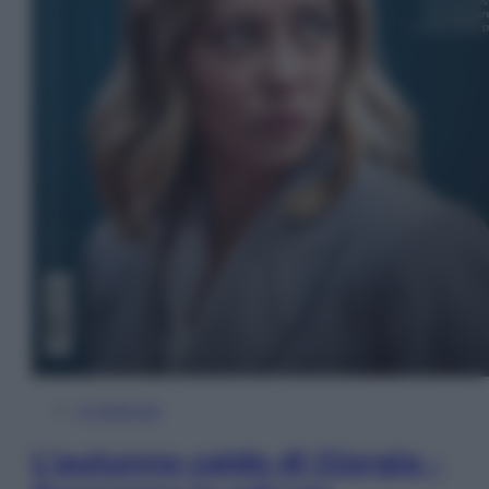
In Edicola
L’autunno caldo di Giorgia –