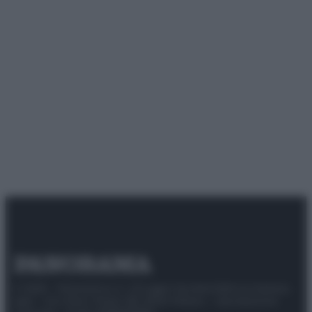
© 2025 – Panorama s.r.l. (Gruppo Società Editrice Italiana
spa) – Via Vittor Pisani 28, 20124 Milano – riproduzione