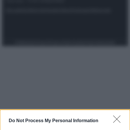
riservata – P.IVA 10518230965
Attualità
Lifestyle
Moda
Video
Podcast
Abbonati
Preferenze Privacy
Privacy Policy
Cookie Policy
Note legali
Do Not Process My Personal Information