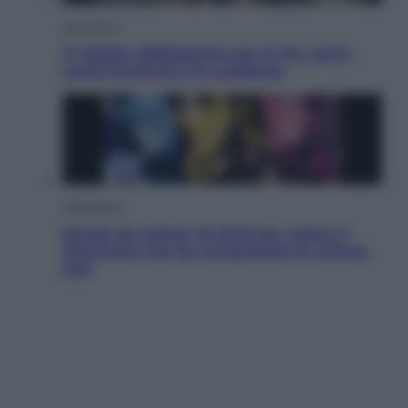
Economia
IT Wallet obbligatorio per la Pa: cos’è,
come funziona e le scadenze
Televisione
Estate da anime: 10 titoli per capire il
fenomeno che ha conquistato la cultura
pop