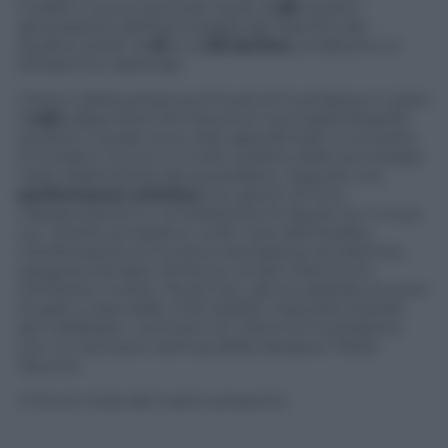
modern luxury secondo Audi, la
A8
, quarta
generazione dell’ammiraglia del Marchio dei
quattro anelli, la
A7
e la
A6 berlina
, al debutto in
anteprima nazionale.
Il fulcro della presenza di Audi al FuoriSalone è stato
il
talk
Ideas drive the future
di mercoledì 18 aprile
durante il quale sono stati approfonditi il concetto
di modern luxury e il ruolo cardine della tecnologia
nella ridefinizione del quotidiano. Seguirà una
performance artistica
con giochi di luce,
videoproiezioni e un’esibizione di danza con il roue
cyr, l’anello acrobatico, sulle note dell’inedita
combinazione di musica neoclassica ed elettrica
eseguita da Kate Simko & London Electronic
Orchestra. Inoltre, l’Audi City Lab ha ospitato la cena
di gala curata dallo chef stellato Giancarlo Morelli
per celebrare i vent’anni di
Interni
al FuoriSalone
con un esclusivo setting della designer Paola
Navone.
Il futuro inizia dal nostro presente.