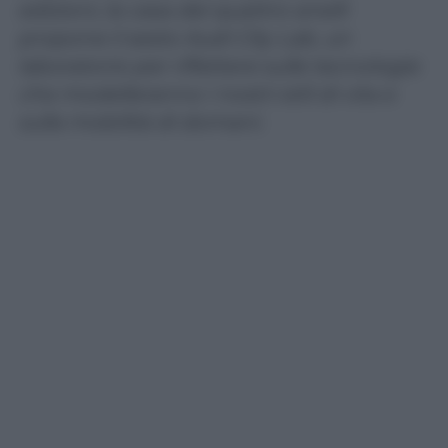
edizioni, la casa dei quattro anelli
propone il sesto Audi City Lab, un
laboratorio per riflettere sulle tecnologie
che modelleranno i nostri stili di vita e
sulla mobilità di domani.