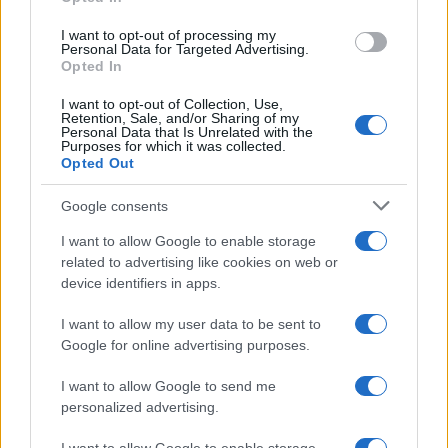
grant or deny consent to Google and its third-party tags to
use your data for below specified purposes in below Google
I want to opt-out of processing my
consent section.
Personal Data for Targeted Advertising.
Opted In
I want to opt-out of Collection, Use,
Retention, Sale, and/or Sharing of my
Personal Data that Is Unrelated with the
Purposes for which it was collected.
Opted Out
Google consents
I want to allow Google to enable storage
related to advertising like cookies on web or
device identifiers in apps.
I want to allow my user data to be sent to
Google for online advertising purposes.
I want to allow Google to send me
personalized advertising.