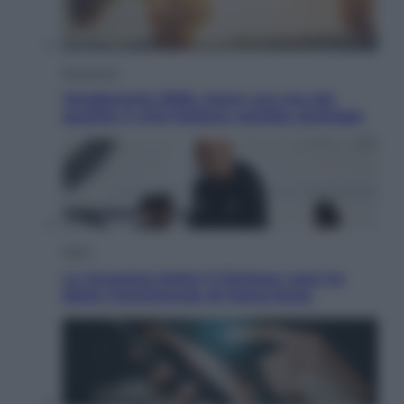
Economia
Vendemmia 2026, meno uva ma più
qualità: il vino italiano cambia strategia
Sport
La Juventus batte il Chelsea: cosa ha
detto l’amichevole di Hong Kong