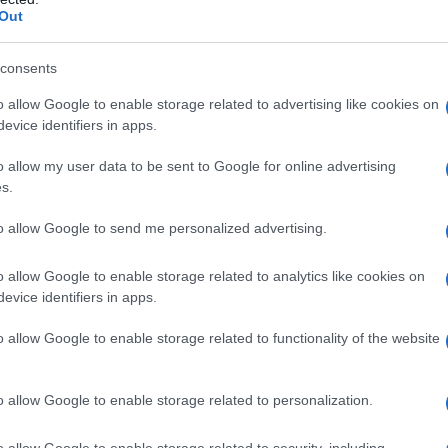
Out
consents
o Funetta, classe 1986, che propone una storia
o allow Google to enable storage related to advertising like cookies on
è un ossessionato collezionista di serpenti. La sua
evice identifiers in apps.
nel piacere sessuale. E proprio grazie a un video
oi rettili, riesce a inserirsi nel mondo della
o allow my user data to be sent to Google for online advertising
 da personaggi enigmatici, come l’argentino
s.
lorerà oscuri angoli d’umanità.
to allow Google to send me personalized advertising.
o allow Google to enable storage related to analytics like cookies on
evice identifiers in apps.
o allow Google to enable storage related to functionality of the website
qua’, di Valerio
o allow Google to enable storage related to personalization.
o allow Google to enable storage related to security, including