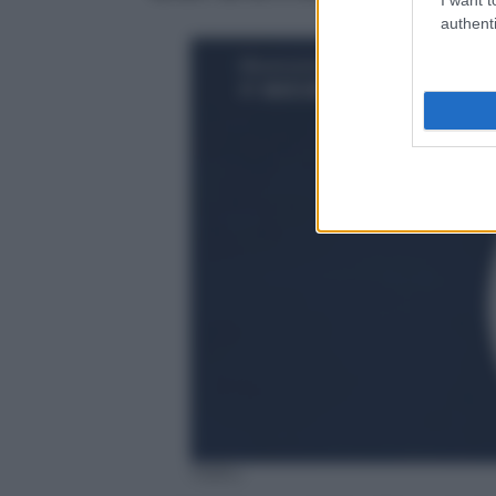
authenti
Haiku