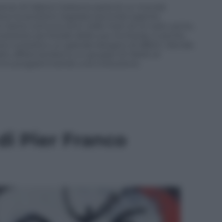
manzo di Valerio Carbone parla di un mondo
ove la società è regolata secondo logiche
 un bene comune ed è nelle mani di un solo uomo,
stante sia l’erede delle sue ricchezze, è anche
nta curiosità e un grande bisogno di affetti. Decide
re, affiancandosi a un gruppo di ribelli, le
anno programmando una rivoluzione.
di Pier Franco