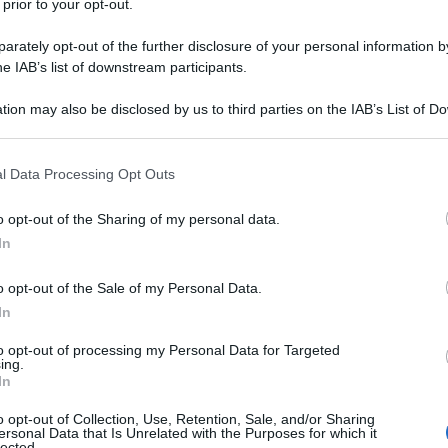
 prior to your opt-out.
rately opt-out of the further disclosure of your personal information by
i Luciano Funetta
he IAB’s list of downstream participants.
tion may also be disclosed by us to third parties on the IAB’s List of 
 that may further disclose it to other third parties.
 that this website/app uses one or more Google services and may gath
l Data Processing Opt Outs
including but not limited to your visit or usage behaviour. You may click 
 to Google and its third-party tags to use your data for below specifi
o opt-out of the Sharing of my personal data.
ogle consent section.
In
o opt-out of the Sale of my Personal Data.
In
to opt-out of processing my Personal Data for Targeted
ing.
In
o opt-out of Collection, Use, Retention, Sale, and/or Sharing
ersonal Data that Is Unrelated with the Purposes for which it
lected.