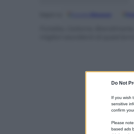
Google
Discover
Fo
Seguici su
Funetta, Carbone, Brandimarte,
migliori esordienti di quest’ann
Do Not Pr
If you wish 
sensitive in
confirm your
Please note
based ads b