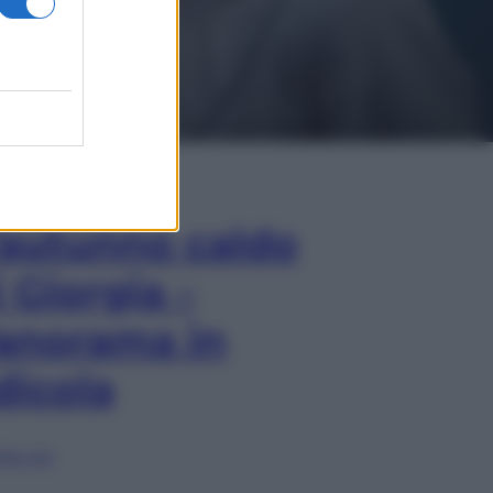
In Edicola
’autunno caldo
i Giorgia –
anorama in
dicola
lia ora