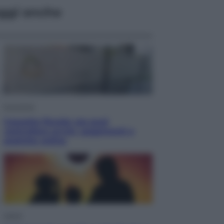
ggi anche
Economia
Cassetto fiscale: ora puoi
controllare avvisi, pagamenti e
pratiche online
Viaggi