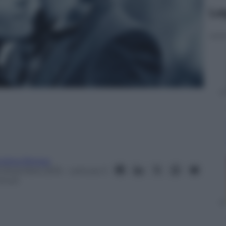
Le
ndrea Bressa
5 Dicembre 2015
– Lettura: 3
inuti