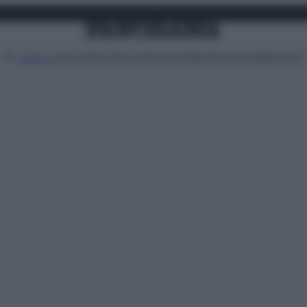
Attualità
Lifestyle
Moda
Video
Podcast
Abbonati
MENU