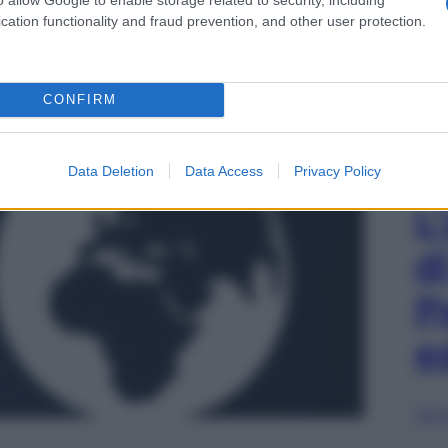
cation functionality and fraud prevention, and other user protection.
CONFIRM
Data Deletion
Data Access
Privacy Policy
L
d
P
e
Sfog