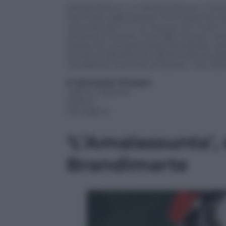
Ambientato in un lontano futuro, il ro
dominato dalle grandi multinazionali, d
commerciali e in cui l’acqua non è più
chiamato Oceano. Suo figlio Fiume, nono
dotato di una particolare sensibilità, ta
quindi di allontanarsi dall’autoritario pad
cosiddette Scimmie di Darwin, che st
Il mercante d’acqua
Valerio Carbone
(Haiku)
192 pagine
‘L’Amalassunta’, 
Brandimarte