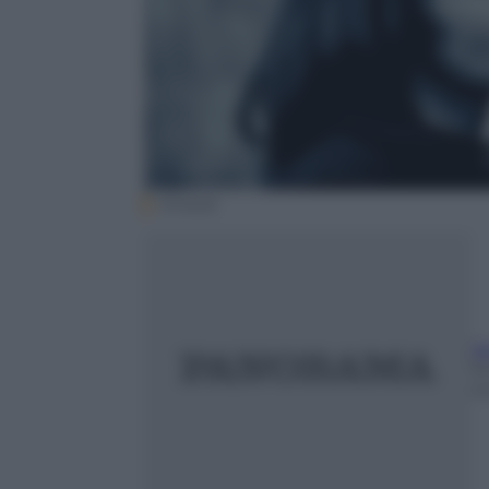
Einaudi
A
1
m