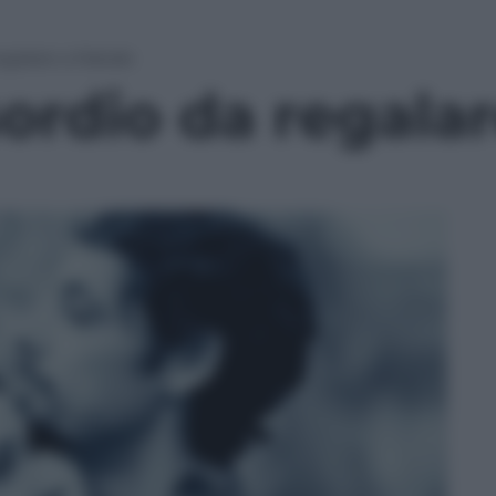
regalare a Natale
esordio da regala