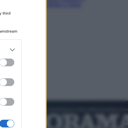
voucher: chi ne ha diritto e come
chiederli
 third
Downstream
er and store
to grant or
ed purposes