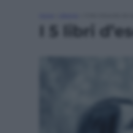
Home
»
Lifestyle
»
I 5 libri d’esordio da 
I 5 libri d’