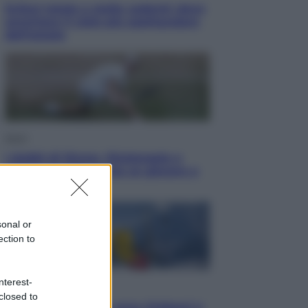
Eclissi totale e stelle cadenti: dove
ammirare il cielo più spettacolare
dell’estate
Sport
I dubbi di Sinner, fisioterapia a
Torino: Jannik valuta se giocare a
Cincinnati
sonal or
ection to
nterest-
Cronaca
closed to
Dolomiti Superski, ecco rimborsi e