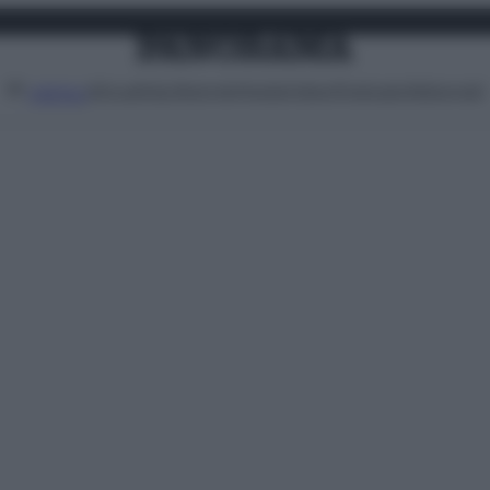
Attualità
Lifestyle
Moda
Video
Podcast
Abbonati
MENU