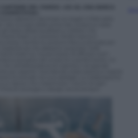
CANTIERE DEL PARDO: «GS 40, UNA BARCA
Sfog
 COMPETITIVA»
mance abbiamo declinato al meglio il DNA dello
. Dal concept delle prime fasi, la barca è stata
stessi diktat qualitativi e stilistici che
i Grand Soleil. La versione Performance è
sicurezza, mentre la versione Race è pensata per
 L’esperienza che abbiamo acquisito nella
rand Soleil 44, ha permesso di affinare tutti i
 barca semplice da condurre e performante. Un
he nell’attrezzatura di coperta e nel grande
ante più esperto. Scendendo sottocoperta si respira
re funzionale nei suoi dettagli. La collaborazione
 a un layout che massimizza i volumi di ogni
: finiture di pregio e design senza tempo
».