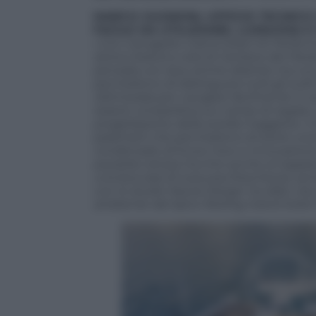
MARCO GUGNONI, UFFICIO TECNICO 
FACILE DA UTILIZZARE, LUSSUOSA E
«
Con il progetto Grand Soleil 40 Perfor
storico brand a vela di Cantiere del Pardo
pensata con due anime distinte ma con gli 
permettono di distinguere tutti gli scaf
ottimizzata per navigare facilmente in 
essere competitiva sui campi di regata.
progettazione della sorella maggiore, il G
parametri che permettono di avere una
condensato di know how e innovazione c
pozzetto strizza l’occhio anche al regat
una boccata di lussuosa freschezza, semp
con lo studio Nauta Design ha dato vita
ambiente dal tipico feeling Grand Soleil