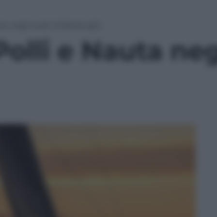
uta negli scatti di Borlenghi
Polli e Nauta neg