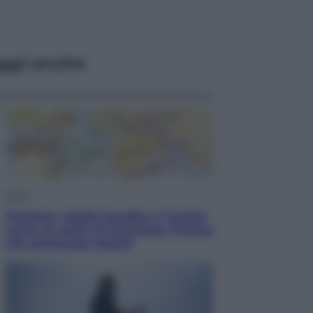
ggi anche
Esteri
Pakistan, Arabia Saudita e Turchia
verso un patto di sicurezza: l’intesa
che preoccupa Israele