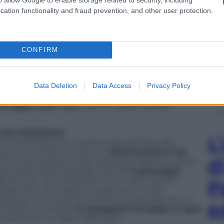
».
cation functionality and fraud prevention, and other user protection.
AND SOLEIL IN 40 PIEDI
 utilizzo crocieristico sia per spostarsi con agilità
te per il sottocoperta:
tre cabine e un bagno
(con
 stivaggio) nella versione standard o
tre cabine e
CONFIRM
40 è dotato di una comoda
cucina a murata di 2,60
gorifero a pozzetto da 75 litri
a sviluppo
uò aggiungere un secondo frigorifero da 42 litri
Data Deletion
Data Access
Privacy Policy
i concepiti per massimizzare l’abitabilità tra la zona
e incontro alle esigenze racing:
l’ampio passaggio
stivaggio delle vele
e per un rapido cambio
A DA MONDIALE
L
tà competitive di una barca già orientata alle
novre, è infatti prevista un’
ottimizzazione del
d
nch, bompresso lungo, paterazzo idraulico, rotaie
trasto della randa recessato. Anche
il pescaggio
g
(IRC) con una lunghezza di 2,4 metri, lama in
P
vede altre due opzioni: la prima (2,1 metri)
izzata per le competizioni ORC, la seconda con un
e
ntrambe le versioni
la spiaggetta di poppa si apre
aletta per la risalita dall’acqua.