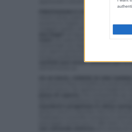
apprezzato a bordo di tutti i Grand Soleil
authenti
PRESTAZIONI E COMFORT: IL DNA GR
Interni ampi, pratici, efficienti sia per un
durante le regate. Due le opzioni previs
maggior spazio nell’armatoriale e per lo
due bagni
nel layout opzionale. Il GS 
metri
con piano bianco in resina, un
fri
orizzontale con doppia apertura cui si p
con apertura frontale. Gli spazi sono stat
living e quella food ma anche per andar
centrale può essere utilizzato per lo 
dell’attrezzatura.
GS 40 RACE, L’EREDE DI UNA GAMM
La versione Race amplifica le potenziali
performance. Per gestire al meglio le ma
piano di coperta
, che comprende sei wi
del fiocco in posizione trasversale e il 
standard è progettato in ottica racin
ghisa e siluro in piombo. Ma il GS 40 pre
realizzata a controllo numerico e ottim
pescaggio contenuto in 1,85 metri. In e
con comando elettrico
ed è dotata di sc