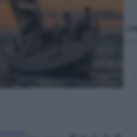
Le
iara Risolo