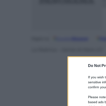
2
m
Google
Discover
Fo
Seguici su
La Rubrica – Gente di Mare 2.0
Do Not Pr
If you wish 
sensitive in
confirm your
Please note
based ads b