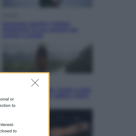
Attualità
Francesco Guccini, l’ultimo
Maestrone: le sue canzoni ora
entrino a scuola
Viaggi
In Vietnam, con stile. Guida a tutto
il meglio che c’è da vedere, vivere
sonal or
(e gustare)
ection to
nterest-
closed to