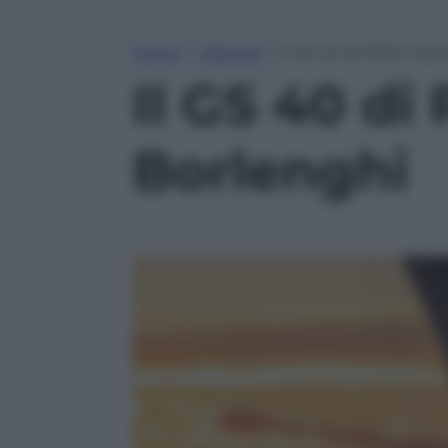
Home
»
Lifestyle
»
Il GS 40 di Polli e Na
Il GS 40 di 
Borlenghi