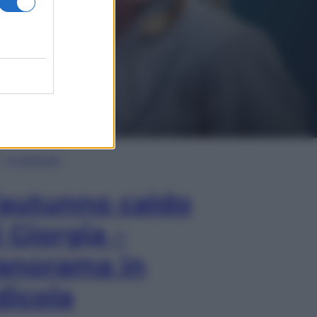
In Edicola
’autunno caldo
i Giorgia –
anorama in
dicola