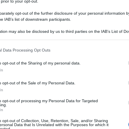
 prior to your opt-out.
rately opt-out of the further disclosure of your personal information by
he IAB’s list of downstream participants.
tion may also be disclosed by us to third parties on the IAB’s List of 
 that may further disclose it to other third parties.
n modello, il GS 40 di
Cantiere del Pardo
, che
annes Yachting Festival 2022
) si fa ora apprezzare
 that this website/app uses one or more Google services and may gath
 realizzato a Portofino dal grande maestro
Carlo
l Data Processing Opt Outs
including but not limited to your visit or usage behaviour. You may click 
 il Grand Soleil 40 Performance, il cui piano di
 quattro winch: due sulla tuga e due accanto alle
 to Google and its third-party tags to use your data for below specifi
o opt-out of the Sharing of my personal data.
olta di serie, è dotato di rotaia recessata, mentre il
ogle consent section.
In
o in pozzetto.
a le quattro chiavi di lettura che hanno portato
o opt-out of the Sale of my Personal Data.
tenzioni di cantiere e progettisti –
Matteo Polli
per
In
r il design esterno ed interno – promette di
vincitore del Mondiale ORC 2021 e 2022. Le linee
to opt-out of processing my Personal Data for Targeted
GS 40 mantengono la forte vocazione alle
ing.
umetrie a vantaggio dello spazio e del comfort a
In
o opt-out of Collection, Use, Retention, Sale, and/or Sharing
OLLI, AUTORE DELL’ARCHITETTURA NAVALE
ersonal Data that Is Unrelated with the Purposes for which it
lected.