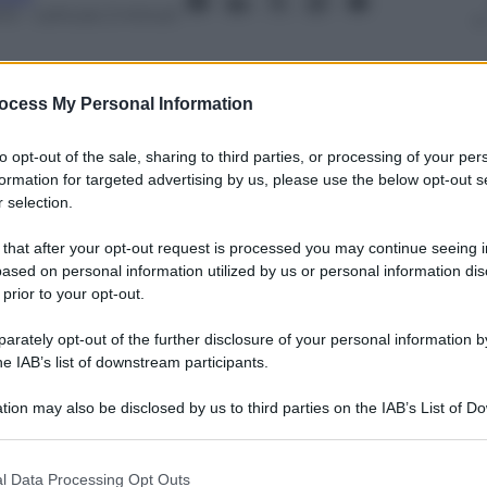
13
– Lettura: 2 minuti
ocess My Personal Information
nti preferite
to opt-out of the sale, sharing to third parties, or processing of your per
formation for targeted advertising by us, please use the below opt-out s
ia di curiosare nella vita degli ex non
 selection.
te
 that after your opt-out request is processed you may continue seeing i
ased on personal information utilized by us or personal information dis
 prior to your opt-out.
rately opt-out of the further disclosure of your personal information by
he IAB’s list of downstream participants.
tion may also be disclosed by us to third parties on the IAB’s List of 
 that may further disclose it to other third parties.
 that this website/app uses one or more Google services and may gath
l Data Processing Opt Outs