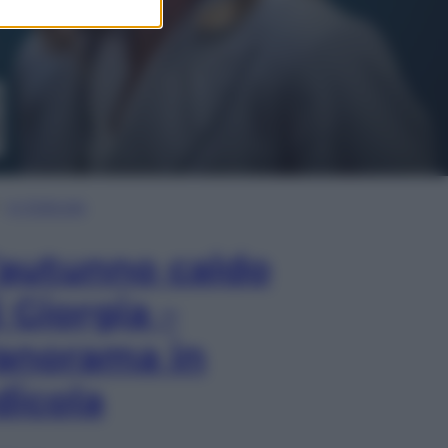
In Edicola
’autunno caldo
i Giorgia –
anorama in
dicola