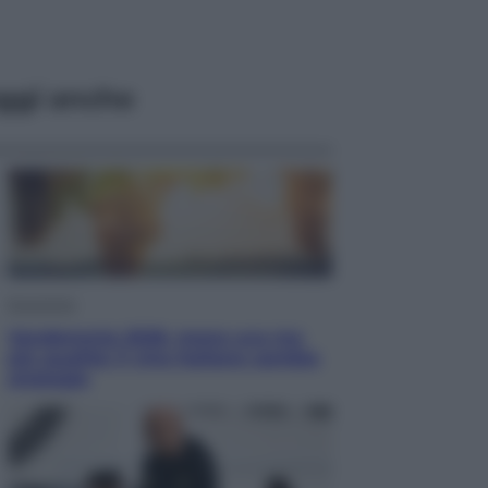
ggi anche
Economia
Vendemmia 2026, meno uva ma
più qualità: il vino italiano cambia
strategia