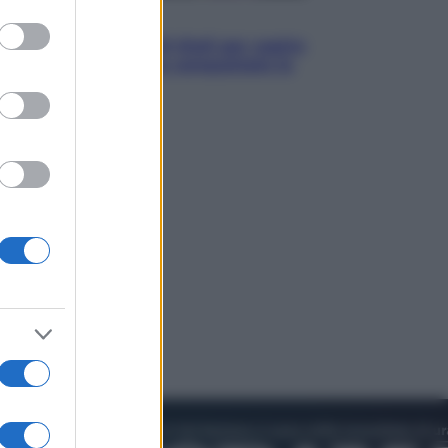
to grant or
Televisione
ed purposes
Estate da anime: 10 titoli per capire
il fenomeno che ha conquistato la
cultura pop