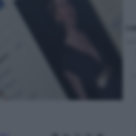
Le
usso