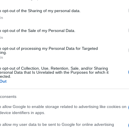
including but not limited to your visit or usage behaviour. You may click 
 to Google and its third-party tags to use your data for below specifi
o opt-out of the Sharing of my personal data.
ogle consent section.
In
o opt-out of the Sale of my Personal Data.
In
garsi a
internet
e, magari a distanza di mesi se non
. Anzi, un nome e un cognome, ed esattamente
to opt-out of processing my Personal Data for Targeted
 quanto pare la curiosità di “sbirciare” nella vita
ing.
nzato o marito è davvero tanta. Uno studio ha
In
isultato è chiaro:
uno su quattro (il 24%) ha
o opt-out of Collection, Use, Retention, Sale, and/or Sharing
ersonal Data that Is Unrelated with the Purposes for which it
ternet Project
, infatti, il fatto di avere
lected.
, su smartphone o tablet, ha reso ancora più
Out
 col passato. Il 38% degli intervistati ha confessato
ex sul motore di ricerca più famoso al mondo,
consents
05, a fare quasto genere di ricerche era solo l’11%.
vità svolta su
Facebook
, per il semplice motivo che
o allow Google to enable storage related to advertising like cookies on
a.
evice identifiers in apps.
ssocché a nessuno, 6 persone su 10 ha rivelato di
r controllare foto attuali dei compagni o delle
o allow my user data to be sent to Google for online advertising