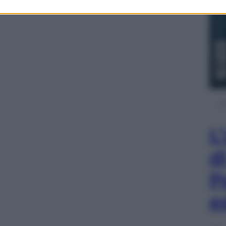
L
d
P
e