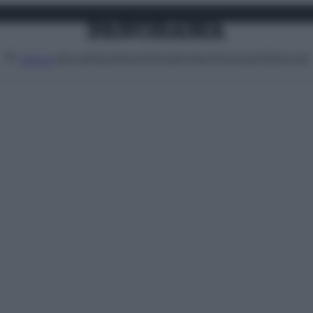
Attualità
Lifestyle
Moda
Video
Podcast
Abbonati
MENU