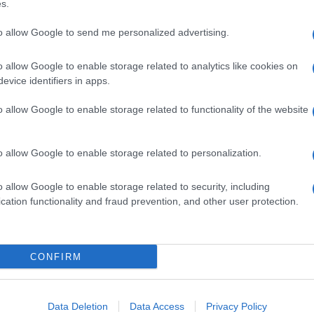
 l’amicizia sotto mentite spoglie, per avere
s.
 dell’ex. Il sondaggio di
Pew
si riferisce al mondo
lto usati per
cercare nuove “fiamme”
o
to allow Google to send me personalized advertising.
 in Rete, come un vero sito di
dating online
. Ma i
 alla realtà del Vecchio Continente.
o allow Google to enable storage related to analytics like cookies on
(ovvero un terzo degli oltre 2.200 volontari che si
evice identifiers in apps.
 di aver cercato un contatto o di aver
aspirante nuovo compagno o fidanzato, prima di
o allow Google to enable storage related to functionality of the website
somma, dei tempi che cambiano e della tecnologia
e gli ex.
o allow Google to enable storage related to personalization.
o allow Google to enable storage related to security, including
cation functionality and fraud prevention, and other user protection.
CONFIRM
Data Deletion
Data Access
Privacy Policy