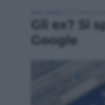
Home
»
Lifestyle
»
Gli ex? Si spiano su
Gli ex? Si 
Google