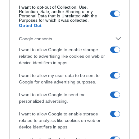
I want to opt-out of Collection, Use,
Retention, Sale, and/or Sharing of my
Personal Data that Is Unrelated with the
Purposes for which it was collected.
Opted Out
Google consents
I want to allow Google to enable storage
related to advertising like cookies on web or
device identifiers in apps.
I want to allow my user data to be sent to
Google for online advertising purposes.
I want to allow Google to send me
personalized advertising.
I want to allow Google to enable storage
related to analytics like cookies on web or
device identifiers in apps.