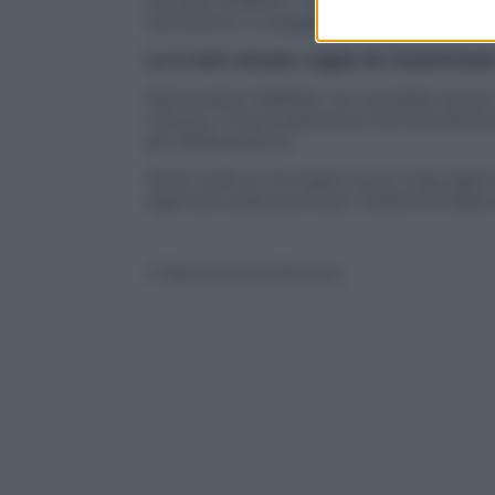
tornare a Milano – sino a tre anni fa av
tantissimo, in peggio purtroppo.
Le è mai venuta voglia di ricominciare
Riprendere Mafalda non avrebbe senso.
mai più. C’era la speranza che la politi
più della politica.
Nota: tutte le immagini sono Copyright d
Agenzia Letteraria e per l’edizione italia
© Riproduzione Riservata