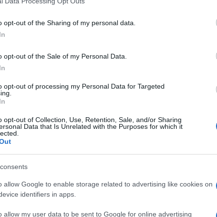
l Data Processing Opt Outs
including but not limited to your visit or usage behaviour. You may click 
 to Google and its third-party tags to use your data for below specifi
o opt-out of the Sharing of my personal data.
ogle consent section.
In
a da
Magazzini Salani
, è l’ultima raccolta
umoristica
Lavado Tejón, meglio noto come
Quino
. Nel libro il
o opt-out of the Sale of my Personal Data.
tutte le sue attenzioni all’
ambito gastronomico,
In
p che compongono un ritratto divertente, irriverente
i comportamenti umani
a tavola e in cucina.
to opt-out of processing my Personal Data for Targeted
ing.
 qualche domanda.
In
ci? Prende appunti o fa schizzi quando le viene
o opt-out of Collection, Use, Retention, Sale, and/or Sharing
ersonal Data that Is Unrelated with the Purposes for which it
lected.
Out
come mettersi a letto col proposito di sognare di
le! I sogni non si possono programmare. E io non
vano in mente. Qualche volta c’era una notizia
consents
gnavo a fare qualcosa sull’argomento per sbollire la
n concerto, guardando un film oppure osservando i
o allow Google to enable storage related to advertising like cookies on
evice identifiers in apps.
tita e poi ripassavo a china. In generale non usavo
notes dove abbozzavo idee confuse e non finite
o allow my user data to be sent to Google for online advertising
o come miniera di idee.