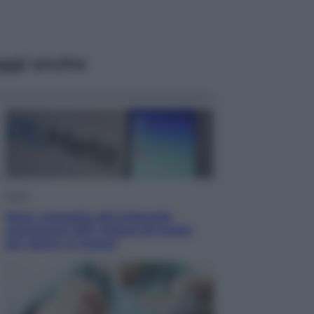
ggi anche
Esteri
Meta, stangata dal tribunale
americano: 567 milioni di multa
per danni ai minori