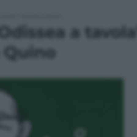
tavola”: intervista a Quino
Odissea a tavola
a Quino