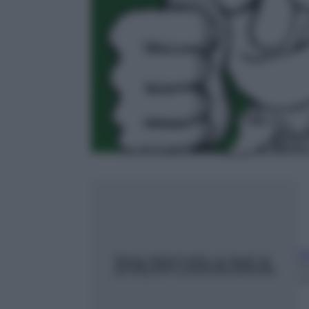
N
2
m