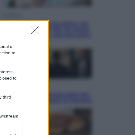
Economia
Pensione di agosto più bassa, non
è sempre colpa del 730: chi rischia
la trattenuta Inps e cosa fare entro
il 15 settembre
sonal or
ection to
nterest-
closed to
Sport
La guerra per il controllo della Fifa,
 third
ecco chi sono gli alleati di Infantino
Downstream
er and store