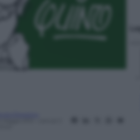
Le
icola D’Agostino
4 Maggio 2013
– Lettura: 3
inuti