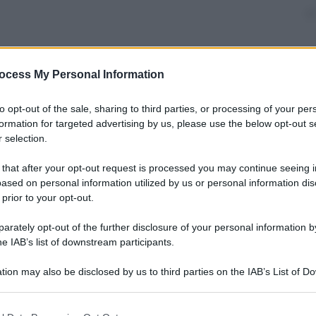
nti preferite
ocess My Personal Information
e e tanta immaginazione: il creatore di
to opt-out of the sale, sharing to third parties, or processing of your per
formation for targeted advertising by us, please use the below opt-out s
 selection.
 that after your opt-out request is processed you may continue seeing i
ased on personal information utilized by us or personal information dis
 prior to your opt-out.
rately opt-out of the further disclosure of your personal information by
he IAB’s list of downstream participants.
tion may also be disclosed by us to third parties on the IAB’s List of 
 that may further disclose it to other third parties.
 that this website/app uses one or more Google services and may gath