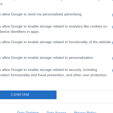
s.
 inventate o ce ne sono alcune ispirate da fatti
to allow Google to send me personalized advertising.
troduttiva, quella di “Oggi spaghetti” è un esempio
o allow Google to enable storage related to analytics like cookies on
evice identifiers in apps.
osa le piace mangiare?
o allow Google to enable storage related to functionality of the website
 mio attuale regime alimentare è scandito dai
torante dove nel menù c’è di tutto meno che un
e lì devi mangiare quello che vogliono gli altri.
o allow Google to enable storage related to personalization.
 e impietoso dei comportamenti umani. Cosa la
abbia?
o allow Google to enable storage related to security, including
cation functionality and fraud prevention, and other user protection.
sta guardarsi intorno, leggere il quotidiano o
e anche tanto. Puoi fare una rivoluzione, ma per la
 per poi tornare in Argentina: che differenze ha
CONFIRM
ano e Buenos Aires? Cosa le è mancato di più?
enos Aires, Madrid e Parigi. Ogni tanto mi capita di
Data Deletion
Data Access
Privacy Policy