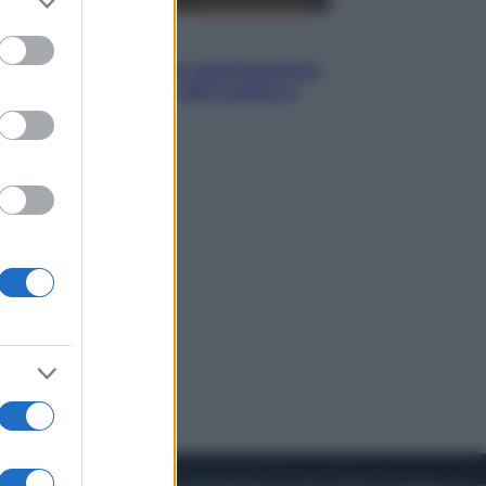
to grant or
ed purposes
Vino e Cibo
Pizza, la rivoluzione gastronomica
in tavola che parte dal mulino a
pietra