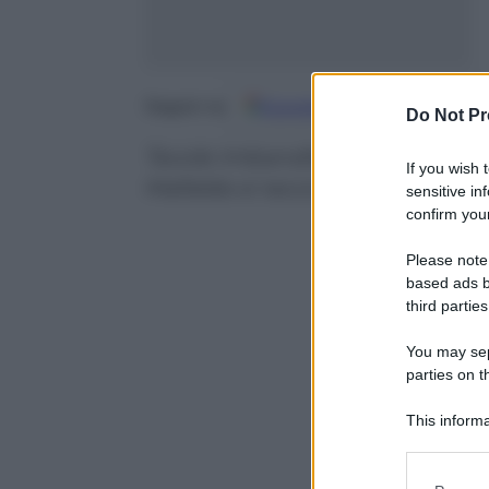
Google
Discover
Fo
Seguici su
Do Not Pr
Tavole imbandite, critica social
If you wish 
Mafalda si racconta
sensitive in
confirm your
Please note
based ads b
third parties
You may sepa
parties on t
This informa
Participants
Please note