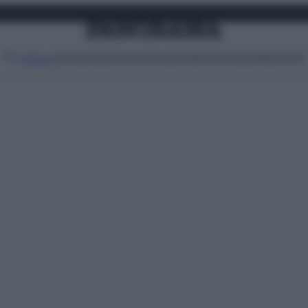
Attualità
Lifestyle
Moda
Video
Podcast
Abbonati
MENU