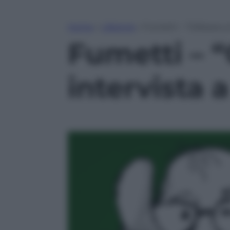
Home
»
Lifestyle
»
Fumetti – “Odissea a 
Fumetti – “
intervista 