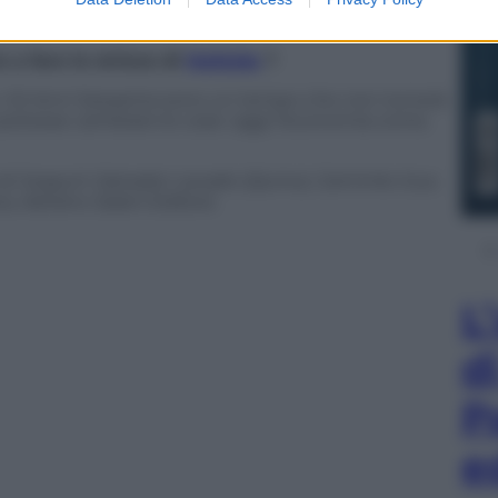
evo un casa – le posso dire che Milano è cambiata
 a fare le strisce di
Mafalda
?
 Gli Anni Sessanta sono un tempo che non tornerà
ca potesse cambiare le cose: oggi l’economia conta
i Joaquín Salvador Lavado (Quino), Caminito S.a.s.
na, Adriano Salani Editore.
L
d
P
e