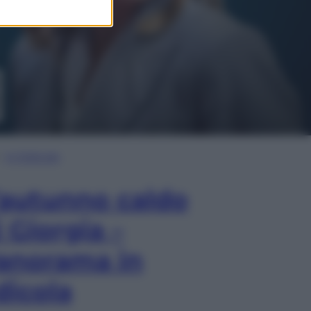
In Edicola
’autunno caldo
i Giorgia –
anorama in
dicola