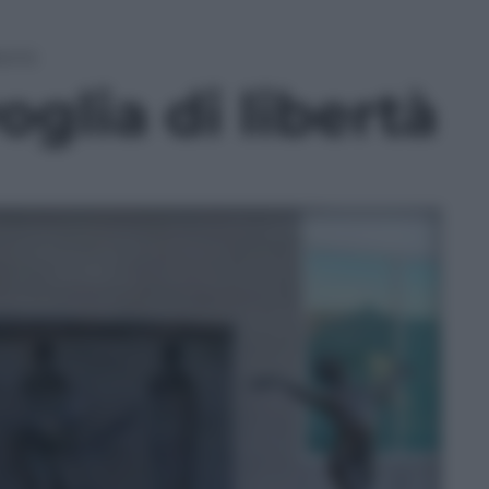
bertà
glia di libertà