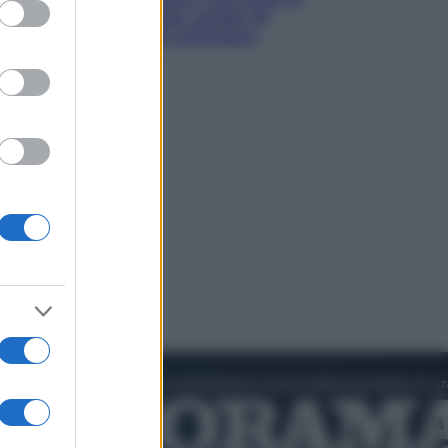
ed purposes
luoghi tra delfini rosa, grotte di
smeraldo e villaggi sull’acqua