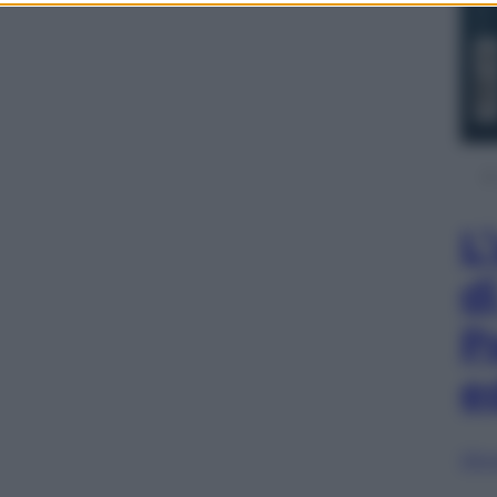
L
d
P
e
Sfog