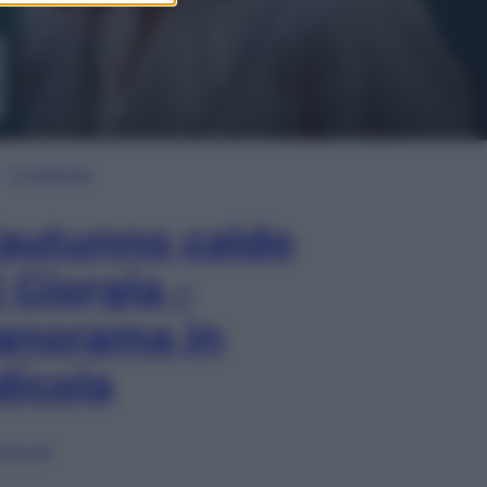
In Edicola
’autunno caldo
i Giorgia –
anorama in
dicola
lia ora