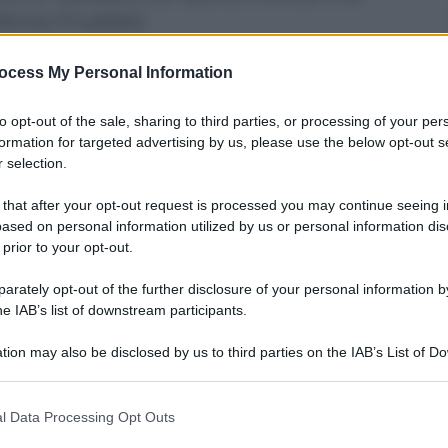
 Zenos Frudakis
ocess My Personal Information
to opt-out of the sale, sharing to third parties, or processing of your per
formation for targeted advertising by us, please use the below opt-out s
 selection.
 that after your opt-out request is processed you may continue seeing i
ased on personal information utilized by us or personal information dis
 prior to your opt-out.
rately opt-out of the further disclosure of your personal information by
he IAB’s list of downstream participants.
tion may also be disclosed by us to third parties on the IAB’s List of 
 that may further disclose it to other third parties.
alla sede degli uffici GSK:
Freedom
esprime la
 that this website/app uses one or more Google services and may gath
a immediatamente da questo corpo imprigionato
l Data Processing Opt Outs
o il suo futuro.
including but not limited to your visit or usage behaviour. You may click 