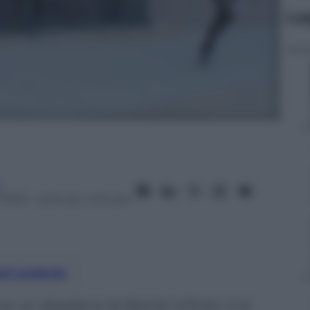
Le
a
 2013
– Lettura: 1 minuto
nti preferite
un desiderio di libertà infinito: è la