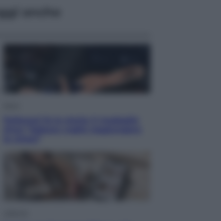
ggi anche
Sport
Pellacani fa la storia: 5 medaglie
d’oro “Adesso voglio raggiungere
le cinesi”
Lifestyle