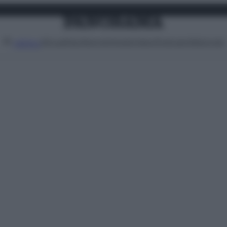
Attualità
Lifestyle
Moda
Video
Podcast
Abbonati
MENU