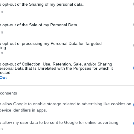
 to Google and its third-party tags to use your data for below specifi
o opt-out of the Sharing of my personal data.
 uno
scultore figurativo;
le sue opere, spesso di
ogle consent section.
a loro spontaneità dei gesti: così il giocatore di
In
a, o Frank Rizzo (il vecchio sindaco di Philadelphia)
o opt-out of the Sale of my Personal Data.
 ai Brookgreen Gardens, al The Lotos Club di New York,
In
in Giappone e all’Accademia Americana del
to opt-out of processing my Personal Data for Targeted
ing.
In
della realizzazione di Freedom:
o opt-out of Collection, Use, Retention, Sale, and/or Sharing
ersonal Data that Is Unrelated with the Purposes for which it
lected.
Out
consents
o allow Google to enable storage related to advertising like cookies on
evice identifiers in apps.
o allow my user data to be sent to Google for online advertising
s.