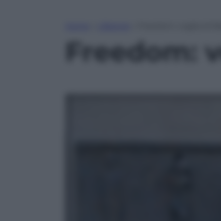
Home
»
Lifestyle
»
Freedom: voglia di li
Freedom: vo