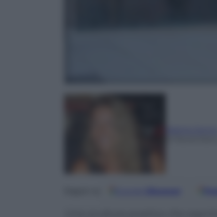
Marina Jonn
12 Novembre
Google
Discover
Fo
Seguici su
Una scultura poetica che esprime 