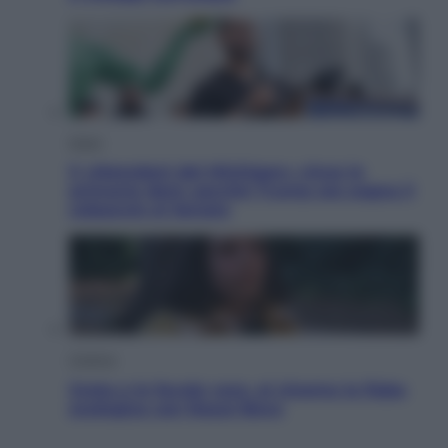
Esteri
Il «Mamdani del Michigan» vince le
primarie dem: perché Trump ora sogna il
colpaccio al Senato
Cinema
Greta e le favole vere, al cinema la fiaba
ecologica con Raoul Bova