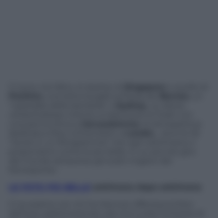
Ci sono, tra l’altro, lo skyline di
Singapore
e quello di
Pechino
, una lotta tra galli sull’isola del
Borneo
, un
“ospedale delle bambole” a
Sydney
, un ebreo
ultraortodosso intento a trascrivere la Torah con
una penna d’oca a
Gerusalemme
, la retrospettiva
dedicata a Roy Lichtenstein a
Londra
… sono le 30
“storie in un fotogramma” che ogni settimana vi
proponiamo come le più belle, in un piccolo giro
del mondo attraverso gli scatti migliori dei
fotoreporter.
LE FOTO PIÙ BELLE
settimana dopo settimana
Ci scusiamo con chi ha ritenuto offensiva la foto
dell’orso addomesticato dal circo sulla Fontanka di