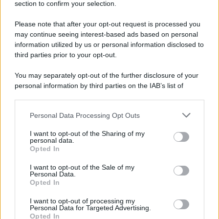
section to confirm your selection.
Please note that after your opt-out request is processed you
may continue seeing interest-based ads based on personal
information utilized by us or personal information disclosed to
third parties prior to your opt-out.
You may separately opt-out of the further disclosure of your
personal information by third parties on the IAB’s list of
downstream participants.
Personal Data Processing Opt Outs
This information may also be disclosed by us to third parties
on the IAB’s List of Downstream Participants that may further
I want to opt-out of the Sharing of my
disclose it to other third parties.
personal data.
Opted In
Please note that this website/app uses one or more Google
services and may gather and store information including but
I want to opt-out of the Sale of my
Personal Data.
not limited to your visit or usage behaviour. You may click to
Opted In
grant or deny consent to Google and its third-party tags to
use your data for below specified purposes in below Google
I want to opt-out of processing my
consent section.
Personal Data for Targeted Advertising.
Opted In