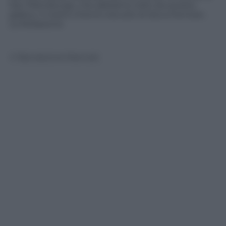
San Pietroburgo, che abbiamo tolto da questa
gallery. Il nostro intento era solo di documentare.
La Redazione
© Riproduzione Riservata