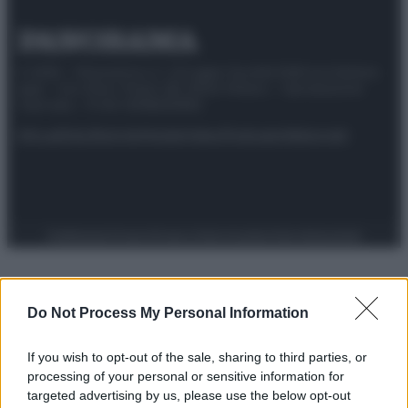
© 2025 – Panorama s.r.l. (Gruppo Società Editrice Italiana
spa) – Via Vittor Pisani 28, 20124 Milano – riproduzione
riservata – P.IVA 10518230965
Attualità
Lifestyle
Moda
Video
Podcast
Abbonati
Preferenze Privacy
Privacy Policy
Cookie Policy
Note legali
Do Not Process My Personal Information
If you wish to opt-out of the sale, sharing to third parties, or
processing of your personal or sensitive information for
targeted advertising by us, please use the below opt-out