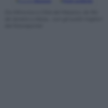
Google
Discover
Fonti preferite
Da Mitrovica a Città del Messico, da Rio
de Janeiro a Nizza… con gli scatti migliori
dei fotoreporter