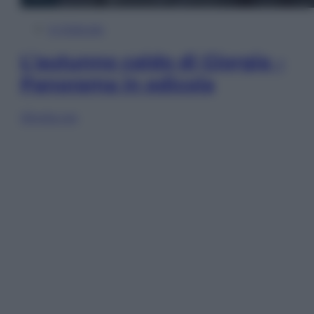
In Edicola
L’autunno caldo di Giorgia –
Panorama in edicola
Sfoglia ora