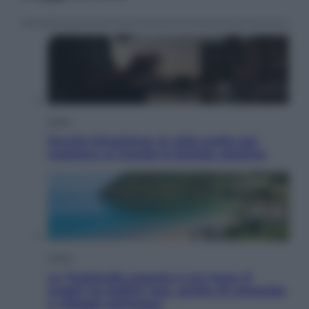
Esteri
Perché Hiroshima: la città scelta per
mostrare al mondo la bomba atomica
Viaggi
La Thailandia segreta è sul mare: 8
luoghi tra delfini rosa, grotte di smeraldo
e villaggi sull’acqua