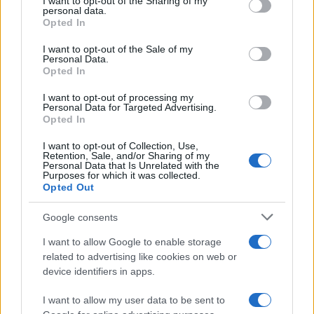
I want to opt-out of the Sharing of my
disclose it to other third parties.
personal data.
Opted In
Please note that this website/app uses one or more Google
services and may gather and store information including but
I want to opt-out of the Sale of my
Personal Data.
not limited to your visit or usage behaviour. You may click to
Opted In
grant or deny consent to Google and its third-party tags to
use your data for below specified purposes in below Google
I want to opt-out of processing my
consent section.
Personal Data for Targeted Advertising.
Opted In
I want to opt-out of Collection, Use,
Retention, Sale, and/or Sharing of my
Personal Data that Is Unrelated with the
Purposes for which it was collected.
Opted Out
Google consents
I want to allow Google to enable storage
related to advertising like cookies on web or
device identifiers in apps.
I want to allow my user data to be sent to