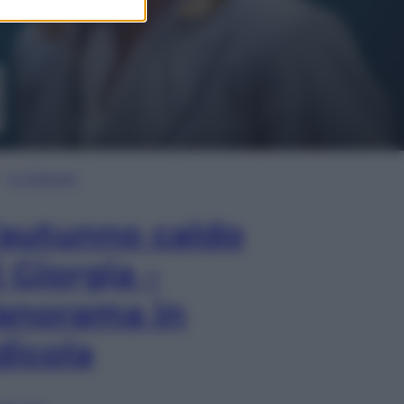
In Edicola
’autunno caldo
i Giorgia –
anorama in
dicola