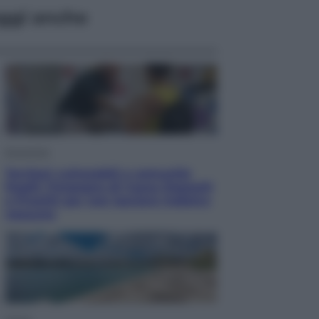
ggi anche
Economia
Territori vulnerabili e comunità
fragili: l’impegno di Cassa Depositi
e Prestiti per non lasciare indietro
nessuno