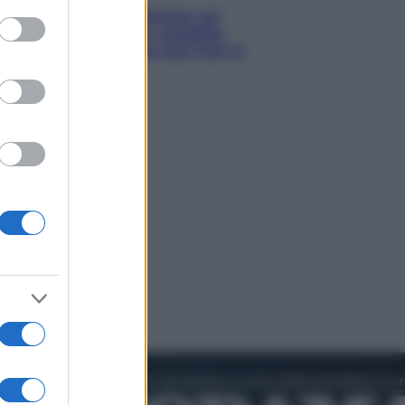
Doppio gioco di Sánchez sui
ed purposes
migranti: attacca il «modello
Meloni» ma ha fatto due hub in
Mauritania