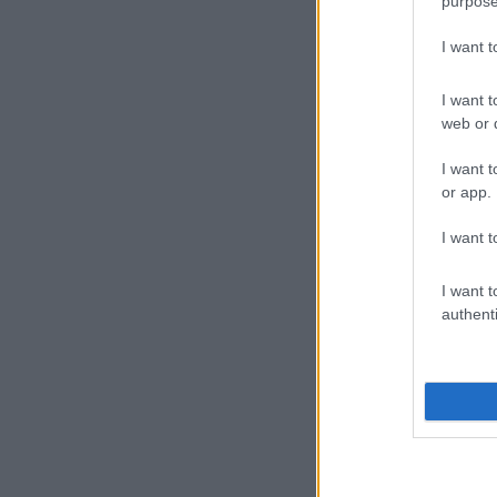
purpose
I want 
I want t
web or d
I want t
or app.
I want t
I want t
authenti