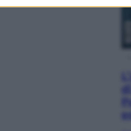
L
d
P
e