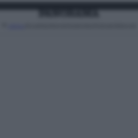
Attualità
Lifestyle
Moda
Video
Podcast
Abbonati
MENU