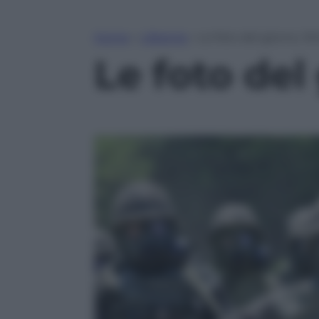
Home
»
Lifestyle
»
Le foto del giorno, 16.
Le foto del 