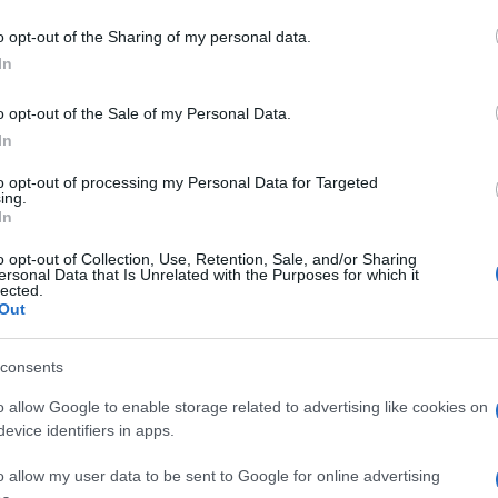
 to Google and its third-party tags to use your data for below specifi
o opt-out of the Sharing of my personal data.
ogle consent section.
po di addestramento militare a
Yeoncheon
, nella
In
agong
, in Bangladesh; nel centro di
Manila
, nelle
sburg
e a nella campagna intorno a
Ratisbona
, in
o opt-out of the Sale of my Personal Data.
Speu
, in Cambogia; presso la Fontana di Trevi a
In
i, nel villaggio di
Mustang
, in Nepal.
to opt-out of processing my Personal Data for Targeted
ing.
In
le “agenzie”: il mondo come lo avvertiamo,
inuo delle televisioni, ma dal ritmo discreto degli
o opt-out of Collection, Use, Retention, Sale, and/or Sharing
nti che inquadrano una giornata. Una serie di
ersonal Data that Is Unrelated with the Purposes for which it
re. Nessuna ambizione di primato estetico – troppo
lected.
Out
ente, il valore estetico delle fotografie scelte è
cumento”, ma soprattutto espressione delle
narrativo e rappresentativo.”
consents
o allow Google to enable storage related to advertising like cookies on
evice identifiers in apps.
o allow my user data to be sent to Google for online advertising