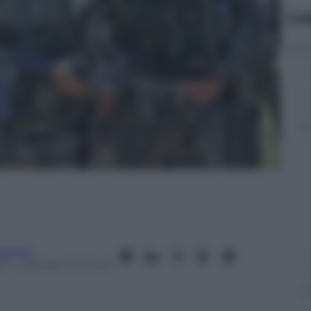
Le
tment
13
– Lettura: 1 minuto