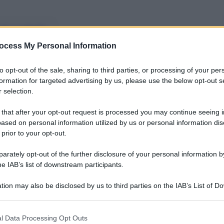
nti preferite
ocess My Personal Information
 sul mondo: dalla Baviera al Nepal, da
to opt-out of the sale, sharing to third parties, or processing of your per
formation for targeted advertising by us, please use the below opt-out s
 selection.
 that after your opt-out request is processed you may continue seeing i
ased on personal information utilized by us or personal information dis
 prior to your opt-out.
rately opt-out of the further disclosure of your personal information by
he IAB’s list of downstream participants.
tion may also be disclosed by us to third parties on the IAB’s List of 
 that may further disclose it to other third parties.
 that this website/app uses one or more Google services and may gath
l Data Processing Opt Outs
including but not limited to your visit or usage behaviour. You may click 