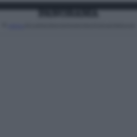
Attualità
Lifestyle
Moda
Video
Podcast
Abbonati
MENU