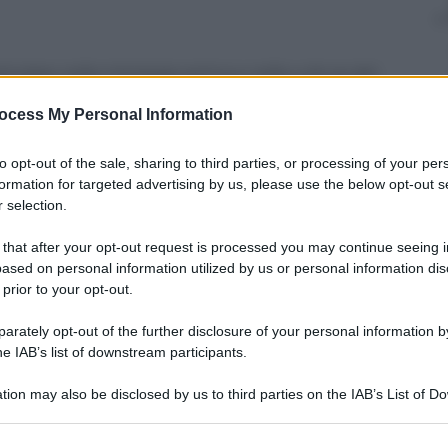
icolare nella mitologia antica e nella cultura del
fondersi nelle arti figurative ed in particolar modo
la riscoperta dei miti antichi. Profetico o
ocess My Personal Information
 dell’
Antico Testamento
o dall’
agiografia
ome manifestazione e rivelazione di un altro mondo.
to opt-out of the sale, sharing to third parties, or processing of your per
a la sua dimensione erotica; viene ad occupare un
formation for targeted advertising by us, please use the below opt-out s
’arte, non meno attente all’attività onirica che la
 selection.
mostra
Il Sogno nel rinascimento
,
a Palazzo
 that after your opt-out request is processed you may continue seeing i
lla Galleria Palatina.
ased on personal information utilized by us or personal information dis
 prior to your opt-out.
e si conclude con un richiamo all’Aurora, considerata
rately opt-out of the further disclosure of your personal information by
ei sogni veri per aprirsi, infine, al Risveglio (con
he IAB’s list of downstream participants.
Bologna, Collezione Unicredit Banca) come
ica e complementare del tempo.
tion may also be disclosed by us to third parties on the IAB’s List of 
 that may further disclose it to other third parties.
r i Beni e le Attività Culturali
con la
Direzione
gistici della Toscana
, la
Soprintendenza