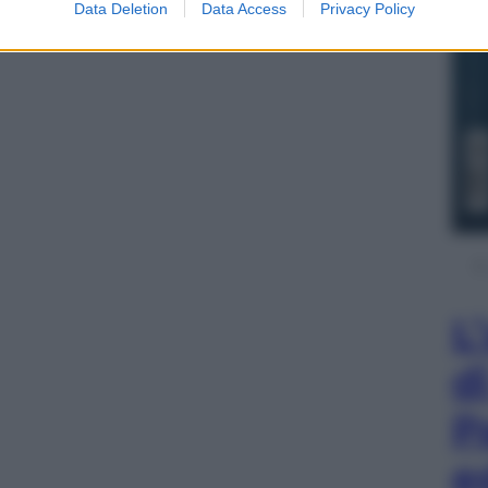
Data Deletion
Data Access
Privacy Policy
L
d
P
e