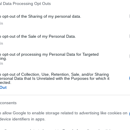
 that this website/app uses one or more Google services and may gath
istico ed Etnoantropologico
e per il
Polo Museale
l Data Processing Opt Outs
including but not limited to your visit or usage behaviour. You may click 
a di Palazzo Pitti, Firenze Musei e l’ Ente Cassa
 to Google and its third-party tags to use your data for below specifi
izzata dalla stessa Soprintendenza del Polo
o opt-out of the Sharing of my personal data.
ogle consent section.
sées Natoniaux Grand Palais di Parigi
dove
In
embourg (9 ottobre 2013 – 26 gennaio 2014) con la
o Cecchi e Yves Hersant, che hanno curato anche il
o opt-out of the Sale of my Personal Data.
In
to opt-out of processing my Personal Data for Targeted
ing.
In
o opt-out of Collection, Use, Retention, Sale, and/or Sharing
ersonal Data that Is Unrelated with the Purposes for which it
lected.
Out
consents
o allow Google to enable storage related to advertising like cookies on
evice identifiers in apps.