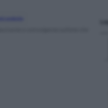
nti preferite
Le
scinante e coinvolgente sull’arte che