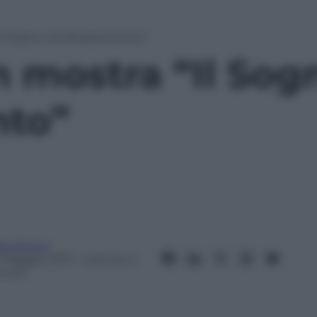
“Il Sogno nel Rinascimento”
n mostra “Il Sog
nto”
ta Fenini
1 Maggio 2013
– Lettura: 2
inuti