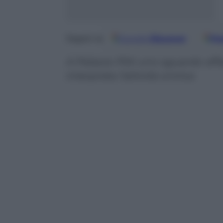
Google
Discover
Fo
Seguici su
A Palazzo Pitti uno sguardo affa
interpreta l’attività onirica