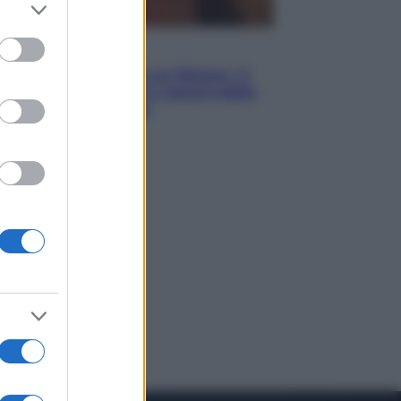
er and store
to grant or
ed purposes
Televisione
Le schegge riporta su Disney+ il
lato più seducente e oscuro della
moda anni Ottanta