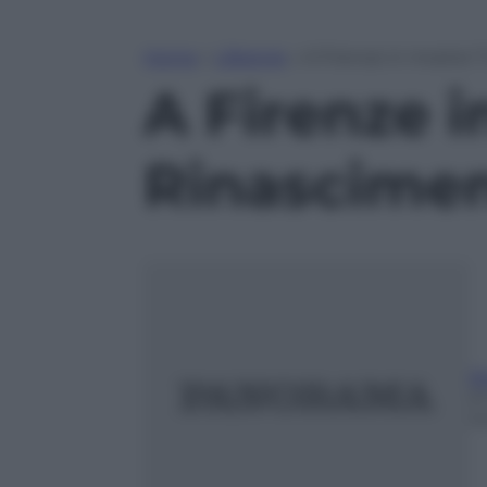
Home
»
Lifestyle
»
A Firenze in mostra 
A Firenze i
Rinascime
Ri
2
m