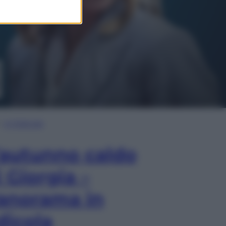
In Edicola
’autunno caldo
i Giorgia –
anorama in
dicola