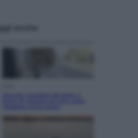
ggi anche
Viaggi
Giornata mondiale del gatto, è
boom di vacanze con loro: come
viaggiare senza stress