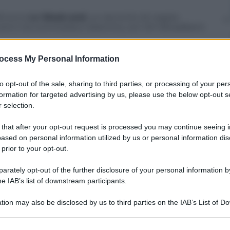
l
, ecco
Le Week-end
, un racconto di coppia
i anni, tra commedia e dramma, con Jim Broadbent
commovente,
Gabrielle – Un amore fuori dal coro
,
ocess My Personal Information
one con ritardo mentale.
so e quasi delirante film tra fantascienza e
to opt-out of the sale, sharing to third parties, or processing of your per
n.
formation for targeted advertising by us, please use the below opt-out s
 selection.
Klapisch torna con la commedia
Rompicapo a
ou, Cécile De France e Kelly Relly.
 that after your opt-out request is processed you may continue seeing i
ecco il film d’animazione
Il magico mondo di Oz
.
ased on personal information utilized by us or personal information dis
 prior to your opt-out.
rre gli Anni di Piombo italiani con gli occhi di chi
rately opt-out of the further disclosure of your personal information by
he IAB’s list of downstream participants.
as il gioco d’azzardo scommette sulle vite dei
tari al cinema:
Femen – L’Ucraina non è in
he protestano a seno nudo;
Era meglio domani
tion may also be disclosed by us to third parties on the IAB’s List of 
i Tunisi alla ricerca di una dimora durante la
 that may further disclose it to other third parties.