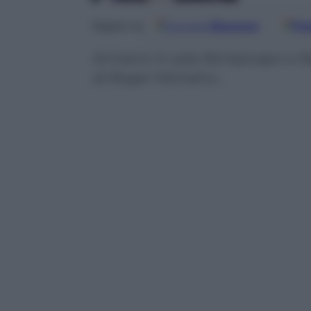
Google
Discover
Fo
Seguici su
Arrivano in sala Rompicapo a N
di Roger Michell e…