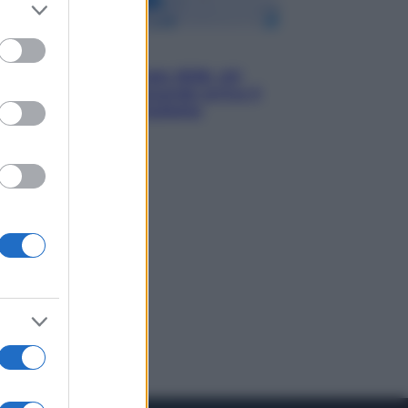
er and store
to grant or
ed purposes
Economia
Nuovo bonus energia 2026, chi
potrà ottenerlo e quando arriva il
nuovo aiuto sulle bollette