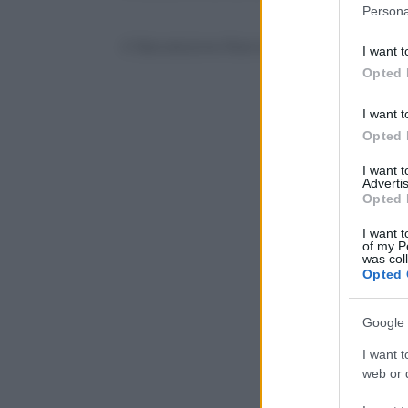
Please note
Persona
information 
deny consent
© Riproduzione Riservata
I want t
in below Go
Opted 
I want t
Opted 
I want 
Advertis
Opted 
I want t
of my P
was col
Opted 
Google 
I want t
web or d