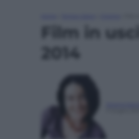
Home
»
Tempo Libero
»
Cinema
»
Film 
Film in usc
2014
Simona Sant
11 Giugno 20