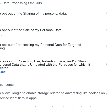
 that this website/app uses one or more Google services and may gath
l Data Processing Opt Outs
including but not limited to your visit or usage behaviour. You may click 
 to Google and its third-party tags to use your data for below specifi
o opt-out of the Sharing of my personal data.
ogle consent section.
In
o opt-out of the Sale of my Personal Data.
In
to opt-out of processing my Personal Data for Targeted
ing.
In
o opt-out of Collection, Use, Retention, Sale, and/or Sharing
ersonal Data that Is Unrelated with the Purposes for which it
lected.
Out
consents
o allow Google to enable storage related to advertising like cookies on
evice identifiers in apps.