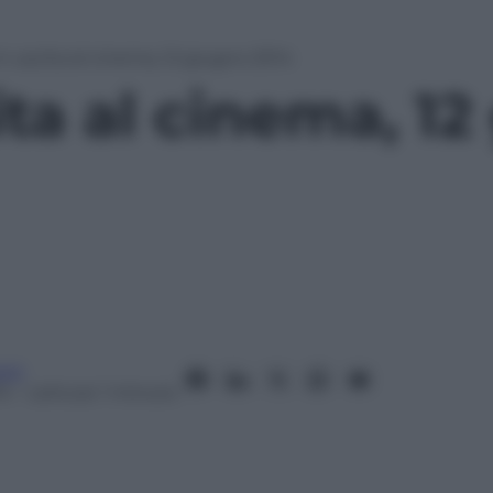
in uscita al cinema, 12 giugno 2014
ita al cinema, 1
oni
14
– Lettura: 1 minuto