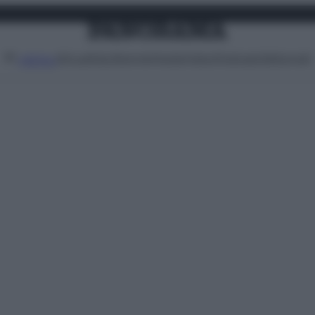
Attualità
Lifestyle
Moda
Video
Podcast
Abbonati
MENU