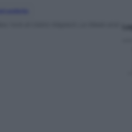
nti preferite
ew York di Cédric Klapisch, Le Week-end
Le