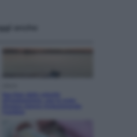
ggi anche
Lifestyle
Sea-Doo: dalla velocità
all’esplorazione, così le moto
d’acqua stanno rivoluzionando
l’outdoor