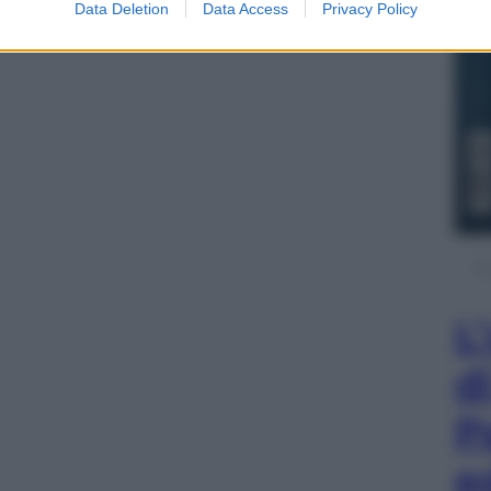
Data Deletion
Data Access
Privacy Policy
L
d
P
e