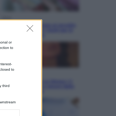
Salute
«La pillola» e il tumore al cervello:
quali sono davvero i rischi per le
donne che la usano
sonal or
ection to
nterest-
closed to
Televisione
Le schegge riporta su Disney+ il
 third
lato più seducente e oscuro della
moda anni Ottanta
Downstream