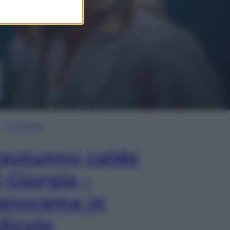
In Edicola
’autunno caldo
i Giorgia –
anorama in
dicola