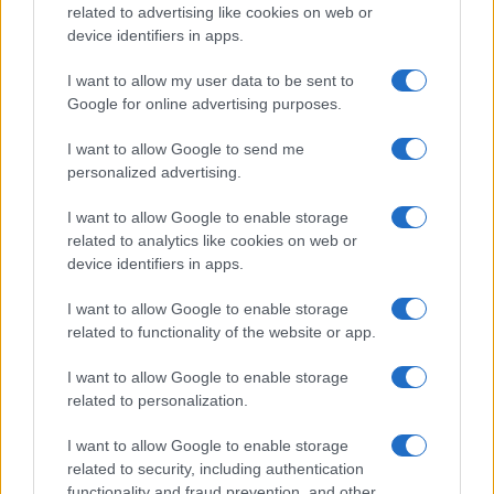
related to advertising like cookies on web or
device identifiers in apps.
I want to allow my user data to be sent to
Google for online advertising purposes.
I want to allow Google to send me
personalized advertising.
I want to allow Google to enable storage
related to analytics like cookies on web or
device identifiers in apps.
I want to allow Google to enable storage
related to functionality of the website or app.
I want to allow Google to enable storage
related to personalization.
I want to allow Google to enable storage
related to security, including authentication
functionality and fraud prevention, and other