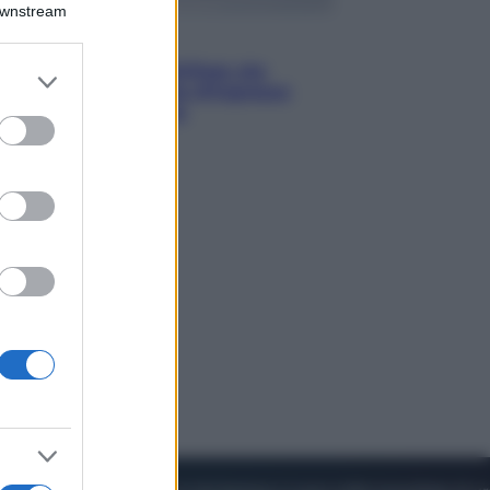
Downstream
Viaggi
Perché Vietnam Airlines sta
er and store
diventando la porta d’ingresso
to grant or
italiana verso l’Asia
ed purposes