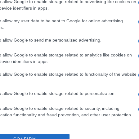
o allow Google to enable storage related to advertising like cookies on
ersale del prodotto con esclusive per i vari
evice identifiers in apps.
re e internet.
o allow my user data to be sent to Google for online advertising
l’apertura della
busta di Mediapro contenente
s.
yalties
ad avvicinare il miliardo a stagione. Una cifra
li 830 complessivamente messi sul piatto da Sky
 della trattativa privata.
to allow Google to send me personalized advertising.
i per decidere cosa fare. Ecco gli scenari possibili:
o allow Google to enable storage related to analytics like cookies on
evice identifiers in apps.
 vince Mediapro
o allow Google to enable storage related to functionality of the website
Mediapro si va verso il canale della Lega di cui
o allow Google to enable storage related to personalization.
e si realizzasse mai concretamente. L
‘idea di
 sette giorni su sette
, con news e
ti d’archivio e la Serie B così da poter presentare
o allow Google to enable storage related to security, including
ter tradizionali.
cation functionality and fraud prevention, and other user protection.
 in contemporanea per la trasmissione delle partite
ie piattaforme a partire da Sky e Mediaset, oltre che
ionamento del prodotto dipenderebbe da