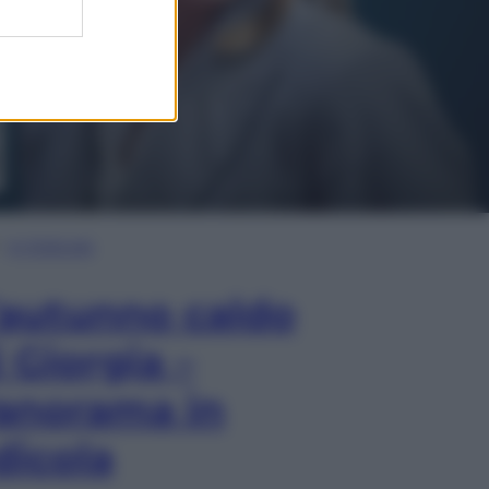
In Edicola
’autunno caldo
i Giorgia –
anorama in
dicola