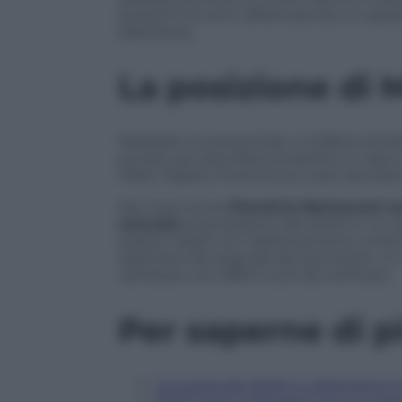
prossimi tre anni, affiancata da un oper
debolezza.
La posizione di 
Mediaset ha presentato un’offerta da 200
privata, per prendersi le partite in casa e
Milan, Napoli, Fiorentina e Lazio da trasm
Nei mesi scorsi
Piersilvio Berlusconi 
mercato
onerosissimo dei diritti tv. In 
essere visibili con l’abbonamento a Pr
ripetitore del segnale del pacchetto. In
cambiare con effetti tutti da verificare.
Per saperne di p
La guerra dei diritti tv della Serie A:
Diritti Serie A all’estero: ecco qua