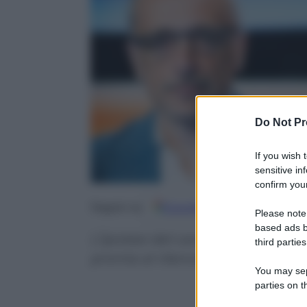
Do Not Pr
If you wish 
sensitive in
confirm your
Google
Discover
Fo
Seguici su
Please note
based ads b
L’ipotesi del canale unico della
third parties
pronta al rilancio (con possibili
You may sepa
parties on t