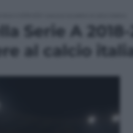
la Serie A 2018-2021: cosa può accadere al calcio italiano
ella Serie A 2018
e al calcio ital