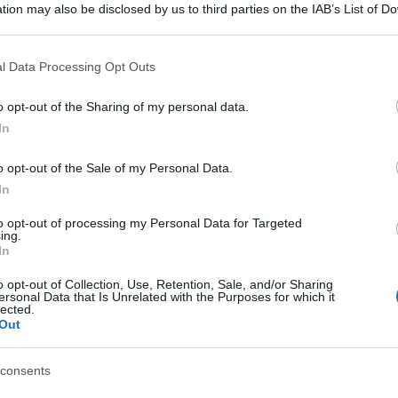
tion may also be disclosed by us to third parties on the IAB’s List of 
 that may further disclose it to other third parties.
 that this website/app uses one or more Google services and may gath
l Data Processing Opt Outs
including but not limited to your visit or usage behaviour. You may click 
 to Google and its third-party tags to use your data for below specifi
o opt-out of the Sharing of my personal data.
ogle consent section.
In
o opt-out of the Sale of my Personal Data.
In
to opt-out of processing my Personal Data for Targeted
ing.
In
ro
nello scenario della
guerra per i diritti tv della
te in tavola e ribaltato i rapporti di forza tra club e
o opt-out of Collection, Use, Retention, Sale, and/or Sharing
ersonal Data that Is Unrelated with the Purposes for which it
 euro per stagione non è così distante e il nuovo
lected.
e, con
Sky e Mediaset tagliati fuori
dalla
Out
o di
distributori
sulle proprie piattaforme.
mbiare poco, nel senso che potrebbe
consents
partite con l’attuale abbonamento, solo non
iapro, in caso di accetazione da parte dei club,