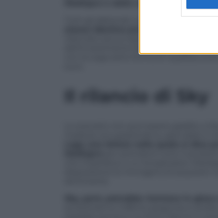
Mediapro e dalla Lega
con Sky e Medias
Tutti gli abbonati, a prescindere dal ti
stesso identico prodotto
sul modello d
rilanciato sia sul satellite che in digita
dell’investimento facendosi pagare da Sk
con la Lega sotto forma di royalties even
euro.
Il rilancio di Sky
Lo scenario non può essere gradito a Sky
ricadute occupazionali su giornalisti e t
Lega una lettera nella quale si dice p
Mediapro
per prendersi tutto il prodott
che impedisce a un broadcaster (Mediap
disposizione le immagini) di acquisire il
dominante.
Sky, però, potrebbe rientrare in gioc
accetteranno l’offerta spagnola si andrà 
sarebbe pronta a un forte rilancio in pr