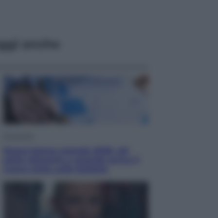
ggi anche
Economia
Nuovo bonus energia 2026, chi
potrà ottenerlo e quando arriva il
nuovo aiuto sulle bollette