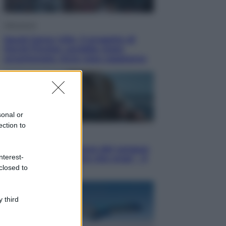
Televisione
Squid Game USA, il progetto di
David Fincher sarebbe stato
accantonato. Ecco cosa sappiamo
sonal or
ection to
Cinema
Robin Hood – Il prezzo del sangue:
nterest-
Hugh Jackman, altro che eroe! – Il
closed to
video in esclusiva
 third