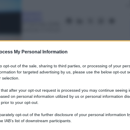
Giovanni
Capuano
27 Gennaio 2018
–
Lettura: 4 minuti
ocess My Personal Information
to opt-out of the sale, sharing to third parties, or processing of your per
formation for targeted advertising by us, please use the below opt-out s
 selection.
nti preferite
 that after your opt-out request is processed you may continue seeing i
ased on personal information utilized by us or personal information dis
 Lega e di Mediapro che distribuisce. Sky
 prior to your opt-out.
 cause legali) e la posizione di Mediaset
rately opt-out of the further disclosure of your personal information by
he IAB’s list of downstream participants.