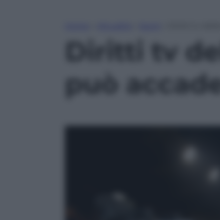
Home
»
Attualità
»
Sport
»
Diritti tv del
Diritti tv d
può accader