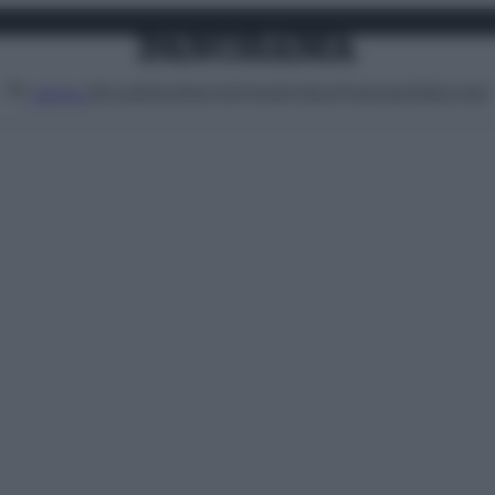
Attualità
Lifestyle
Moda
Video
Podcast
Abbonati
MENU