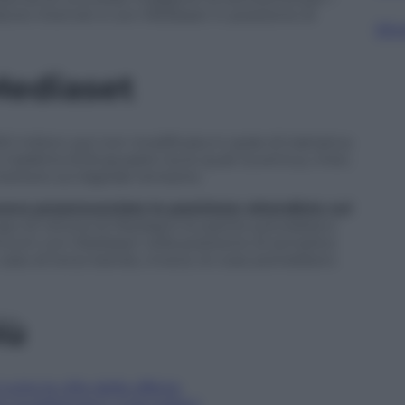
atore internet e con Mediaset in posizione di
Sfog
Mediaset
 milioni, poi non modificata in sede di trattativa
 trasferta di 8 squadre tra le quali Juventus, Inter,
ettere sul digitale terrestre.
aveva preannunciato la posizione attendista sul
caso di vittoria di Mediapro le partite potrebbero
emium con Mediaset nella posizione di semplice
 caso di terzo bando, invece, le cose potrebbero
iù
 tutte le cifre delle offerte
nto guadagnano i club italiani