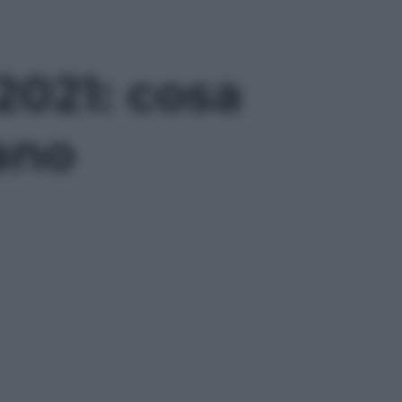
-2021: cosa
iano