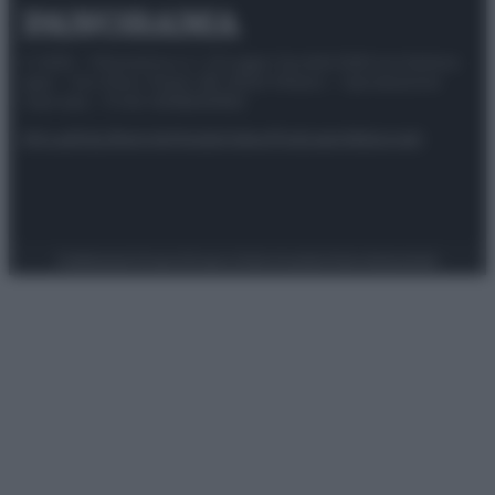
© 2025 – Panorama s.r.l. (Gruppo Società Editrice Italiana
spa) – Via Vittor Pisani 28, 20124 Milano – riproduzione
riservata – P.IVA 10518230965
Attualità
Lifestyle
Moda
Video
Podcast
Abbonati
Preferenze Privacy
Privacy Policy
Cookie Policy
Note legali