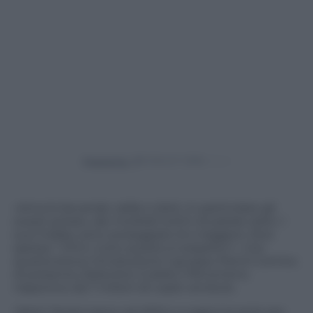
Powered by
«Ama le bevande calde e dolci, in particolare gli
sweet potato, dei morbidi tortini di patate dolci. I
suoi hobby sono sorseggiare tè e leggere. Dice
spesso: “Uhm, tutto questo è sospetto”». Con
questa breve introduzione il gruppo Panini Comics
di presenta
Detective Culetto
, il fenomeno
nipponico da 7 milioni di copie vendute.
Oshiri Tantei
nasce nel 2012 e a oggi è la serie per