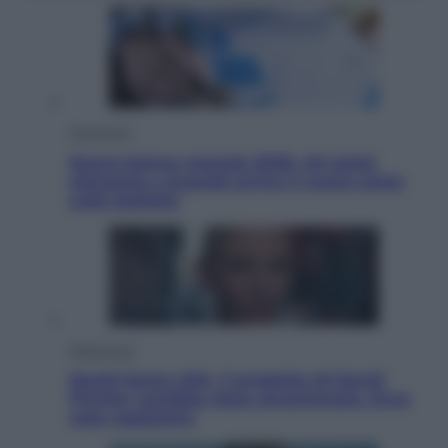
Economia
Nuovo bonus energia 2026, chi potrà
ottenerlo e quando arriva il nuovo aiuto
sulle bollette
Televisione
Squid Game USA, il progetto di David
Fincher sarebbe stato accantonato. Ecco
cosa sappiamo