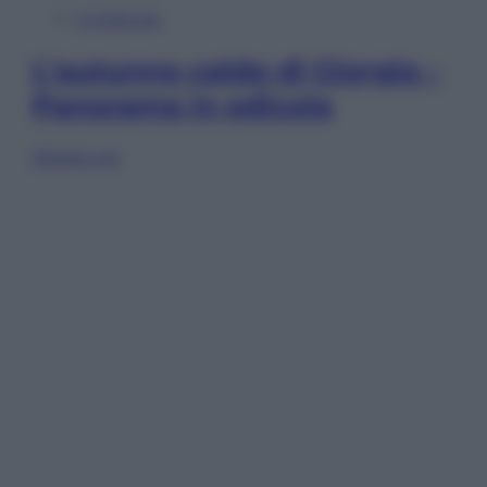
In Edicola
L’autunno caldo di Giorgia –
Panorama in edicola
Sfoglia ora