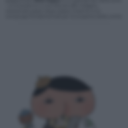
giapponese
Nick Kapur
è un grande fan della serie
– si troveranno a contribuire alle indagini,
risolvendo passo dopo passo insieme a lui
rompicapi fondamentali per la scoperta della verità.