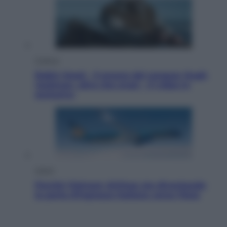
Cinema
Robin Hood – Il prezzo del sangue: Hugh
Jackman, altro che eroe! – Il video in
esclusiva
Viaggi
Perché Vietnam Airlines sta diventando
la porta d’ingresso italiana verso l’Asia