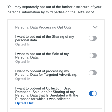
You may separately opt-out of the further disclosure of your
personal information by third parties on the IAB’s list of
downstream participants.
Personal Data Processing Opt Outs
This information may also be disclosed by us to third parties
on the IAB’s List of Downstream Participants that may further
I want to opt-out of the Sharing of my
disclose it to other third parties.
personal data.
Opted In
Please note that this website/app uses one or more Google
services and may gather and store information including but
I want to opt-out of the Sale of my
Personal Data.
not limited to your visit or usage behaviour. You may click to
Opted In
grant or deny consent to Google and its third-party tags to
use your data for below specified purposes in below Google
I want to opt-out of processing my
consent section.
Personal Data for Targeted Advertising.
Opted In
I want to opt-out of Collection, Use,
Retention, Sale, and/or Sharing of my
Personal Data that Is Unrelated with the
Purposes for which it was collected.
Opted Out