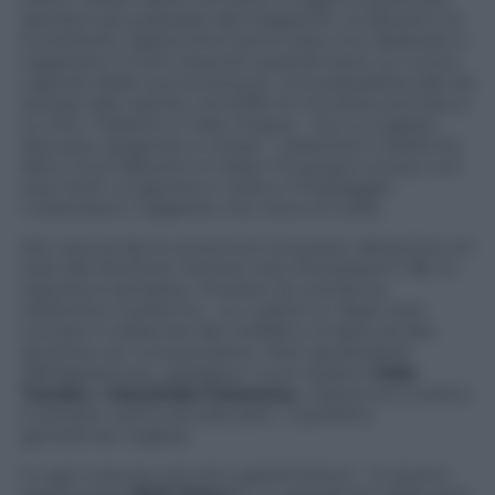
bambini più popolare del Giappone. Le librerie e le
fumetterie nipponiche hanno aree a lui dedicate e
registrano il tutto esaurito quando esce un nuovo
capitolo delle sue avventure. Una popolarità tale da
portare alla nascita, nel 2018, di una serie animata a
un film. Tradotto in dieci lingue – tra cui inglese,
francese, spagnolo e cinese –
Detective Culetto
ha
fatto il suo debutto in Italia il 10 giugno scorso con
due titoli: L
a signora in viola e il messaggio
misterioso
e
Il gigante che viene di notte
.
Ma cosa rende le avventure di questo detective col
look alla Sherlock Holmes così interessanti? Bè, la
risposta è semplice. Al posto di una faccia,
Detective Culetto
ha… un culetto. E, dopo aver
scovato il colpevole del misfatto, lo assicura alla
giustizia con una puzzetta. «Non giudicatelo
dall’apparenza», spiegano i suoi creatori
Yoko
Tanaka
e
Masahide
Fukasawa
, «Detective Culetto
è sempre carino ed educato». Il perfetto
gentleman inglese.
In ogni volume, piccoli e grandi lettori – lo storico