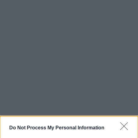
Do Not Process My Personal Information