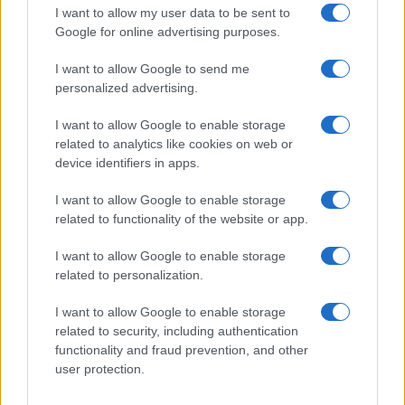
I want to allow my user data to be sent to
Google for online advertising purposes.
I want to allow Google to send me
personalized advertising.
I want to allow Google to enable storage
related to analytics like cookies on web or
device identifiers in apps.
I want to allow Google to enable storage
related to functionality of the website or app.
I want to allow Google to enable storage
related to personalization.
I want to allow Google to enable storage
related to security, including authentication
functionality and fraud prevention, and other
user protection.