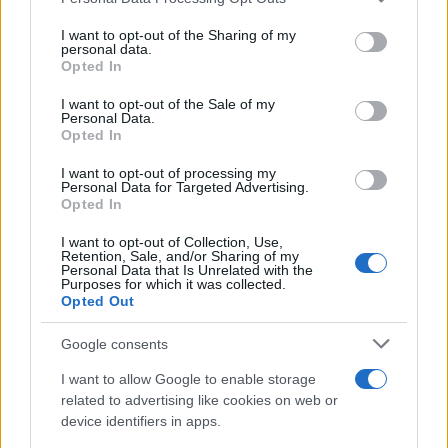
This information may also be disclosed by us to third parties
on the IAB’s List of Downstream Participants that may further
I want to opt-out of the Sharing of my
disclose it to other third parties.
personal data.
Opted In
Please note that this website/app uses one or more Google
services and may gather and store information including but
I want to opt-out of the Sale of my
Personal Data.
not limited to your visit or usage behaviour. You may click to
Opted In
grant or deny consent to Google and its third-party tags to
use your data for below specified purposes in below Google
I want to opt-out of processing my
consent section.
Personal Data for Targeted Advertising.
Opted In
I want to opt-out of Collection, Use,
Retention, Sale, and/or Sharing of my
Personal Data that Is Unrelated with the
Purposes for which it was collected.
Opted Out
Google consents
I want to allow Google to enable storage
related to advertising like cookies on web or
device identifiers in apps.