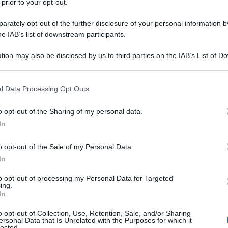
 prior to your opt-out.
rately opt-out of the further disclosure of your personal information by
he IAB’s list of downstream participants.
tion may also be disclosed by us to third parties on the IAB’s List of 
 that may further disclose it to other third parties.
 that this website/app uses one or more Google services and may gath
l Data Processing Opt Outs
including but not limited to your visit or usage behaviour. You may click 
 to Google and its third-party tags to use your data for below specifi
o opt-out of the Sharing of my personal data.
ogle consent section.
 e quanto soffrire negli ultimi mesi!
In
sarti e, appena gli hai detto di sì, inizia a
o opt-out of the Sale of my Personal Data.
 a dimenticarsi del tuo compleanno, così tu, giornata
 nel cuore che mi ha fatto sempre più male.
In
to opt-out of processing my Personal Data for Targeted
ing.
In
lascia per un’altra, così tu oggi te ne vai. E non c’è
o opt-out of Collection, Use, Retention, Sale, and/or Sharing
ersonal Data that Is Unrelated with the Purposes for which it
 più, non è più lui, se ne deve andare, se ne vuole
lected.