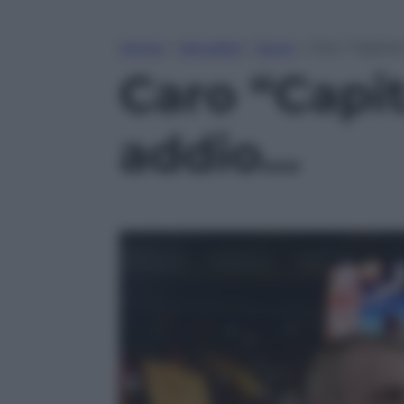
Home
»
Attualità
»
Sport
»
Caro “Capitan
Caro “Capit
addio…