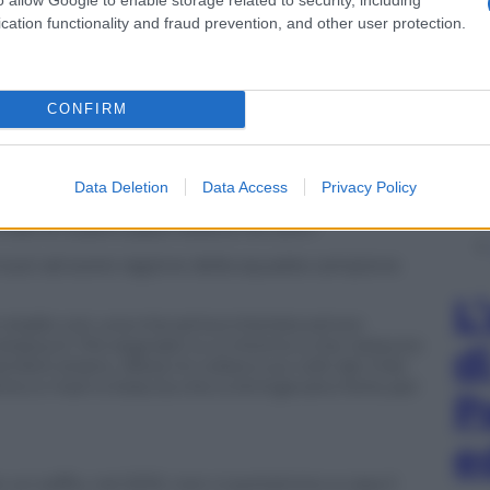
rentacinque metri.
cation functionality and fraud prevention, and other user protection.
, in pochi secondi, che fossi un predestinato.
CONFIRM
fretta. Ma come amiamo, così odiamo. Con la stessa
Data Deletion
Data Access
Privacy Policy
 ci hai regalato delle emozioni fortissime.
finale di Supercoppa italiana nel 2007.
a riuscì ad avere ragione della squadra campione
L
o stadio con una mia amica interista ed ero
nerazzurri. Poi segnasti tu e intorno a me nessuno
d
brò strano. Allora mi voltai e sui volti dei miei
ento e mani e braccia che si stringevano forte per
P
e
n soffio, nel 2010, non ci portammo a casa il