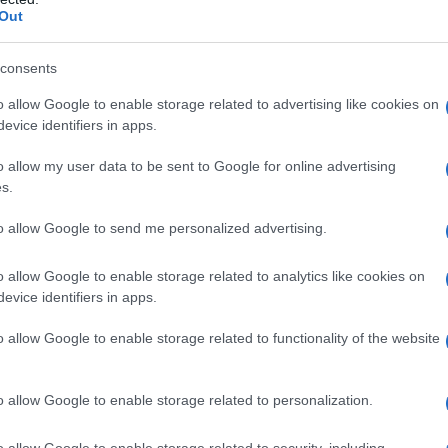
gli spalti dell’Olimpico. E io a difenderti, o zitta, con
Out
 fischiava con la morte nel cuore.
 fa, del titolo di “Capitan futuro”, tutti noi, tifosi
consents
turale dell’ottavo Re di Roma, Francesco
o allow Google to enable storage related to advertising like cookies on
evice identifiers in apps.
, pensano sia stata mal riposta.
o allow my user data to be sent to Google for online advertising
tero – anche se non si fa che parlare di un
s.
icatterebbero, addirittura di uno sfregio che
essuto tra passato e futuro si è lentamente
pezzarsi.
to allow Google to send me personalized advertising.
a, che ti ha scaraventato dalla mammella della
o allow Google to enable storage related to analytics like cookies on
 dell’ ignominia.
evice identifiers in apps.
pettavano che, con religiosa deferenza, tu ricevessi
 giallorossa per farla sventolare ancora a lungo; da
o allow Google to enable storage related to functionality of the website
ada via il più in fretta possibile.
ndo hai esordito la prima volta in serie A, a 19
o allow Google to enable storage related to personalization.
a a Como, non potrò mai dimenticare la tua prima
tro il Torino.
o allow Google to enable storage related to security, including