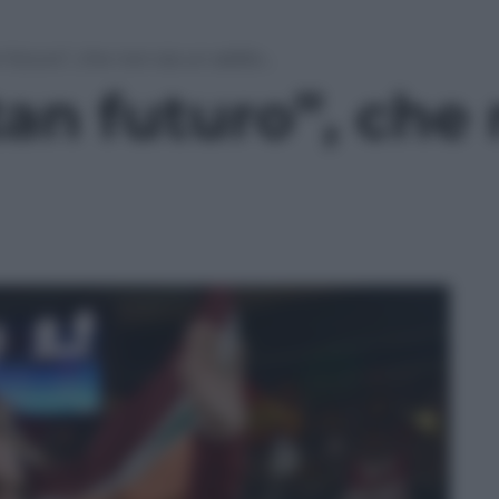
 futuro”, che non sia un addio…
an futuro”, che 