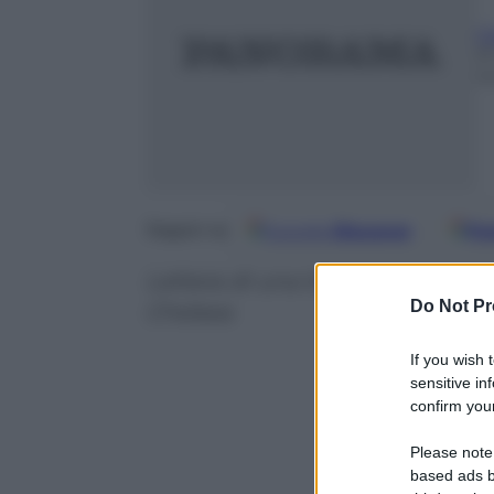
C
3
m
Google
Discover
Fo
Seguici su
Lettera di una tifosa a Daniele 
Do Not Pr
Chelsea
If you wish 
sensitive in
confirm your
Please note
based ads b