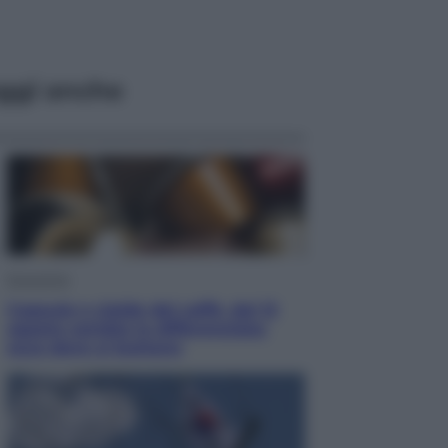
ggi anche
Economia
Capsule e cialde del caffè, dal 12
agosto cambia la differenziata:
ecco dove si buttano