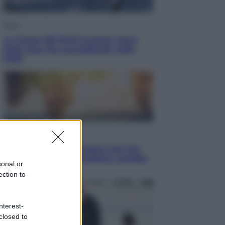
Esteri
La Corea del Nord avanza verso
Sud: cosa sta succedendo nella
DMZ
Economia
Vendemmia 2026, meno uva ma
più qualità: il vino italiano cambia
sonal or
strategia
ection to
nterest-
closed to