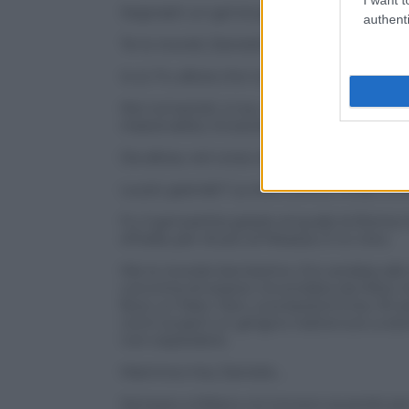
Segnasti un gol stupendo, tirando da t
authenti
Te lo ricordi, Daniele?
Io sì. Fu allora che tutti ci convincemmo
Noi romanisti, si sa, ci innamoriamo in 
irrazionalità, incoscienza e violenza.
Da allora, nel corso di questi dieci anni,
La più grande? La rete contro l’Inter in 
Fu il gol partita grazie al quale la Rom
d’Italia, per di più al Meazza. E io c’ero.
Me lo ricordo benissimo. Ero andata all
convinta di essere circondata da tifosi 
fece un fiato. Non una bestemmia. Mi sem
vicini scoprii un ghigno trattenuto a st
non esplodere.
Mamma mia, Daniele…
Sempre a Milano mi trovavo quando per u