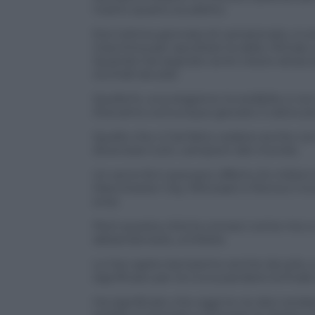
nostro quarto scudetto.
Era l’ultima giornata di campionato, io 
macchina per ascoltare la radio. Rimasi u
Quando hai segnato avrei voluto attaccar
occhiali da sole.
Quella fu una stagione incredibile e non 
Avevamo comunque giocato il calcio più b
Quello che ci hai fatto vedere anche con 
diventare tutti, campioni del mondo.
Un anno fa ti avevano offerto 24 milioni
Manchester City. Rifiutasti e Roma ti i
eroe.
Però questa città la conosci come me e 
abbandonarla, umiliarla.
Lo hai capito benissimo anche da solo, e
significato per la Curva perdere la final
Ha significato che oggi te ne devi andar