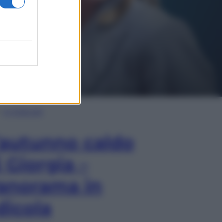
In Edicola
’autunno caldo
i Giorgia –
anorama in
dicola