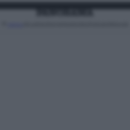
Attualità
Lifestyle
Moda
Video
Podcast
Abbonati
MENU