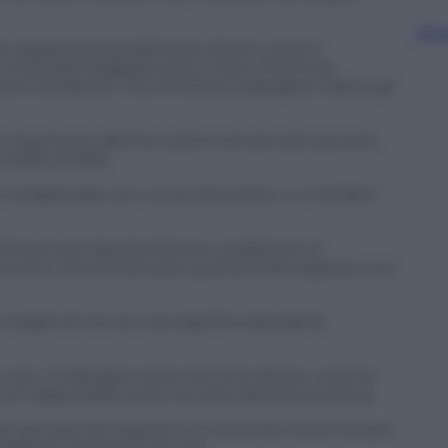
Sfog
ero appena scesa dal treno ed ero corsa in
n’ora parcheggiata sotto il sole, a fremere.
mi al clacson, ma mi limitai a piangere. Dietro gli
importa se, alla fine, siamo arrivati solo secondi.
ello d’Italia.
la Nazionale con cui sei diventato, e ci hai fatto
 di euro per lasciare Roma e andartene al
ncoronò, come fa sempre quando la fai sognare, suo
meglio di me sai cosa significa deluderla,
 non c’è bisogno certo che te lo dica io, cosa ha
e di Coppa Italia contro la Lazio domenica scorsa.
e, per due lire rispetto a un anno fa, ma te ne devi