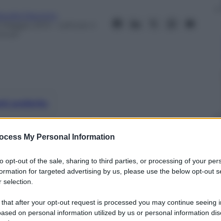
laudia Daconto
1 Maggio 2013
– Lettura: 4
inuti
nti preferite
De Rossi in partenza da Roma per il
ocess My Personal Information
to opt-out of the sale, sharing to third parties, or processing of your per
formation for targeted advertising by us, please use the below opt-out s
 selection.
 that after your opt-out request is processed you may continue seeing i
ased on personal information utilized by us or personal information dis