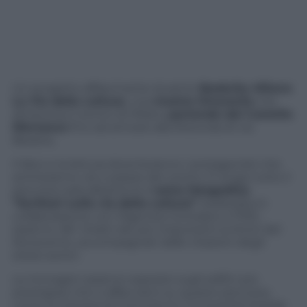
Un progetto affascinante durante
Bookcity Milano
:
La Via della Lettura
, una
mostra itinerante
che
attraversa il centro di Milano
partendo dal Castello
Sforzesco
fino ad arrivare alla Rotonda di via
Besana.
Il libro e la lettura diventeranno i protagonisti che
animeranno vie e piazze del centro. E lungo tutto il
percorso sarà allestita la m
ostra fotografica
“Scrittori sulla via della Lettura”
(realizzata in
collaborazione con l’Agenzia Contrasto e FPE):
saranno 48 i ritratti dei più importanti scrittori del
Novecento, accompagnati dalle citazioni degli
stessi autori.
Le immagini saranno esposte sugli edifici più
prestigiosi che si affacciano su questo percorso,
come la Camera di Commercio, l’Università Statale