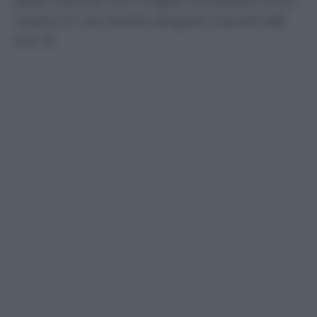
della Lettura con il taglio simbolico di un
nastro in via Dante (angolo Cairoli) alle
ore 13