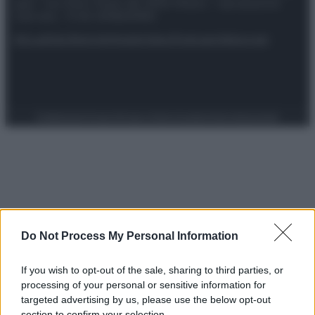
spa) – Via Vittor Pisani 28, 20124 Milano – riproduzione
riservata – P.IVA 10518230965
Attualità
Lifestyle
Moda
Video
Podcast
Abbonati
Preferenze Privacy
Privacy Policy
Cookie Policy
Note legali
Do Not Process My Personal Information
If you wish to opt-out of the sale, sharing to third parties, or
processing of your personal or sensitive information for
targeted advertising by us, please use the below opt-out
section to confirm your selection.