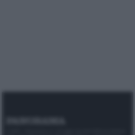
© 2025 – Panorama s.r.l. (Gruppo Società Editrice Italiana