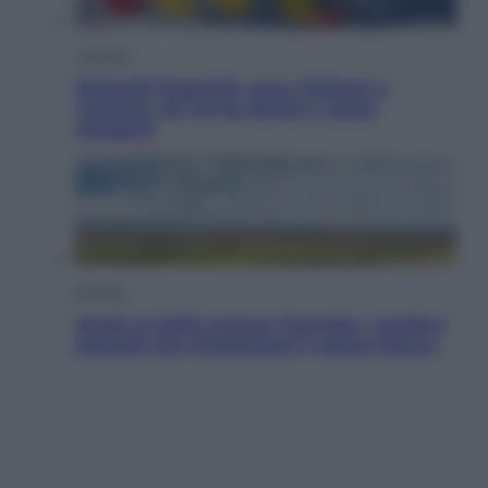
Cronaca
Dolomiti Superski, ecco rimborsi e
voucher: chi ne ha diritto e come
chiederli
Energia
Aiuto! In Italia manca l’energia. I quattro
ostacoli che minacciano il nostro futuro