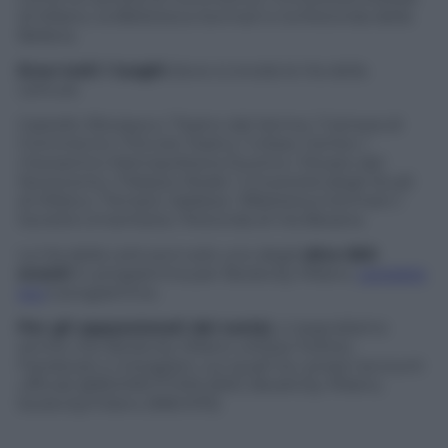
di Milano, la Biblioteca Sormani e la Rotonda della
Befana.
Ecco tutti i luoghi
dove si snoda la Via della
Lettura:
Castello Sforzesco / Teatro dal Verme / Camera di
Commercio / Piccolo Teatro / Urban Center /
mezzanino Metropolitana Duomo / Museo del
Novecento / Palazzo Reale / Università degli Studi
di Milano / Tempio Valdese / Biblioteca Sormani /
Società Umanitaria / Rotonda di Via Besana
La Via della Lettura è solo uno degli
oltre 650
eventi
in programma per Bookcity Milano.
Leggete
qui
il programma .
Per gli appassionati dei social,
vi segnaliamo
anche che Bookcity Milano utilizza Twitter,
Facebook e Instagram, sui quali ha i propri account
ufficiali @BOOKCITYMILANO, BookCity Milano,
bookcitymilano (#BCM13)