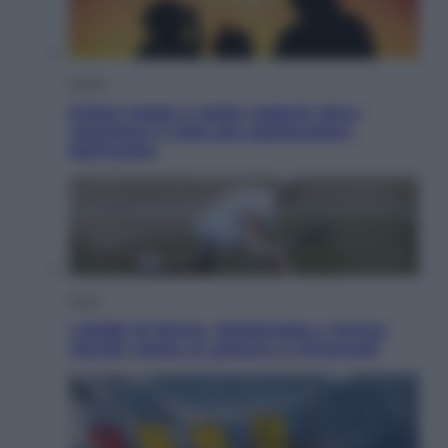
Viaggi
Eclissi totale e stelle cadenti: dove
ammirare il cielo più spettacolare
dell’estate
Sport
I dubbi di Sinner, fisioterapia a Torino:
Jannik valuta se giocare a Cincinnati