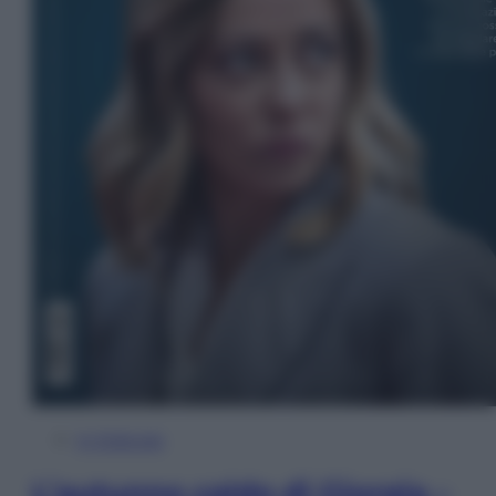
In Edicola
L’autunno caldo di Giorgia –