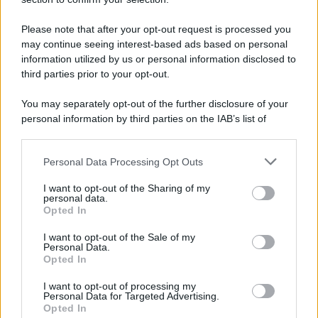
Please note that after your opt-out request is processed you
may continue seeing interest-based ads based on personal
information utilized by us or personal information disclosed to
third parties prior to your opt-out.
You may separately opt-out of the further disclosure of your
personal information by third parties on the IAB’s list of
downstream participants.
Personal Data Processing Opt Outs
This information may also be disclosed by us to third parties
on the IAB’s List of Downstream Participants that may further
I want to opt-out of the Sharing of my
disclose it to other third parties.
personal data.
Opted In
Please note that this website/app uses one or more Google
services and may gather and store information including but
I want to opt-out of the Sale of my
Personal Data.
not limited to your visit or usage behaviour. You may click to
Opted In
grant or deny consent to Google and its third-party tags to
use your data for below specified purposes in below Google
I want to opt-out of processing my
consent section.
Personal Data for Targeted Advertising.
Opted In