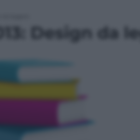
n da leggere
013: Design da l