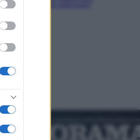
ed purposes
ammirare il cielo più spettacolare
dell’estate