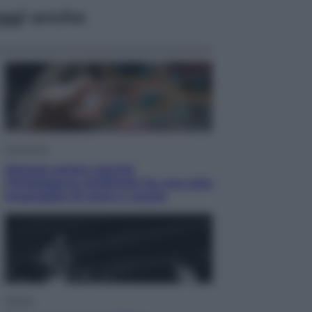
ggi anche
Economia
Materie prime: perché
l’Intelligenza Artificiale ha una sete
insaziabile di rame e uranio
Musica