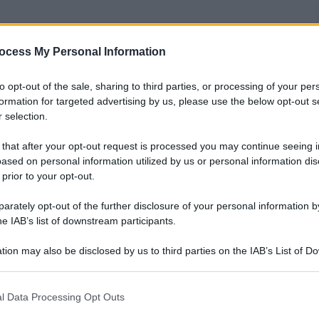
a
ocess My Personal Information
2013
– Lettura: 2 minuti
to opt-out of the sale, sharing to third parties, or processing of your per
formation for targeted advertising by us, please use the below opt-out s
 selection.
nti preferite
 that after your opt-out request is processed you may continue seeing i
ased on personal information utilized by us or personal information dis
uove durante Bookcity Milano: gli
 prior to your opt-out.
nisti si concentreranno dal 22 al 24
rately opt-out of the further disclosure of your personal information by
he IAB’s list of downstream participants.
tion may also be disclosed by us to third parties on the IAB’s List of 
 that may further disclose it to other third parties.
 that this website/app uses one or more Google services and may gath
l Data Processing Opt Outs
including but not limited to your visit or usage behaviour. You may click 