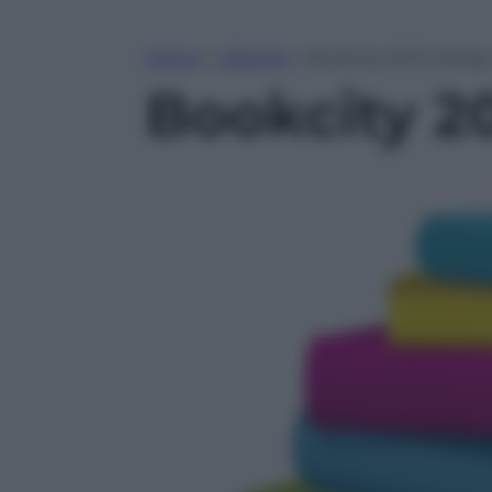
Home
»
Lifestyle
»
Bookcity 2013: Desig
Bookcity 2