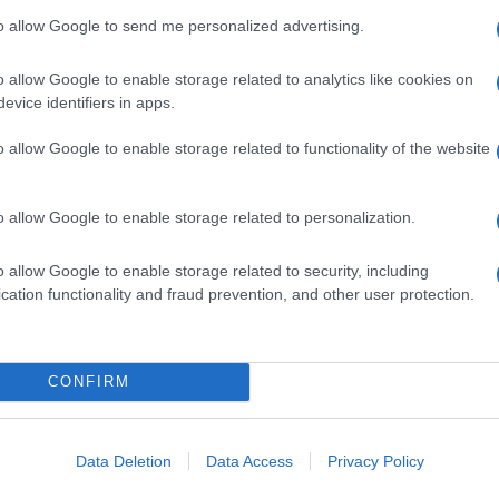
to allow Google to send me personalized advertising.
Giovanni Anceschi e Silvia Sfligiotti
o allow Google to enable storage related to analytics like cookies on
evice identifiers in apps.
 e pensiero
con Silvia Barbieri,Chiara Pomati, Gianni
o allow Google to enable storage related to functionality of the website
ande opportunità di crescita per la cultura
o allow Google to enable storage related to personalization.
lvemini, Davide Rampello. Modera Luca Molinari
tiere
con Giovanni Anceschi, Valentina Garavaglia,
o allow Google to enable storage related to security, including
cation functionality and fraud prevention, and other user protection.
asso d’Oro
con Luisa Bocchietto, Frida Doveil,
CONFIRM
o De Fusco nei volumi della collana ADI
con Alberto
. Modera Vanni Pasca
Data Deletion
Data Access
Privacy Policy