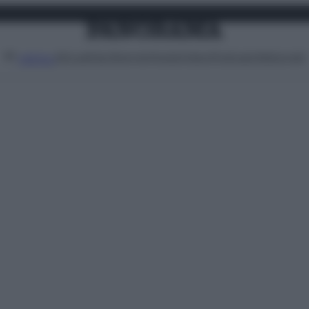
Attualità
Lifestyle
Moda
Video
Podcast
Abbonati
MENU