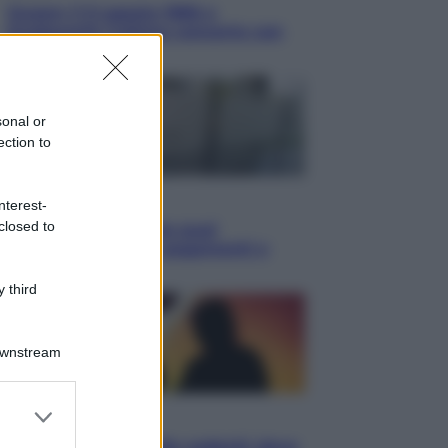
Queen: il 9 agosto 1986 a
Knebworth l’ultimo concerto con
Freddie Mercury
sonal or
ection to
Economia
nterest-
closed to
Cassetto fiscale: ora puoi
controllare avvisi, pagamenti e
pratiche online
 third
Downstream
er and store
Viaggi
to grant or
Eclissi totale e stelle cadenti: dove