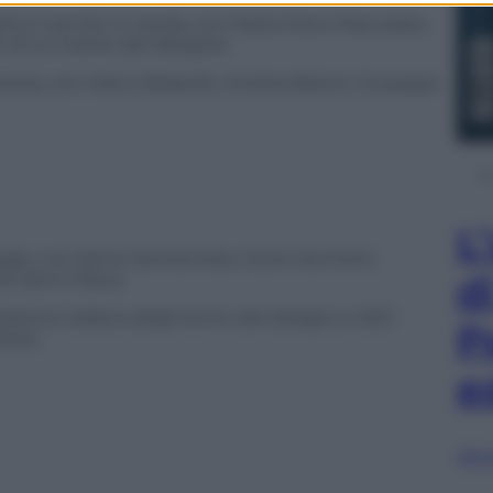
tto è servito in tavola, con Maria Greco Naccarato,
i di Le ricette dei designer
avera, con Marco Belpoliti, Andrea Branzi, Giuseppe
L
gie, con Denis Santachiara, Giulio Iacchetti,
d
ra Vanni Pasca.
zione italiana degli storici del design) e ISEC
P
ranea
e
Sfog