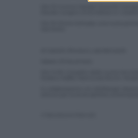
Ore 13: Cucina il design! Quando il proge
Davide Longoni, Erica Marson e i creator
Ore 16: Ettore Sottsass: una nuova prim
Varchetta
Al Castello Sforzesco, sala Bertarelli:
Sabato 23 Novembre
Ore 14.30: L’impatto delle nuove tecnolo
Stefano Maffei, Raimonda Riccini. Mode
In collaborazione con AIS/Design (Associa
Istituto per la storia dell’età contempo
© Riproduzione Riservata