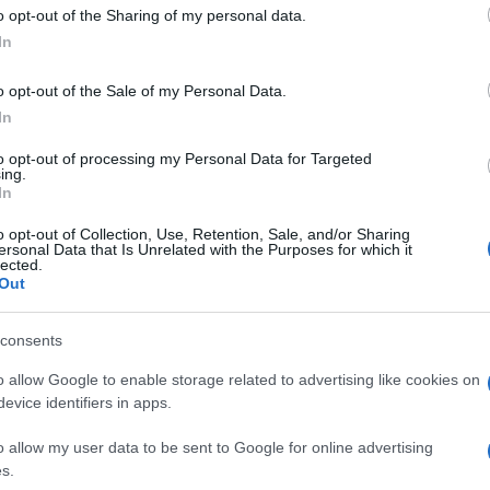
 to Google and its third-party tags to use your data for below specifi
o opt-out of the Sharing of my personal data.
ogle consent section.
In
o opt-out of the Sale of my Personal Data.
In
to opt-out of processing my Personal Data for Targeted
ing.
In
o opt-out of Collection, Use, Retention, Sale, and/or Sharing
oggetti quotidiani? Come cambia il modo di
ersonal Data that Is Unrelated with the Purposes for which it
li? Come cambia la mentalità dei designer, dei
lected.
Out
re,
il ciclo di incontri che
ADI
Associazione per il
consents
 per i professionisti e per gli appassionati del
i rivolti al pubblico generale.
o allow Google to enable storage related to advertising like cookies on
evice identifiers in apps.
o allow my user data to be sent to Google for online advertising
s.
ni 4) si parla di libri di design di ogni genere: