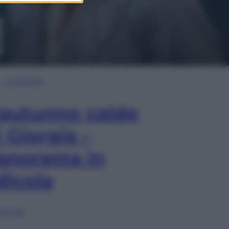
In Edicola
’autunno caldo
i Giorgia –
anorama in
dicola
lia ora