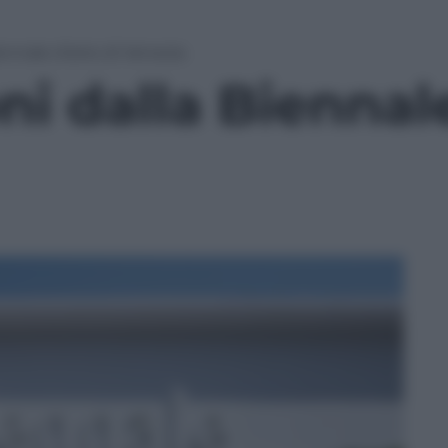
iennale d’arte di Venezia
ni dalla Biennale