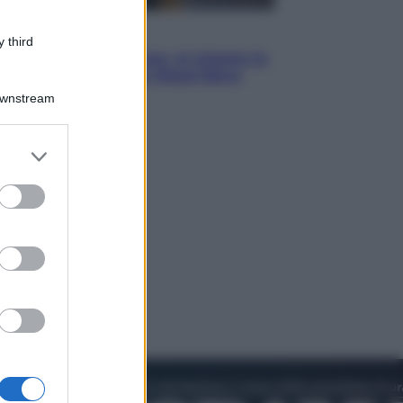
Cinema
 third
Greta e le favole vere, al cinema la
fiaba ecologica con Raoul Bova
Downstream
er and store
to grant or
ed purposes