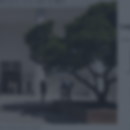
Le
zia (Francesco Galli)