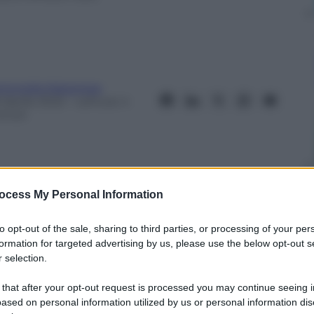
ntonella Matarrese
 Aprile 2022
– Lettura: 4
inuti
ocess My Personal Information
nti preferite
to opt-out of the sale, sharing to third parties, or processing of your per
o scelto da Cecilia Alemani in qualità di
formation for targeted advertising by us, please use the below opt-out s
 selection.
 dell’Esposizione Internazionale dal 23
3 gli artisti, provenienti da 58 nazioni,
 that after your opt-out request is processed you may continue seeing i
isione futura su un mondo in veloce
ased on personal information utilized by us or personal information dis