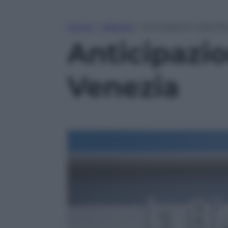
Home
»
Lifestyle
»
Anticipazioni dalla B
Anticipazio
Venezia