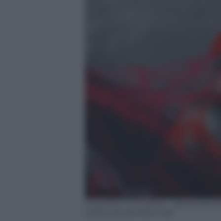
Essamba: A-Fil-iation , opera dell’a
partecipa alla Biennale