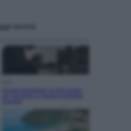
ggi anche
Esteri
Perché Hiroshima: la città scelta
per mostrare al mondo la bomba
atomica