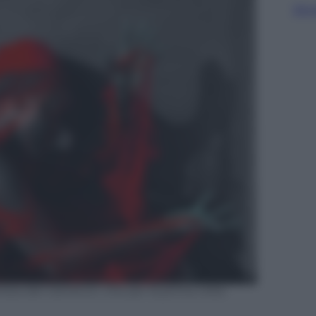
Sfog
rtista del Camerun, che per la prima volta