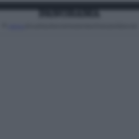
Attualità
Lifestyle
Moda
Video
Podcast
Abbonati
MENU