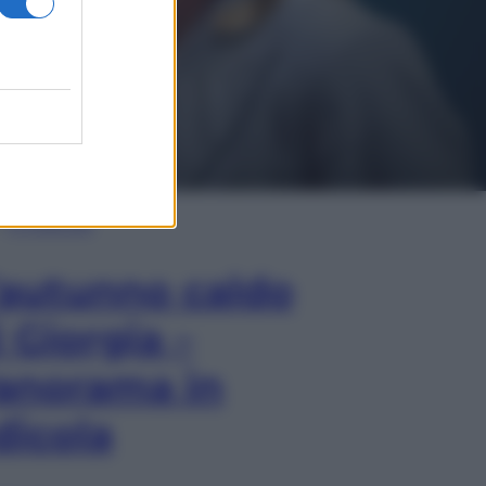
In Edicola
’autunno caldo
i Giorgia –
anorama in
dicola