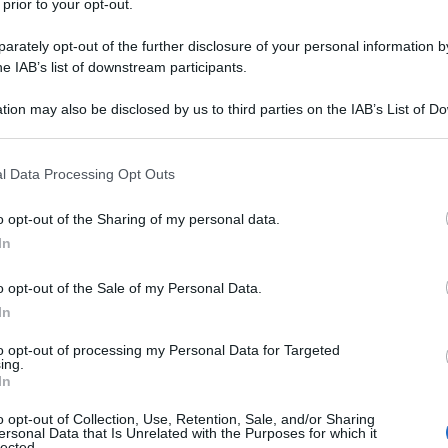
 prior to your opt-out.
rately opt-out of the further disclosure of your personal information by
he IAB’s list of downstream participants.
tion may also be disclosed by us to third parties on the IAB’s List of 
 that may further disclose it to other third parties.
 that this website/app uses one or more Google services and may gath
l Data Processing Opt Outs
including but not limited to your visit or usage behaviour. You may click 
 to Google and its third-party tags to use your data for below specifi
o opt-out of the Sharing of my personal data.
ogle consent section.
In
o opt-out of the Sale of my Personal Data.
In
to opt-out of processing my Personal Data for Targeted
ing.
In
te 2022. E lo si può capire, visto che è figlia di uno
e degli ultimi 50 anni: la sua gestazione, infatti,
o opt-out of Collection, Use, Retention, Sale, and/or Sharing
 obbligato alla curatrice Cecilia Alemani,
ersonal Data that Is Unrelated with the Purposes for which it
i procedere in solitudine per l’elaborazione
lected.