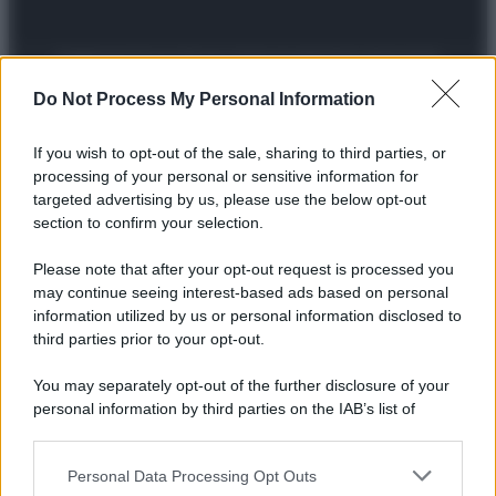
Preferenze Privacy
Privacy Policy
Cookie Policy
Note legali
Do Not Process My Personal Information
If you wish to opt-out of the sale, sharing to third parties, or
processing of your personal or sensitive information for
targeted advertising by us, please use the below opt-out
section to confirm your selection.
Please note that after your opt-out request is processed you
may continue seeing interest-based ads based on personal
information utilized by us or personal information disclosed to
third parties prior to your opt-out.
You may separately opt-out of the further disclosure of your
personal information by third parties on the IAB’s list of
downstream participants.
Personal Data Processing Opt Outs
This information may also be disclosed by us to third parties