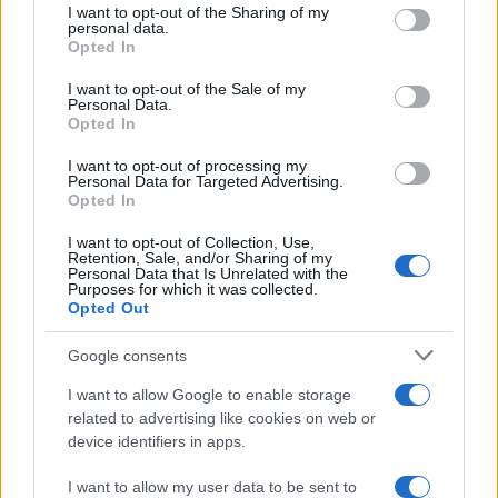
I want to opt-out of the Sharing of my
disclose it to other third parties.
personal data.
Opted In
Please note that this website/app uses one or more Google
services and may gather and store information including but
I want to opt-out of the Sale of my
Personal Data.
not limited to your visit or usage behaviour. You may click to
Opted In
grant or deny consent to Google and its third-party tags to
use your data for below specified purposes in below Google
I want to opt-out of processing my
consent section.
Personal Data for Targeted Advertising.
Opted In
I want to opt-out of Collection, Use,
Retention, Sale, and/or Sharing of my
Personal Data that Is Unrelated with the
Purposes for which it was collected.
Opted Out
Google consents
I want to allow Google to enable storage
related to advertising like cookies on web or
device identifiers in apps.
I want to allow my user data to be sent to