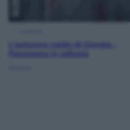
In Edicola
L’autunno caldo di Giorgia –
Panorama in edicola
Sfoglia ora