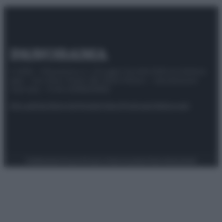
© 2025 – Panorama s.r.l. (Gruppo Società Editrice Italiana
spa) – Via Vittor Pisani 28, 20124 Milano – riproduzione
riservata – P.IVA 10518230965
Attualità
Lifestyle
Moda
Video
Podcast
Abbonati
Preferenze Privacy
Privacy Policy
Cookie Policy
Note legali