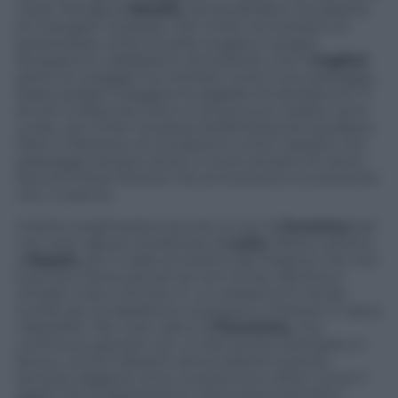
c’era). Piangeva
Moratti
, senza perdere l’occasione
di rivangare il passato. Per inciso: se evitiamo di
polverizzare come al solito la gara in singoli
fotogrammi, dobbiamo ammettere che il
Cagliari
pieno di coraggio ha meritato tutto il suo pareggio,
basta andare a leggere le pagelle di Handanovic. E
anche il tifoso più cieco e ottuso può vedere, se lo
vuole, che l’Inter ha perso brillantezza ed equilibrio.
Pare in flessione di condizione come Cassano che
passeggia sempre di più e corre sempre di meno.
Servono forze fresche che al momento ovviamente
non ci stanno.
Intanto singhiozzava ancora un po’ la
Juventus
per
non aver saputo scardinare la
Lazio
. Pianto isterico
a
Napoli,
per il colpo di scettro del Faraone che non
è poi più tanto piccolo se non di età. Alla fine è
rimasto tutto com’era, in un weekend in fondo
inutile per la classifica e si possono mettere in tasca
i fazzoletti. Per tutti, salvo la
Fiorentina
, che
continua a giocare con un bel sorriso stampato in
bocca, unica lì davanti senza obiettivi precisi,
dunque leggera come una piuma e dolce come il
giglio che la rappresenta. Gioca bene perché è