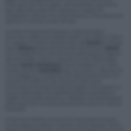
forte, perché ha un gran centrocampo, perché è
ben allenata e perché nessuno si sogna di
chiederle nulla se non divertimento. Una specie di
giostra in mezzo ai carri armati.
La sera c’era puzza di paura, a Genova dove
venivano calate sul campo dodici sconfitte in fila e
in coppia. E molto lontano da lì, ad
Austin
in Texas,
dove
Alonso
stava rincorrendo da lontano
Vettel
,
con il tedeschino che sentiva sulla lingua il sapore
del Mondiale, vinto in casa di un mito sbriciolato
come
Lance Armstron
g. Poi è andata in un altro
modo, perché
Hamilton
dà una mano e Alonso ha
un coraggio e un talento che fanno provincia. C’è
ancora un soffio di vita, 13 punti (che sono
comunque tantissimi) da mangiare via a pezzi e a
morsi, sperando che dall’altra parte la pressione
istighi al suicidio sportivo. Il Brasile, terra promessa
dello sport (e non solo) dei prossimi anni è l’ultima
frontiera.
A Genova intanto vinceva chi aveva perso di più,
come spesso capita in partite come questa. Certo,
leggi la classifica e fa una certa impressione trovare