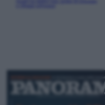
luoghi tra delfini rosa, grotte di smeraldo
e villaggi sull’acqua