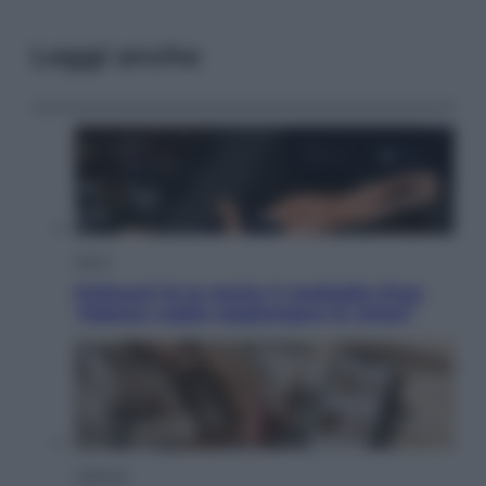
Leggi anche
Sport
Pellacani fa la storia: 5 medaglie d’oro
“Adesso voglio raggiungere le cinesi”
Lifestyle