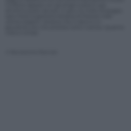
il Grifone appeso con gli artigli a testa in giù
all’ultimo posto da solo. In giro c’è molto di peggio,
salvo forse la gestione bizzarra di Preziosi nelle
ultime stagioni. Va bene che il calcio è un
giocattolo, più che prezioso tanto costoso. Qualche
volta si rompe
© Riproduzione Riservata