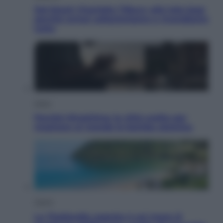
Dal blush Charlotte Tilbury alle tote bag:
perché ormai collezioniamo e rivendiamo
tutto
Esteri
Perché Hiroshima: la città scelta per
mostrare al mondo la bomba atomica
Viaggi
La Thailandia segreta è sul mare: 8