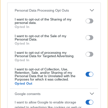
downstream participants.
Personal Data Processing Opt Outs
This information may also be disclosed by us to third parties
on the IAB’s List of Downstream Participants that may further
I want to opt-out of the Sharing of my
disclose it to other third parties.
personal data.
Opted In
Please note that this website/app uses one or more Google
services and may gather and store information including but
I want to opt-out of the Sale of my
Personal Data.
not limited to your visit or usage behaviour. You may click to
Opted In
grant or deny consent to Google and its third-party tags to
use your data for below specified purposes in below Google
I want to opt-out of processing my
consent section.
Personal Data for Targeted Advertising.
Opted In
I want to opt-out of Collection, Use,
Retention, Sale, and/or Sharing of my
Personal Data that Is Unrelated with the
Purposes for which it was collected.
Opted Out
Google consents
I want to allow Google to enable storage
related to advertising like cookies on web or