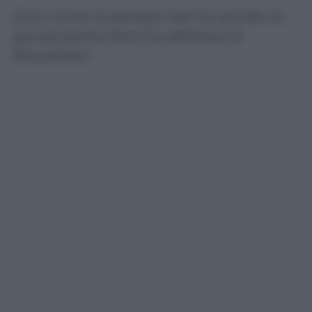
Ecco come la stampa Usa ha accolto la
giovanissima fiamma dell’eroe di
Braveheart