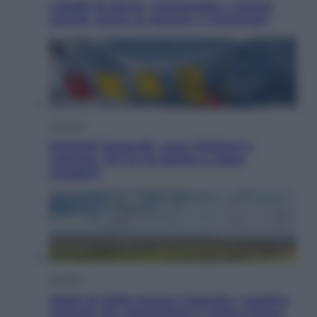
I dubbi di Sinner, fisioterapia a Torino:
Jannik valuta se giocare a Cincinnati
Cronaca
Dolomiti Superski, ecco rimborsi e
voucher: chi ne ha diritto e come
chiederli
Energia
Aiuto! In Italia manca l’energia. I quattro
ostacoli che minacciano il nostro futuro