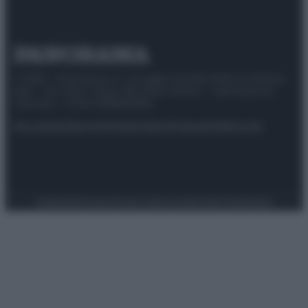
© 2025 – Panorama s.r.l. (Gruppo Società Editrice Italiana
spa) – Via Vittor Pisani 28, 20124 Milano – riproduzione
riservata – P.IVA 10518230965
Attualità
Lifestyle
Moda
Video
Podcast
Abbonati
Preferenze Privacy
Privacy Policy
Cookie Policy
Note legali