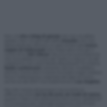
Non c’è
sito o blog di gossip
che non ne abbia
parlato. Non c’è giornale dello
showbiz
che non
abbia dedicato almeno un paio di foto alla
nuova
coppia di Hollywood
. Non fosse altro che per il
nome di lui:
Mel Gibson
. Ma chi è la nuova fiamma
che ha scaldato il cuore del “bello e maturo” (e dal
caratterino non certo facile)
Braveheart
? Si chiama
Nadia Lanfranconi
, cantante, attrice, modella e
pittrice. Come dice il nome ha chiare origini italiane.
Anzi e’ italianissima, originaria del lago di Como,
anche se dal 2007 vive stabilmente a
Los Angeles
.
Ma a far notizia oltreoceano non è tanto la
differenza d’età (
lui ha 56 anni, lei molti di meno
),
quanto il fatto che della presunta nuova
“girlfriend”
si conoscano più i dettagli anatomici che le doti