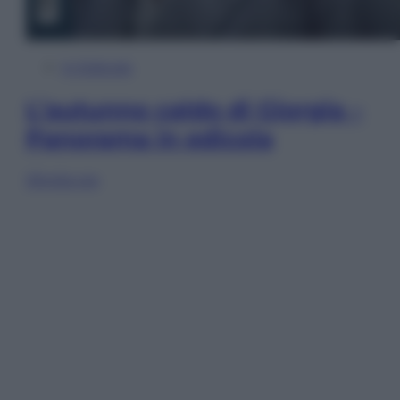
In Edicola
L’autunno caldo di Giorgia –
Panorama in edicola
Sfoglia ora