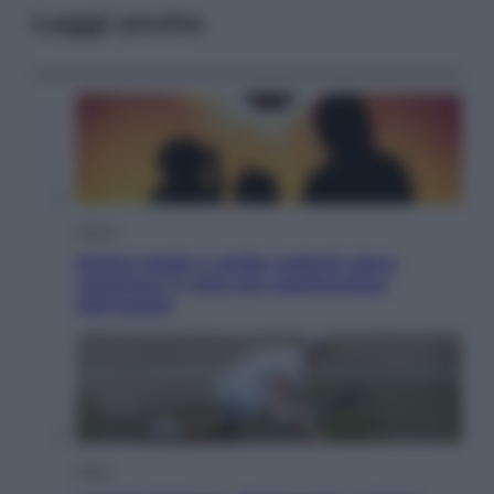
Leggi anche
Viaggi
Eclissi totale e stelle cadenti: dove
ammirare il cielo più spettacolare
dell’estate
Sport