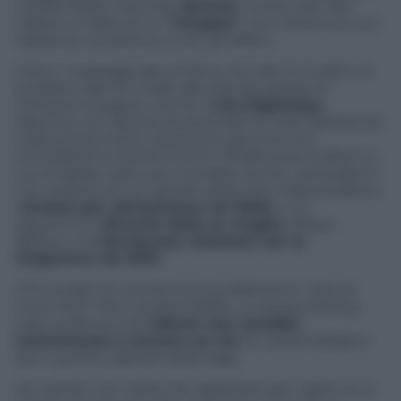
e bella Nadia. Secondo
Newser
, invece, per Mel
Gibson si tratta di un
“intoppo”
: non insomma una
relazione romantica a tutti gli effetti.
Certo i massaggi alla schiena che Mel le ha fatto in
pubblico danno modo alla stampa gossip di
riempire le pagine. Anche il
sito Digitalspy
descrive con dovizia di particolari le mani dell’attore
sulla schiena di lei, solo pochi giorni fa, nel
centralissimo Morels French Steakhouse & Bistro a
Los Angeles. Salvo poi ricordare anche i precedenti
non proprio di cui vantarsi della star hollywoodiana:
l’
arresto per ubriachezza nel 2006
, a cui
seguirono il
divorzio dalla ex moglie
, Robyn
Bibson, e la
burrascosa relazione con la
Grigorieva nel 2010
.
Che si tratti di una forma di pubblicità in vista di
nuovi film? Non sembrerebbe. La stessa stampa
Usa conferma che
Gibson non sarebbe
intenzionato a tornare sul set
di
Lethal Weapon
per il quinto capitolo della saga.
Se, quindi, non resta che aspettare per capire se la