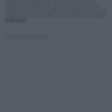
coppia sia davvero tale, tutti sono comunque
unanimi nel definire la “girl” really ‘hot’
.
Va bene
musica e pittura per carità, ma, chissà perchè, negli
Stases in molti la ricordano proprio per il suo (quasi)
nude look
!
© Riproduzione Riservata