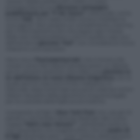
canore. Nadia Lanfranconi, infatti, e’ stata
protagonista di una
discussa campagna
pubblicitaria per “F Me Jeans”
, nella quale, come
scrive
TMZ
,
“lei e’ stata molto vicina a mostrare la
sua vagina”
. Non proprio un complimento, insonna,
per l’informatissimo sito che segue ogni mossa
delle star hollywoodiane e che in questo caso, pur
definendo la
giovane “hot”
, non considera la nuova
relazione una cosa seria.
Meno duro
TheCelebrityCafe’
, che si limita a far
notare come Mel Gibson sembra avere un debole
per le cantanti straniere. Era infatti una
pianista la
ex dell’attore, la russa Oksana Grigorieva
, con la
quale però le cose sono finite malissimo: in
tribunale, dopo la formale accusa di violenza contro
Gibson da parte della signorina e la guerra legale
per la custodia della figlia avuta insieme.
A proposito di figli: il
New York Post
non usa giri di
parole e, nel titolare l’articolo dedicato alla nuova
coppia
“Mel’s new ‘Amore’”
, sottolinea come lui
non sia proprio uno scapolo d’oro, ma un
padre di
8 figli
, diventato pero’
“cozy”
, intimo, della giovane