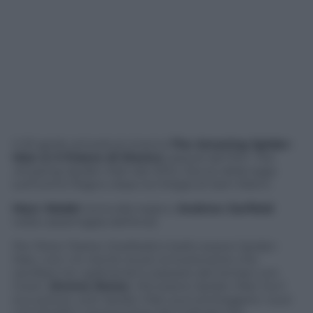
Il 23 aprile arriverà al cinema
The Amazing Spider-
Man 2: Il Potere di Electro
, sequel del film
The
Amazing Spider-Man
del 2012, riavvio della saga
sull’Uomo Ragno dopo la trilogia di Sam Raimi.
Marc Webb
torna alla regia e
Andrew Garfield
nella calzamaglia dell’eroe.
Per Peter Parker (Garfield) è bello essere Spider-
Man, non c’è niente di più emozionante che
oscillare tra i grattacieli e passare del tempo con
Gwen (
Emma Stone
). Ma essere Spider-Man ha il
suo prezzo: solo Spider-Man può proteggere i suoi
concittadini newyorchesi dai malvagi che