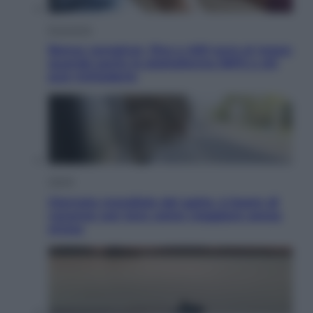
Economia
Bonus caregiver, fino a 400 euro al mese:
quando parte la piattaforma INPS e chi
può richiederlo
Viaggi
Giornata mondiale del gatto, è boom di
vacanze con loro: come viaggiare senza
stress