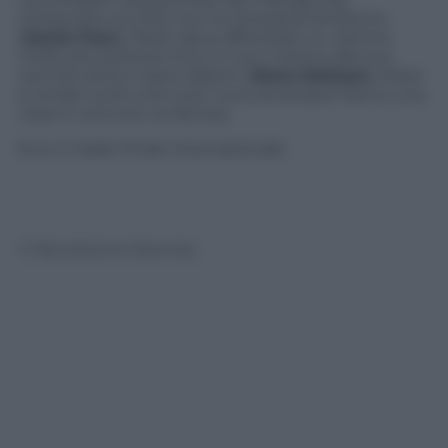
minacciano la città. Con la comparsa di Electro
(
Jamie Foxx
), Peter deve affrontare un nemico
molto più potente di lui. E con il ritorno del suo
vecchio amico Harry Osborn (
Dane DeHaan
), Peter
si rende conto che tutti i suoi avversarsi hanno una
cosa in comune: la OsCorp.
Ecco il trailer finale internazionale:
© Riproduzione Riservata