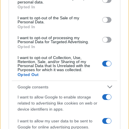
disclose it to other third parties.
personal data.
Opted In
Please note that this website/app uses one or more Google
services and may gather and store information including but
I want to opt-out of the Sale of my
Personal Data.
not limited to your visit or usage behaviour. You may click to
Opted In
grant or deny consent to Google and its third-party tags to
use your data for below specified purposes in below Google
I want to opt-out of processing my
consent section.
Personal Data for Targeted Advertising.
Opted In
I want to opt-out of Collection, Use,
Retention, Sale, and/or Sharing of my
Personal Data that Is Unrelated with the
Purposes for which it was collected.
Opted Out
Google consents
I want to allow Google to enable storage
related to advertising like cookies on web or
device identifiers in apps.
I want to allow my user data to be sent to
Google for online advertising purposes.