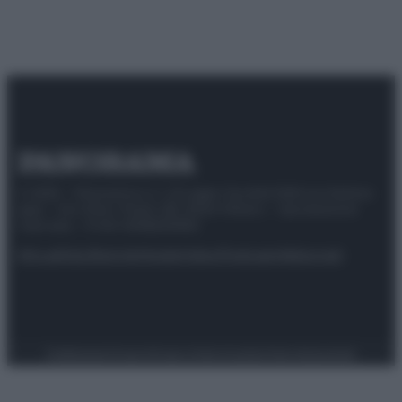
© 2025 – Panorama s.r.l. (Gruppo Società Editrice Italiana
spa) – Via Vittor Pisani 28, 20124 Milano – riproduzione
riservata – P.IVA 10518230965
Attualità
Lifestyle
Moda
Video
Podcast
Abbonati
Preferenze Privacy
Privacy Policy
Cookie Policy
Note legali