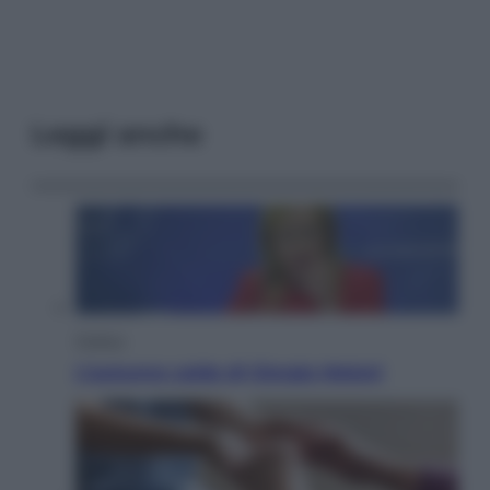
Leggi anche
Politica
L’autunno caldo di Giorgia Meloni