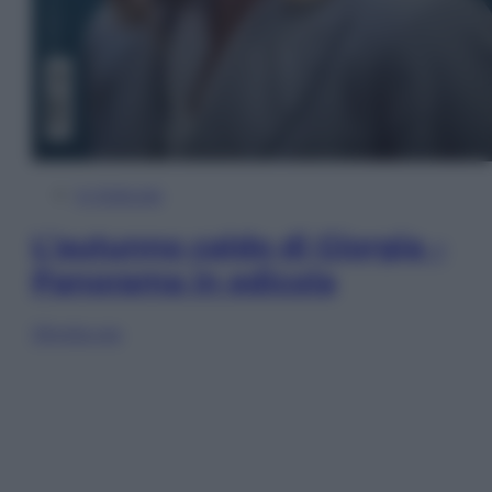
In Edicola
L’autunno caldo di Giorgia –
Panorama in edicola
Sfoglia ora