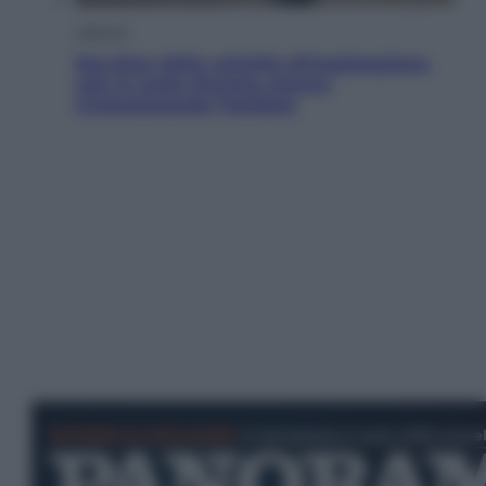
Lifestyle
Sea-Doo: dalla velocità all’esplorazione,
così le moto d’acqua stanno
rivoluzionando l’outdoor