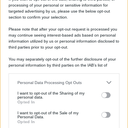
processing of your personal or sensitive information for
targeted advertising by us, please use the below opt-out
section to confirm your selection.
Please note that after your opt-out request is processed you
may continue seeing interest-based ads based on personal
information utilized by us or personal information disclosed to
third parties prior to your opt-out.
You may separately opt-out of the further disclosure of your
personal information by third parties on the IAB’s list of
downstream participants.
Personal Data Processing Opt Outs
This information may also be disclosed by us to third parties
on the IAB’s List of Downstream Participants that may further
I want to opt-out of the Sharing of my
disclose it to other third parties.
personal data.
Opted In
Please note that this website/app uses one or more Google
services and may gather and store information including but
I want to opt-out of the Sale of my
Personal Data.
not limited to your visit or usage behaviour. You may click to
Opted In
grant or deny consent to Google and its third-party tags to