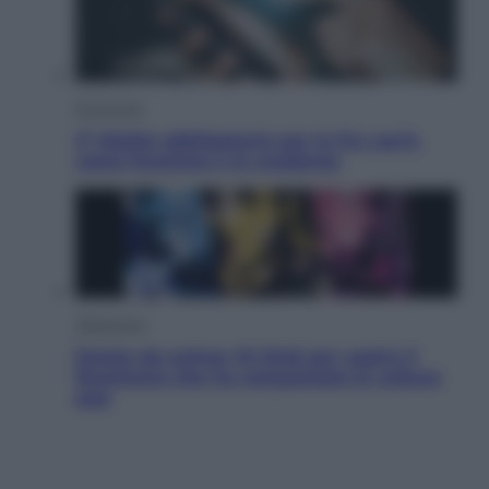
Economia
IT Wallet obbligatorio per la Pa: cos’è,
come funziona e le scadenze
Televisione
Estate da anime: 10 titoli per capire il
fenomeno che ha conquistato la cultura
pop