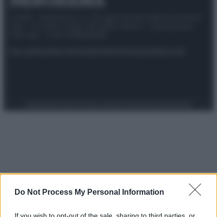
© 2025 – Panorama s.r.l. (Gruppo Società Editrice Italiana
spa) – Via Vittor Pisani 28, 20124 Milano – riproduzione
riservata – P.IVA 10518230965
Attualità
Lifestyle
Moda
Video
Podcast
Abbonati
Preferenze Privacy
Privacy Policy
Cookie Policy
Note legali
Do Not Process My Personal Information
If you wish to opt-out of the sale, sharing to third parties, or