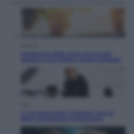
Economia
Vendemmia 2026, meno uva ma più
qualità: il vino italiano cambia strategia
Sport
La Juventus batte il Chelsea: cosa ha
detto l’amichevole di Hong Kong