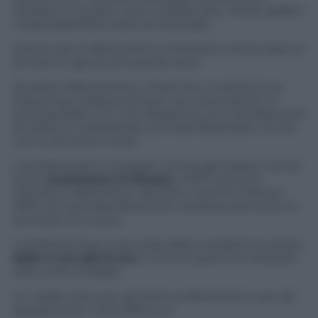
cardiaca in quattro zone colorate (blu, verde, gialla e
rossa) basandosi sulla tua fisiologia.
Diversi tipi di allenamento richiedono diversi lassi di
tempo in ognuna di queste zone.
Durante l’allenamento, Smart Run mostra la tua
frequenza cardiaca sempre nel colore giusto. E
potrà guidarti con una vibrazione, con cambiamenti
di colore e, indossando auricolari Bluetooth, anche
con le istruzioni vocali.
L’accelerometro integrato conta ogni passo così da
poter
monitorare la falcata,
il GPS traccia la
velocità, la distanza e i percorsi, mentre il lettore
MP3 con auricolari Bluetooth wireless permette di
ascoltare la musica.
La batteria dura, a seconda della modalità di utilizzo,
dalle 4 ore alle 8 ore.
E circa 14 giorni se utilizzato
solo come orologio.
Un valido aiuto per gli atleti professionisti e per gli
appassionati; costa 399 euro.