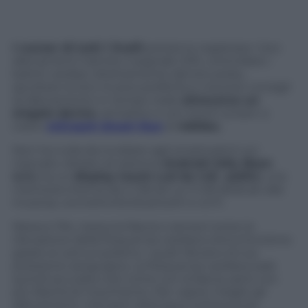
I runner di tutti i livelli
potranno registrare i loro
allenamenti tramite il segnale GPS, controllare i
battiti cardiaci direttamente dal loro polso,
ascoltare la loro musica preferita e ricevere consigli
di allenamento in tempo reale
attraverso un
singolo device
, semplice e con touch screen a
colori:
miCoach Smart Run
di
Adidas.
Non ha nulla da invidiare agli smartwatch sul
mercato: dotato di sistema
Android Jelly Bean
4.1.1,
ha un
display touch Lcd da 1.45 pollici
, una
memoria interna da 4 GB (di cui 3 GB dedicati alla
musica), connettività bluetooth e wi-fi.
Nessun filo, nessuna fascia o sensori extra: la
rilevazione della frequenza cardiaca ottica funziona
grazie ai Led sul polsino, i quali rilevano la tua
pressione sanguigna. La frequenza cardiaca sarà
quindi accurata così come con la fascia, però con
più libertà di movimento. Per capire meglio gli
allenamenti, miCoach distingue la frequenza