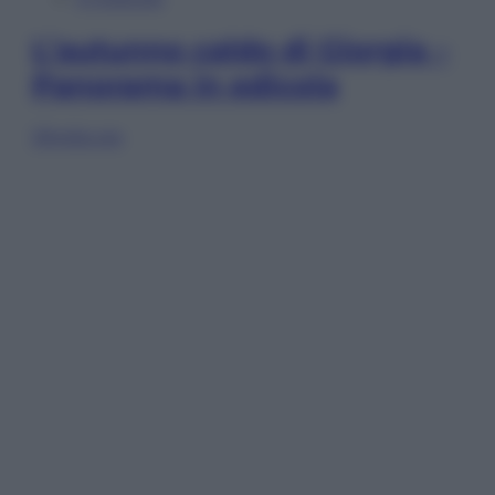
L’autunno caldo di Giorgia –
Panorama in edicola
Sfoglia ora