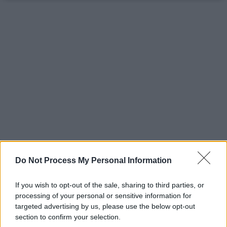
Do Not Process My Personal Information
If you wish to opt-out of the sale, sharing to third parties, or
processing of your personal or sensitive information for
targeted advertising by us, please use the below opt-out
section to confirm your selection.