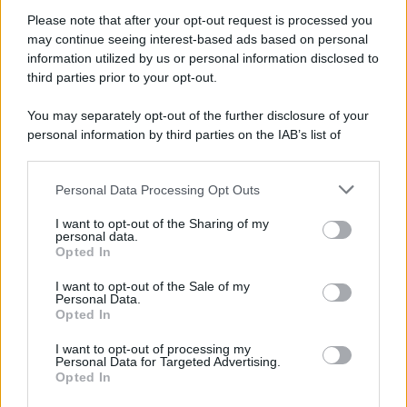
Please note that after your opt-out request is processed you
may continue seeing interest-based ads based on personal
information utilized by us or personal information disclosed to
third parties prior to your opt-out.
You may separately opt-out of the further disclosure of your
personal information by third parties on the IAB’s list of
downstream participants.
Personal Data Processing Opt Outs
This information may also be disclosed by us to third parties
on the IAB’s List of Downstream Participants that may further
I want to opt-out of the Sharing of my
disclose it to other third parties.
personal data.
Opted In
Please note that this website/app uses one or more Google
services and may gather and store information including but
I want to opt-out of the Sale of my
Personal Data.
not limited to your visit or usage behaviour. You may click to
Opted In
grant or deny consent to Google and its third-party tags to
use your data for below specified purposes in below Google
I want to opt-out of processing my
consent section.
Personal Data for Targeted Advertising.
Opted In