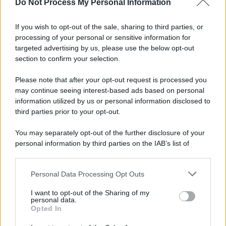
Do Not Process My Personal Information
If you wish to opt-out of the sale, sharing to third parties, or
processing of your personal or sensitive information for
targeted advertising by us, please use the below opt-out
section to confirm your selection.
Please note that after your opt-out request is processed you
may continue seeing interest-based ads based on personal
information utilized by us or personal information disclosed to
third parties prior to your opt-out.
You may separately opt-out of the further disclosure of your
personal information by third parties on the IAB’s list of
downstream participants.
Personal Data Processing Opt Outs
This information may also be disclosed by us to third parties
on the IAB’s List of Downstream Participants that may further
I want to opt-out of the Sharing of my
disclose it to other third parties.
personal data.
Opted In
Please note that this website/app uses one or more Google
services and may gather and store information including but