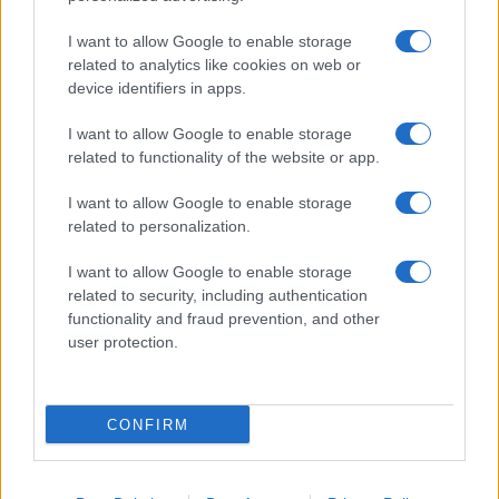
I want to allow Google to enable storage
related to analytics like cookies on web or
device identifiers in apps.
I want to allow Google to enable storage
related to functionality of the website or app.
I want to allow Google to enable storage
related to personalization.
I want to allow Google to enable storage
related to security, including authentication
functionality and fraud prevention, and other
user protection.
CONFIRM