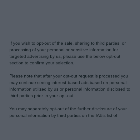
Do Not Process My Personal Information
If you wish to opt-out of the sale, sharing to third parties, or
processing of your personal or sensitive information for
targeted advertising by us, please use the below opt-out
section to confirm your selection.
Please note that after your opt-out request is processed you
may continue seeing interest-based ads based on personal
information utilized by us or personal information disclosed to
third parties prior to your opt-out.
You may separately opt-out of the further disclosure of your
personal information by third parties on the IAB’s list of
downstream participants.
Personal Data Processing Opt Outs
This information may also be disclosed by us to third parties